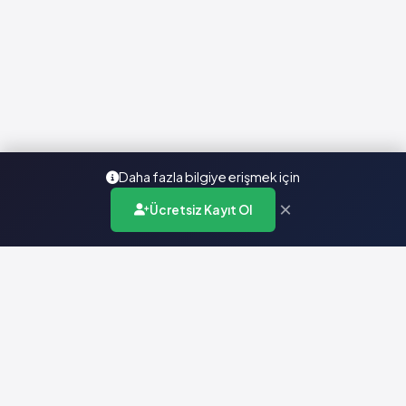
Daha fazla bilgiye erişmek için
×
Ücretsiz Kayıt Ol
Türkiye'nin en kapsamlı ilaç karar destek sistemi. Sağlık
profesyonellerine güvenilir ve güncel ilaç bilgisi sunar.