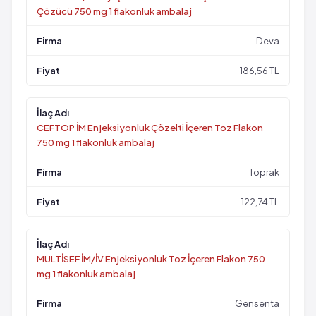
Çözücü 750 mg 1 flakonluk ambalaj
Deva
186,56 TL
CEFTOP İM Enjeksiyonluk Çözelti İçeren Toz Flakon
750 mg 1 flakonluk ambalaj
Toprak
122,74 TL
MULTİSEF İM/İV Enjeksiyonluk Toz İçeren Flakon 750
mg 1 flakonluk ambalaj
Gensenta