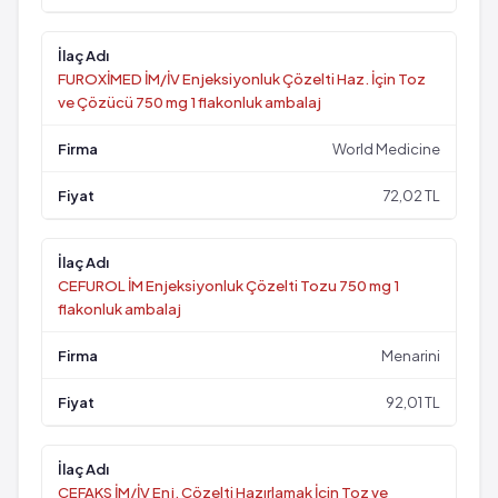
FUROXİMED İM/İV Enjeksiyonluk Çözelti Haz. İçin Toz
ve Çözücü 750 mg 1 flakonluk ambalaj
World Medicine
72,02 TL
CEFUROL İM Enjeksiyonluk Çözelti Tozu 750 mg 1
flakonluk ambalaj
Menarini
92,01 TL
CEFAKS İM/İV Enj. Çözelti Hazırlamak İçin Toz ve