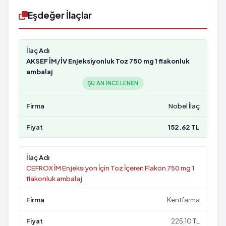
Eşdeğer İlaçlar
AKSEF İM/İV Enjeksiyonluk Toz 750 mg 1 flakonluk
ambalaj
ŞU AN INCELENEN
Nobel İlaç
152.62 TL
CEFROX İM Enjeksiyon İçin Toz İçeren Flakon 750 mg 1
flakonluk ambalaj
Kentfarma
225,10 TL