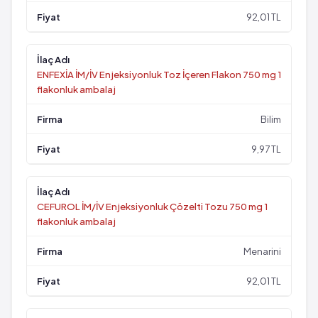
92,01 TL
ENFEXİA İM/İV Enjeksiyonluk Toz İçeren Flakon 750 mg 1
flakonluk ambalaj
Bilim
9,97 TL
CEFUROL İM/İV Enjeksiyonluk Çözelti Tozu 750 mg 1
flakonluk ambalaj
Menarini
92,01 TL