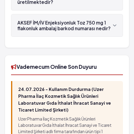
üretilmektedir?
AKSEF İM/İV Enjeksiyonluk Toz 750 mg 1 flakonluk
ambalaj , Nobel İlaç tarafından üretilmektedir.
AKSEF İM/İV Enjeksiyonluk Toz 750 mg 1
flakonluk ambalaj barkod numarası nedir?
AKSEF İM/İV Enjeksiyonluk Toz 750 mg 1 flakonluk
ambalaj'in barkod numarası 8699540270510'tür.
Vademecum Online Son Duyuru
24.07.2026 - Kullanım Durdurma (Uzer
Pharma İlaç Kozmetik Sağlık Ürünleri
Laboratuvar Gıda İthalat İhracat Sanayi ve
Ticaret Limited Şirketi)
Uzer Pharma İlaç Kozmetik Sağlık Ürünleri
Laboratuvar Gıda İthalat İhracat Sanayi ve Ticaret
Limited Şirketi adlı firma tarafından ürün tipi 1