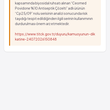
kapsamında biyosidal ruhsatı alınan “Ceomed
Povidone %10 Antiseptik Çözelti” adlı ürünün
“Cp25/09” nolu serisinin analizi sonucunda risk
taşıdığı tespit edildiğinden ilgili serinin kullanımının
durdurulması önem arz etmektedir.
https://www.titck.gov.tr/duyuru/kamuoyunun-dik
katine-24072026150848