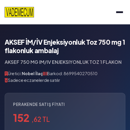
AKSEF İM/İV Enjeksiyonluk Toz 750 mg 1
flakonluk ambalaj
AKSEF 750 MG IM/IV ENJEKSIYONLUK TOZ 1 FLAKON
Üretici:
Nobel İlaç
Barkod: 8699540270510
Sadece eczanelerde satılır
PERAKENDE SATIŞ FIYATI
152
,62 TL