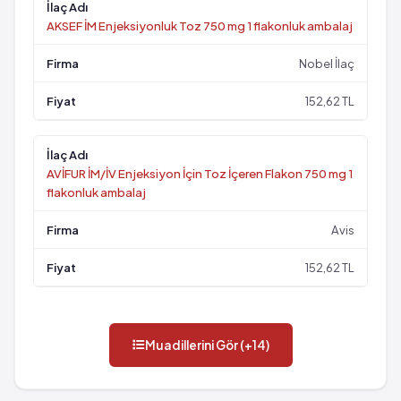
AKSEF İM Enjeksiyonluk Toz 750 mg 1 flakonluk ambalaj
Nobel İlaç
152,62 TL
AVİFUR İM/İV Enjeksiyon İçin Toz İçeren Flakon 750 mg 1
flakonluk ambalaj
Avis
152,62 TL
Muadillerini Gör (+14)