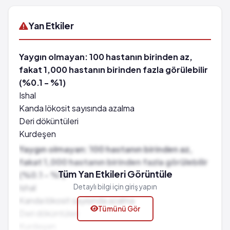
Yan Etkiler
Yaygın olmayan: 100 hastanın birinden az,
fakat 1,000 hastanın birinden fazla görülebilir
(%0.1 - %1)
Ishal
Kanda lökosit sayısında azalma
Deri döküntüleri
Kurdeşen
Kaşıntı
Yaygın olmayan: 100 hastanın birinden az,
Bulantı
fakat 1,000 hastanın birinden fazla görülebilir
Kusma
Tüm Yan Etkileri Görüntüle
(%0.1 - %1)
Serum bilirubin düzeylerinde geçici yükselmeler
Ishal
Detaylı bilgi için giriş yapın
Bilinmiyor: eldeki verilerden hareketle
Kanda lökosit sayısında azalma
Tümünü Gör
görülme sıklığı tahmin edilemiyor
Deri döküntüleri
Kansızlık
Kurdeşen