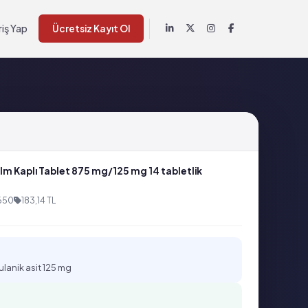
riş Yap
Ücretsiz Kayıt Ol
m Kaplı Tablet 875 mg/125 mg 14 tabletlik
650
183,14 TL
ulanik asit 125 mg