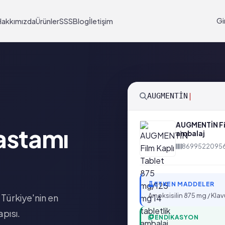
Gi
Hakkımızda
Ürünler
SSS
Blog
İletişim
AR
AUGMENTİN Fil
Hastamı
ambalaj
8699522095
ETKEN MADDELER
Amoksisilin 875 mg / Klav
 Türkiye'nin en
pısı.
ENDIKASYON