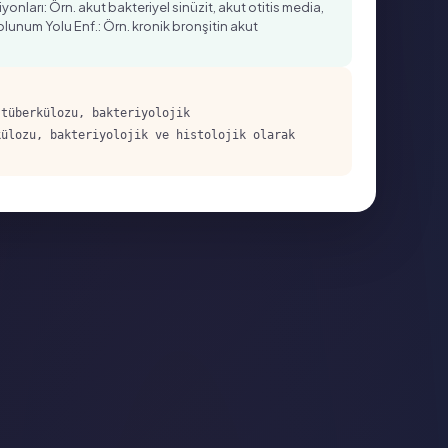
onları: Örn. akut bakteriyel sinüzit, akut otitis media,
 Solunum Yolu Enf.: Örn. kronik bronşitin akut
I
tüberkülozu, bakteriyolojik
ülozu, bakteriyolojik ve histolojik olarak