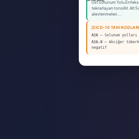
Üst Solunum Yolu Enfeksiy
tekrarlayan tonsillit. Alt
alevlenmeleri.....
ICD-10 TANI KODLAR
A16
— Solunum yolları 
A16.0
— Akciğer tüberk
negatif