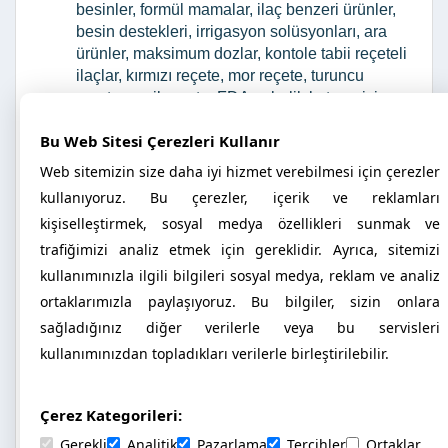
besinler, formül mamalar, ilaç benzeri ürünler,
besin destekleri, irrigasyon solüsyonları, ara
ürünler, maksimum dozlar, kontole tabii reçeteli
ilaçlar, kırmızı reçete, mor reçete, turuncu
reçete, yeşil reçete, FDA gebelik kategorisi,
reçetelerde kullanılan kısaltmalar, aşılama
Bu Web Sitesi Çerezleri Kullanır
şeması, idrarın rengini değiştiren ilaçlar,
dışkının rengini değiştiren ilaçlar, rutin
Web sitemizin size daha iyi hizmet verebilmesi için çerezler
laboratuvar testleri, referans aralıklar, idrarda
kullanıyoruz. Bu çerezler, içerik ve reklamları
normal bulgular
kişiselleştirmek, sosyal medya özellikleri sunmak ve
İlaç üreticilerinin veya ithalatçılarının adres
trafiğimizi analiz etmek için gereklidir. Ayrıca, sitemizi
bilgişeri ve ürettikleri/pazarladıkları preparatlar
QR Kodu. Tüm ürünlere özel tanımlanmış “QR
kullanımınızla ilgili bilgileri sosyal medya, reklam ve analiz
Kod” ile yıl içinde değişiklik gösterebilen
ortaklarımızla paylaşıyoruz. Bu bilgiler, sizin onlara
güncel bilgilere (fiyat, güncel SUT, ambalaj
sağladığınız diğer verilerle veya bu servisleri
gibi) mobil cihazlardan ulaşım sağlanmakta.
kullanımınızdan topladıkları verilerle birleştirilebilir.
Bunun için akıılı telefona yüklenmiş QR kod
okuyucu uygulaması gerekmektedir. ( Google
Play veya AppleStore dan “barcode
Çerez Kategorileri:
scanner”,”qr code reader” gibi anahtar
Gerekli
Analitik
Pazarlama
Tercihler
Ortaklar