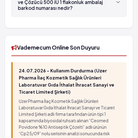
Betaphar tarafından üretilmektedir.
ve Çözücü 500 İU 1 flakonluk ambalaj
barkod numarası nedir?
EMOCLOT İV İnf. Çöz. Hazırlamak İçin Toz ve
Çözücü 500 İU 1 flakonluk ambalaj'in barkod
numarası 8680972009021'tür.
Vademecum Online Son Duyuru
24.07.2026 - Kullanım Durdurma (Uzer
Pharma İlaç Kozmetik Sağlık Ürünleri
Laboratuvar Gıda İthalat İhracat Sanayi ve
Ticaret Limited Şirketi)
Uzer Pharma İlaç Kozmetik Sağlık Ürünleri
Laboratuvar Gıda İthalat İhracat Sanayi ve Ticaret
Limited Şirketi adlı firma tarafından ürün tipi 1
kapsamında biyosidal ruhsatı alınan “Ceomed
Povidone %10 Antiseptik Çözelti” adlı ürünün
“Cp25/09” nolu serisinin analizi sonucunda risk