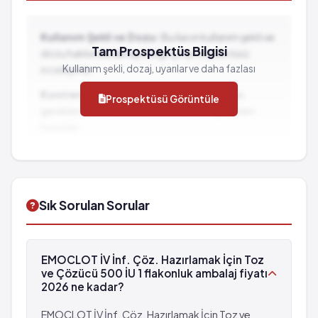
Seyrek: 1,000 hastanın 1'inden az görülebilir
(%0.1 - %0.01)
Kullanım Şekli ve Dozu:
Bu ilacın kullanım şekli ve
Tam Prospektüs Bilgisi
Vücutta şişme
dozu hakkında detaylı bilgi için prospektüsü
Kullanım şekli, dozaj, uyarılar ve daha fazlası
inceleyiniz.
Kontrendikasyonlar:
İlacın kullanılmaması
Prospektüsü Görüntüle
gereken durumlar ve dikkat edilmesi gereken
hususlar...
İlaç Etkileşimleri:
Diğer ilaçlarla birlikte
kullanımında dikkat edilmesi gereken durumlar...
Sık Sorulan Sorular
EMOCLOT İV İnf. Çöz. Hazırlamak İçin Toz
ve Çözücü 500 İU 1 flakonluk ambalaj fiyatı
2026 ne kadar?
EMOCLOT İV İnf. Çöz. Hazırlamak İçin Toz ve