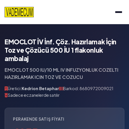
EMOCLOT İV İnf. Çöz. Hazırlamak İçin
Toz ve Çözücü 500 İU 1 flakonluk
ambalaj
EMOCLOT 500 IU/10 ML IV INFUZYONLUK COZELTI
HAZIRLAMAK ICIN TOZ VE COZUCU
Üretici:
Kedrion Betaphar
Barkod: 8680972009021
Sadece eczanelerde satılır
PERAKENDE SATIŞ FIYATI