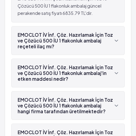
Çözücü 500 İU 1 flakonluk ambalaj güncel
perakende satış fiyatı 6835.79 TL'dir.
EMOCLOT İV İnf. Çöz. Hazırlamak İçin Toz
ve Çözücü 500 İU 1 flakonluk ambalaj
reçeteli ilaç mı?
Evet, EMOCLOT İV İnf. Çöz. Hazırlamak İçin Toz ve
Çözücü 500 İU 1 flakonluk ambalaj turuncu
EMOCLOT İV İnf. Çöz. Hazırlamak İçin Toz
reçetelidir.
ve Çözücü 500 İU 1 flakonluk ambalaj'in
etken maddesi nedir?
EMOCLOT İV İnf. Çöz. Hazırlamak İçin Toz ve
Çözücü 500 İU 1 flakonluk ambalaj'in etken
EMOCLOT İV İnf. Çöz. Hazırlamak İçin Toz
maddesi Faktör VIII 'dür.
ve Çözücü 500 İU 1 flakonluk ambalaj
hangi firma tarafından üretilmektedir?
EMOCLOT İV İnf. Çöz. Hazırlamak İçin Toz ve
Çözücü 500 İU 1 flakonluk ambalaj , Kedrion
EMOCLOT İV İnf. Çöz. Hazırlamak İçin Toz