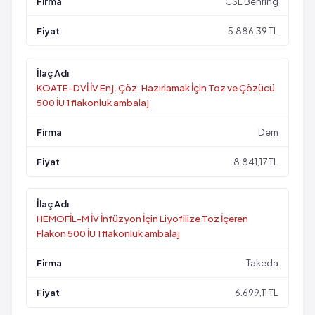
CSL Behring
5.886,39 TL
KOATE-DVİ İV Enj. Çöz. Hazırlamak İçin Toz ve Çözücü
500 İU 1 flakonluk ambalaj
Dem
8.841,17 TL
HEMOFİL-M İV İnfüzyon İçin Liyofilize Toz İçeren
Flakon 500 İU 1 flakonluk ambalaj
Takeda
6.699,11 TL