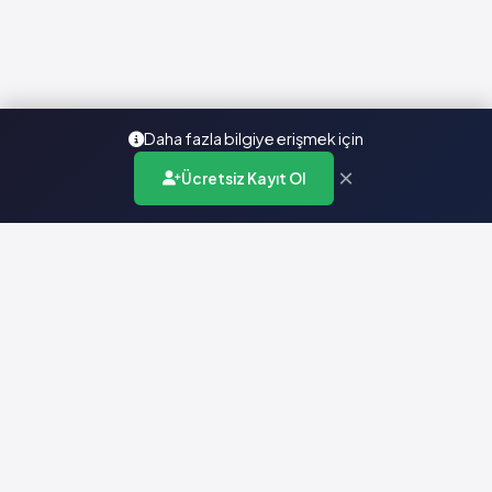
Daha fazla bilgiye erişmek için
×
Ücretsiz Kayıt Ol
Türkiye'nin en kapsamlı ilaç karar destek sistemi. Sağlık
profesyonellerine güvenilir ve güncel ilaç bilgisi sunar.
Hızlı Erişim
Ana Sayfa