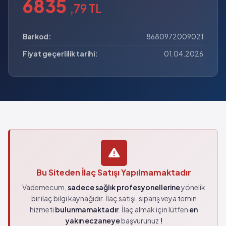
6835
,79 TL
Barkod:
8680972009021
Fiyat geçerlilik tarihi:
01.04.2026
Bu Siteden İlaç Satışı Yapılmamaktadır
Vademecum,
sadece sağlık profesyonellerine
yönelik
bir ilaç bilgi kaynağıdır. İlaç satışı, sipariş veya temin
hizmeti
bulunmamaktadır
. İlaç almak için lütfen
en
yakın eczaneye
başvurunuz
!