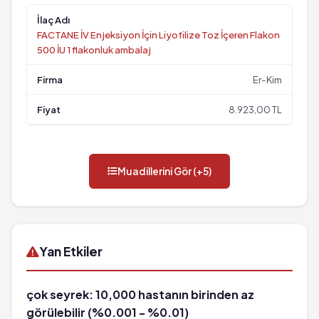
FACTANE İV Enjeksiyon İçin Liyofilize Toz İçeren Flakon
500 İU 1 flakonluk ambalaj
Er-Kim
8.923,00 TL
Muadillerini Gör (+5)
Yan Etkiler
çok seyrek: 10,000 hastanın birinden az
görülebilir (%0.001 - %0.01)