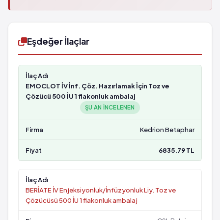
Eşdeğer İlaçlar
EMOCLOT İV İnf. Çöz. Hazırlamak İçin Toz ve
Çözücü 500 İU 1 flakonluk ambalaj
ŞU AN INCELENEN
Kedrion Betaphar
6835.79 TL
BERİATE İV Enjeksiyonluk/İnfüzyonluk Liy. Toz ve
Çözücüsü 500 İU 1 flakonluk ambalaj