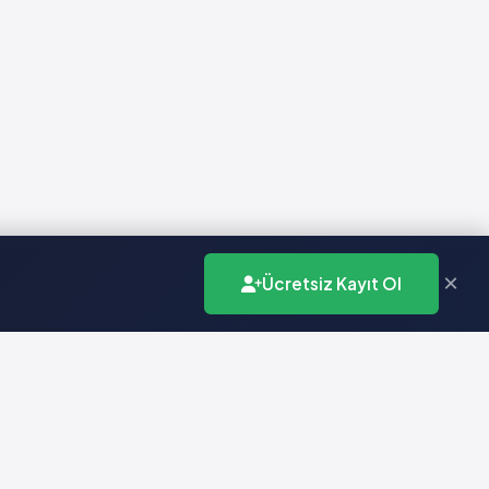
×
Ücretsiz Kayıt Ol
İletişim
info@vademecumonline.com.tr