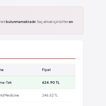
zmeti
bulunmamaktadır
. İlaç almak için lütfen
en
ma
Fiyat
rma-Tek
624.90 TL
ld Medicine
246,52 TL