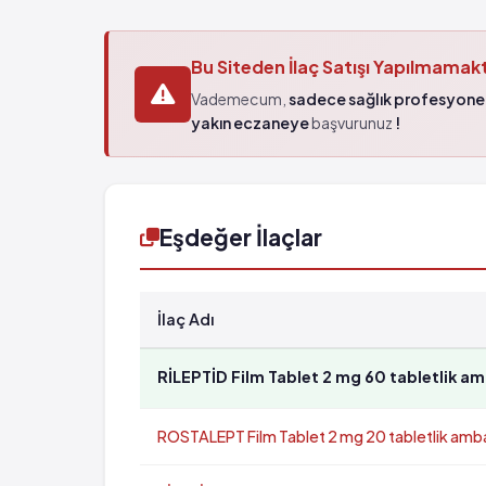
Bu Siteden İlaç Satışı Yapılmamak
Vademecum,
sadece sağlık profesyonel
yakın eczaneye
başvurunuz
!
Eşdeğer İlaçlar
İlaç Adı
RİLEPTİD Film Tablet 2 mg 60 tabletlik am
ROSTALEPT Film Tablet 2 mg 20 tabletlik amba