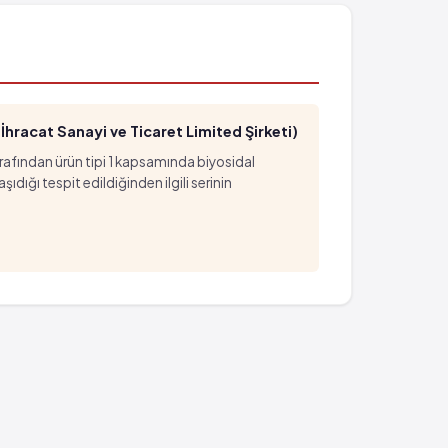
- %1)
hracat Sanayi ve Ticaret Limited Şirketi)
arafından ürün tipi 1 kapsamında biyosidal
ığı tespit edildiğinden ilgili serinin
- %1)