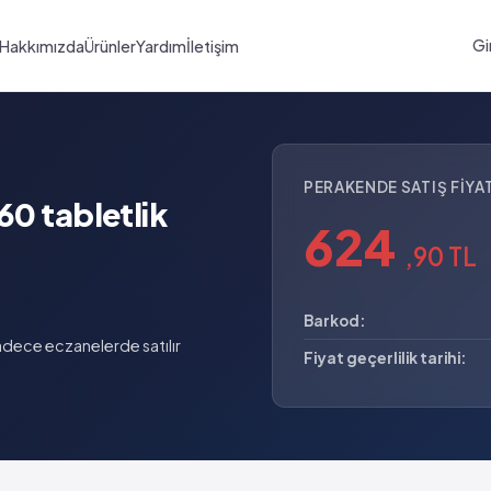
Gi
Hakkımızda
Ürünler
Yardım
İletişim
PERAKENDE SATIŞ FIYAT
60 tabletlik
624
,90 TL
Barkod:
dece eczanelerde satılır
Fiyat geçerlilik tarihi: