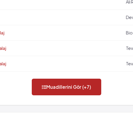
Ali 
De
laj
Bio
alaj
Tev
alaj
Tev
Muadillerini Gör (+7)