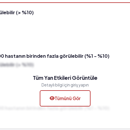
lebilir (> %10)
00 hastanın birinden fazla görülebilir (%1 - %10)
lebilir (> %10)
Tüm Yan Etkileri Görüntüle
Detaylı bilgi için giriş yapın
Tümünü Gör
00 hastanın birinden fazla görülebilir (%1 - %10)