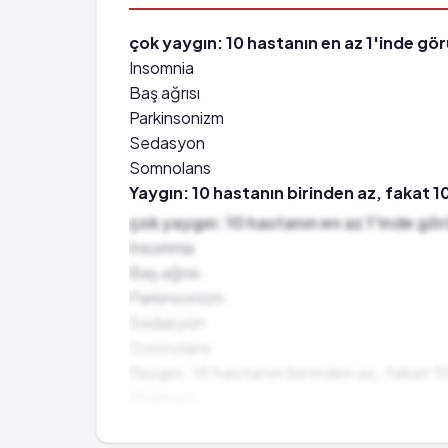
çok yaygın: 10 hastanın en az 1'inde görü
Insomnia
Baş ağrısı
Parkinsonizm
Sedasyon
Somnolans
Yaygın: 10 hastanın birinden az, fakat 1
Pnömoni
çok yaygın: 10 hastanın en az 1'inde görü
Bronşit
Insomnia
Üst solunum yolu enfeksiyonu
Baş ağrısı
Sinüzit
Parkinsonizm
Üriner sistem enfeksiyonu
Sedasyon
Grip
Somnolans
Kulak enfeksiyonu
Yaygın: 10 hastanın birinden az, fakat 1
Grip benzeri hastalıklar
Pnömoni
Hiperprolaktinemi
Bronşit
Kilo artışı
Üst solunum yolu enfeksiyonu