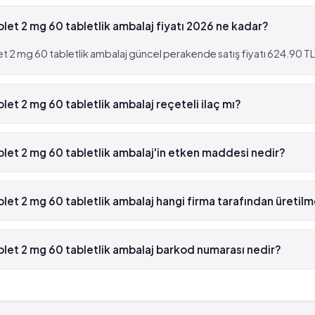
blet 2 mg 60 tabletlik ambalaj fiyatı 2026 ne kadar?
t 2 mg 60 tabletlik ambalaj güncel perakende satış fiyatı 624.90 TL'
let 2 mg 60 tabletlik ambalaj reçeteli ilaç mı?
 Tablet 2 mg 60 tabletlik ambalaj beyaz reçetelidir.
blet 2 mg 60 tabletlik ambalaj'in etken maddesi nedir?
et 2 mg 60 tabletlik ambalaj'in etken maddesi Risperidon 'dür.
blet 2 mg 60 tabletlik ambalaj hangi firma tarafından üretil
et 2 mg 60 tabletlik ambalaj , Farma-Tek tarafından üretilmektedir.
blet 2 mg 60 tabletlik ambalaj barkod numarası nedir?
et 2 mg 60 tabletlik ambalaj'in barkod numarası 8699738090142'tür