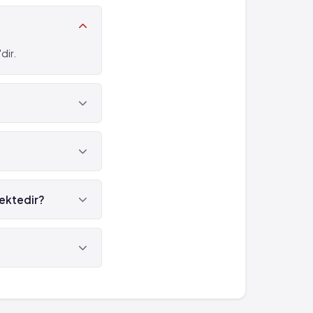
dir.
mektedir?
.