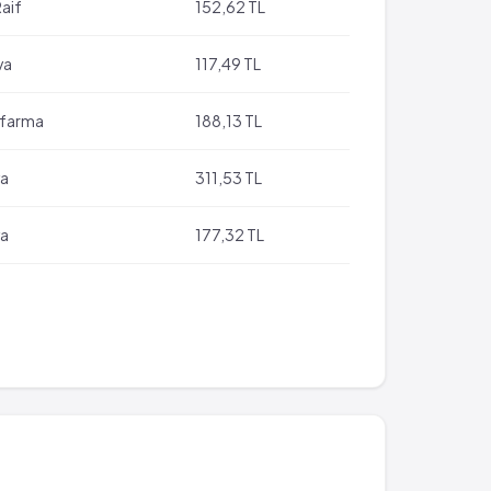
Raif
152,62 TL
va
117,49 TL
farma
188,13 TL
a
311,53 TL
a
177,32 TL