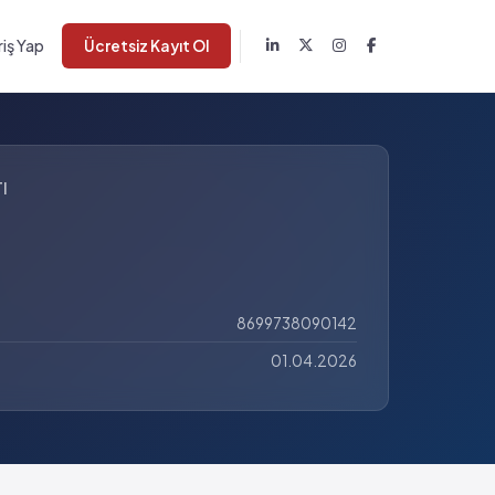
riş Yap
Ücretsiz Kayıt Ol
I
8699738090142
01.04.2026