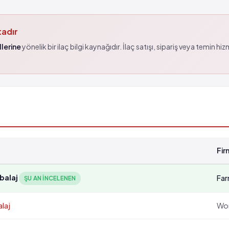
tadır
lerine
yönelik bir ilaç bilgi kaynağıdır. İlaç satışı, sipariş veya temin hi
Fir
balaj
Fa
ŞU AN INCELENEN
laj
Wor