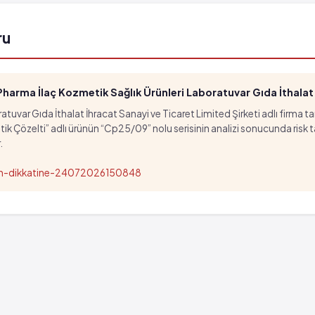
ru
, fakat 1,000 hastanın birinden fazla görülebilir (%0.1 
arma İlaç Kozmetik Sağlık Ürünleri Laboratuvar Gıda İthalat İ
tuvar Gıda İthalat İhracat Sanayi ve Ticaret Limited Şirketi adlı firma t
özelti” adlı ürünün “Cp25/09” nolu serisinin analizi sonucunda risk taşıd
.
nun-dikkatine-24072026150848
, fakat 1,000 hastanın birinden fazla görülebilir (%0.1 