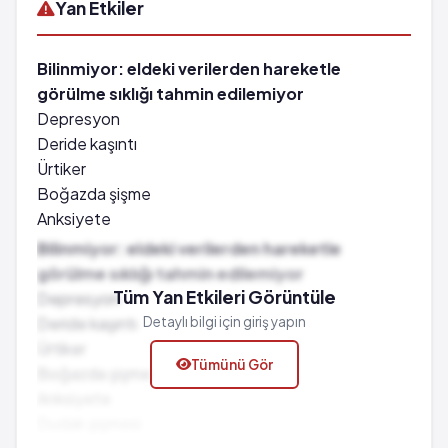
Yan Etkiler
Bilinmiyor: eldeki verilerden hareketle
görülme sıklığı tahmin edilemiyor
Depresyon
Deride kaşıntı
Ürtiker
Boğazda şişme
Anksiyete
Dudak şişmesi
Bilinmiyor: eldeki verilerden hareketle
Dil şişmesi
görülme sıklığı tahmin edilemiyor
Yüzde ödem
Tüm Yan Etkileri Görüntüle
Depresyon
Hematospermi
Deride kaşıntı
Detaylı bilgi için giriş yapın
Hipersensitivite
Ürtiker
Tümünü Gör
Palpitasyonlar
Boğazda şişme
Anafilaktik reaksiyonlar
Anksiyete
Hepatik enzim artışı
Dudak şişmesi
Tedavi kesildikten sonra devam edebilen libido