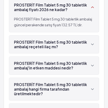
Meme büyümesi
PROSTERİT Film Tablet 5 mg 30 tabletlik
Memede hassasiyet
ambalaj fiyatı 2026 ne kadar?
Boşalma bozuklukları
Yaygın: 10 hastanın birinden az, fakat 100
PROSTERİT Film Tablet 5 mg 30 tabletlik ambalaj
hastanın birinden fazla görülebilir (%1 - %10)
güncel perakende satış fiyatı 132.57 TL'dir.
Cinsel fonksiyon bozukluğu
Libido azalması
PROSTERİT Film Tablet 5 mg 30 tabletlik
Ejakülasyon hacminde azalma
ambalaj reçeteli ilaç mı?
Evet, PROSTERİT Film Tablet 5 mg 30 tabletlik
ambalaj beyaz reçetelidir.
PROSTERİT Film Tablet 5 mg 30 tabletlik
ambalaj'in etken maddesi nedir?
PROSTERİT Film Tablet 5 mg 30 tabletlik
ambalaj'in etken maddesi Finasterid 'dür.
PROSTERİT Film Tablet 5 mg 30 tabletlik
ambalaj hangi firma tarafından
üretilmektedir?
PROSTERİT Film Tablet 5 mg 30 tabletlik ambalaj ,