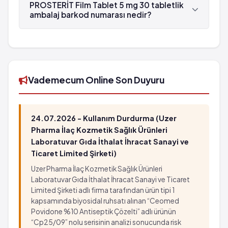
Koçak Farma tarafından üretilmektedir.
PROSTERİT Film Tablet 5 mg 30 tabletlik
ambalaj barkod numarası nedir?
PROSTERİT Film Tablet 5 mg 30 tabletlik
ambalaj'in barkod numarası 8699828090465'tür.
Vademecum Online Son Duyuru
24.07.2026 - Kullanım Durdurma (Uzer
Pharma İlaç Kozmetik Sağlık Ürünleri
Laboratuvar Gıda İthalat İhracat Sanayi ve
Ticaret Limited Şirketi)
Uzer Pharma İlaç Kozmetik Sağlık Ürünleri
Laboratuvar Gıda İthalat İhracat Sanayi ve Ticaret
Limited Şirketi adlı firma tarafından ürün tipi 1
kapsamında biyosidal ruhsatı alınan “Ceomed
Povidone %10 Antiseptik Çözelti” adlı ürünün
“Cp25/09” nolu serisinin analizi sonucunda risk