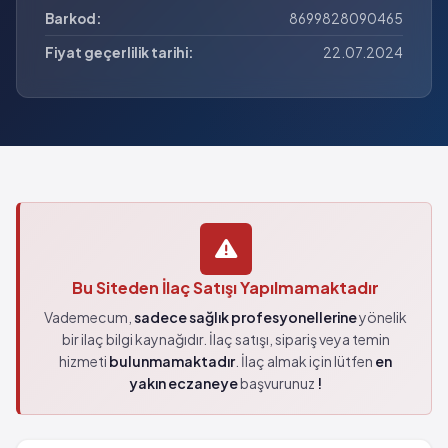
Barkod:
8699828090465
Fiyat geçerlilik tarihi:
22.07.2024
Bu Siteden İlaç Satışı Yapılmamaktadır
Vademecum,
sadece sağlık profesyonellerine
yönelik
bir ilaç bilgi kaynağıdır. İlaç satışı, sipariş veya temin
hizmeti
bulunmamaktadır
. İlaç almak için lütfen
en
yakın eczaneye
başvurunuz
!