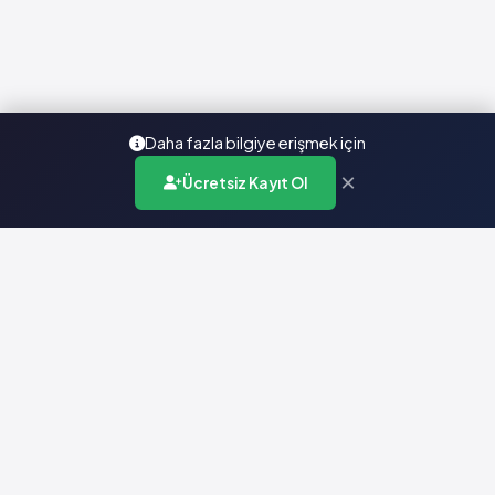
Daha fazla bilgiye erişmek için
×
Ücretsiz Kayıt Ol
Türkiye'nin en kapsamlı ilaç karar destek sistemi. Sağlık
profesyonellerine güvenilir ve güncel ilaç bilgisi sunar.
Hızlı Erişim
Ana Sayfa