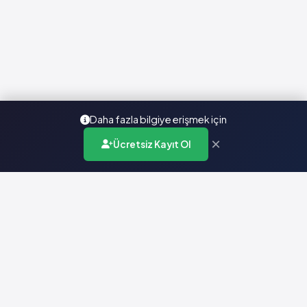
Daha fazla bilgiye erişmek için
×
Ücretsiz Kayıt Ol
Türkiye'nin en kapsamlı ilaç karar destek sistemi. Sağlık
profesyonellerine güvenilir ve güncel ilaç bilgisi sunar.