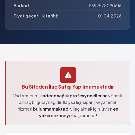
Barkod:
8699578090616
Fiyat geçerlilik tarihi:
01.04.2026
Bu Siteden İlaç Satışı Yapılmamaktadır
Vademecum,
sadece sağlık profesyonellerine
yönelik
bir ilaç bilgi kaynağıdır. İlaç satışı, sipariş veya temin
hizmeti
bulunmamaktadır
. İlaç almak için lütfen
en
yakın eczaneye
başvurunuz
!