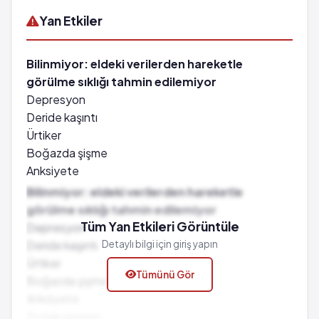
Yan Etkiler
Bilinmiyor: eldeki verilerden hareketle
görülme sıklığı tahmin edilemiyor
Depresyon
Deride kaşıntı
Ürtiker
Boğazda şişme
Anksiyete
Dudak şişmesi
Bilinmiyor: eldeki verilerden hareketle
Dil şişmesi
görülme sıklığı tahmin edilemiyor
Yüzde ödem
Tüm Yan Etkileri Görüntüle
Depresyon
Hematospermi
Deride kaşıntı
Detaylı bilgi için giriş yapın
Hipersensitivite
Ürtiker
Tümünü Gör
Palpitasyonlar
Boğazda şişme
Anafilaktik reaksiyonlar
Anksiyete
Hepatik enzim artışı
Dudak şişmesi