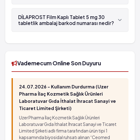
DİLAPROST Film Kaplı Tablet 5 mg 30 tabletlik
ambalaj , Biofarma tarafından üretilmektedir.
DİLAPROST Film Kaplı Tablet 5 mg 30
tabletlik ambalaj barkod numarası nedir?
DİLAPROST Film Kaplı Tablet 5 mg 30 tabletlik
ambalaj'in barkod numarası 8699578090616'tür.
Vademecum Online Son Duyuru
24.07.2026 - Kullanım Durdurma (Uzer
Pharma İlaç Kozmetik Sağlık Ürünleri
Laboratuvar Gıda İthalat İhracat Sanayi ve
Ticaret Limited Şirketi)
Uzer Pharma İlaç Kozmetik Sağlık Ürünleri
Laboratuvar Gıda İthalat İhracat Sanayi ve Ticaret
Limited Şirketi adlı firma tarafından ürün tipi 1
kapsamında biyosidal ruhsatı alınan “Ceomed