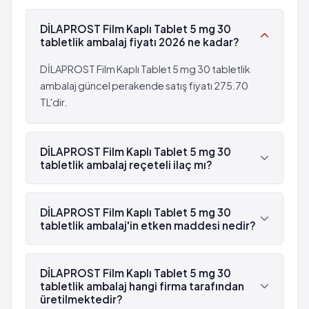
Ejakülasyon hacminde azalma
Meme büyümesi
DİLAPROST Film Kaplı Tablet 5 mg 30
Memede hassasiyet
tabletlik ambalaj fiyatı 2026 ne kadar?
Boşalma bozuklukları
Yaygın: 10 hastanın birinden az, fakat 100
DİLAPROST Film Kaplı Tablet 5 mg 30 tabletlik
hastanın birinden fazla görülebilir (%1 - %10)
ambalaj güncel perakende satış fiyatı 275.70
Cinsel fonksiyon bozukluğu
TL'dir.
Libido azalması
Ejakülasyon hacminde azalma
DİLAPROST Film Kaplı Tablet 5 mg 30
tabletlik ambalaj reçeteli ilaç mı?
Evet, DİLAPROST Film Kaplı Tablet 5 mg 30
tabletlik ambalaj beyaz reçetelidir.
DİLAPROST Film Kaplı Tablet 5 mg 30
tabletlik ambalaj'in etken maddesi nedir?
DİLAPROST Film Kaplı Tablet 5 mg 30 tabletlik
ambalaj'in etken maddesi Finasterid 'dür.
DİLAPROST Film Kaplı Tablet 5 mg 30
tabletlik ambalaj hangi firma tarafından
üretilmektedir?