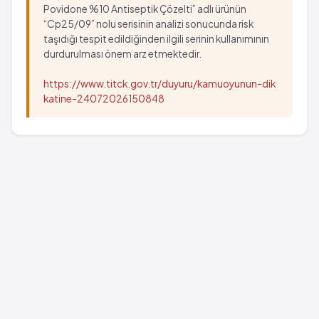
Povidone %10 Antiseptik Çözelti” adlı ürünün
“Cp25/09” nolu serisinin analizi sonucunda risk
taşıdığı tespit edildiğinden ilgili serinin kullanımının
durdurulması önem arz etmektedir.
https://www.titck.gov.tr/duyuru/kamuoyunun-dik
katine-24072026150848