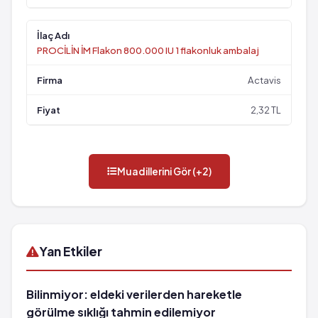
PROCİLİN İM Flakon 800.000 IU 1 flakonluk ambalaj
Actavis
2,32 TL
Muadillerini Gör (+2)
Yan Etkiler
Bilinmiyor: eldeki verilerden hareketle
görülme sıklığı tahmin edilemiyor