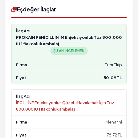
Eşdeğer İlaçlar
PROKAİN PENİCİLLİN İM Enjeksiyonluk Toz 800.000
IU 1 flakonluk ambalaj
ŞU AN INCELENEN
Tüm Ekip
50.09 TL
İECİLLİNE Enjeksiyonluk Çözelti Hazırlamak İçin Toz
800.000 IU 1 flakonluk ambalaj
Menarini
78,72 TL