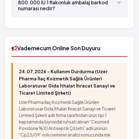
tarafından üretilmektedir.
800.000 IU 1 flakonluk ambalaj barkod
numarası nedir?
PROKAİN PENİCİLLİN İM Enjeksiyonluk Toz
800.000 IU 1 flakonluk ambalaj'in barkod
numarası 8699814270031'tür.
Vademecum Online Son Duyuru
24.07.2026 - Kullanım Durdurma (Uzer
Pharma İlaç Kozmetik Sağlık Ürünleri
Laboratuvar Gıda İthalat İhracat Sanayi ve
Ticaret Limited Şirketi)
Uzer Pharma İlaç Kozmetik Sağlık Ürünleri
Laboratuvar Gıda İthalat İhracat Sanayi ve Ticaret
Limited Şirketi adlı firma tarafından ürün tipi 1
kapsamında biyosidal ruhsatı alınan “Ceomed
Povidone %10 Antiseptik Çözelti” adlı ürünün
“Cp25/09” nolu serisinin analizi sonucunda risk