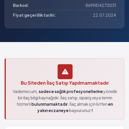
Barkod:
8699814270031
Fiyat geçerlilik tarihi:
22.07.2024
Bu Siteden İlaç Satışı Yapılmamaktadır
Vademecum,
sadece sağlık profesyonellerine
yönelik
bir ilaç bilgi kaynağıdır. İlaç satışı, sipariş veya temin
hizmeti
bulunmamaktadır
. İlaç almak için lütfen
en
yakın eczaneye
başvurunuz
!