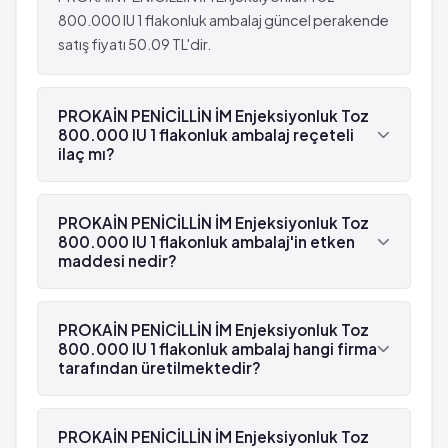
Yüz/dudak/dil ve boğazda şişlik
800.000 IU 1 flakonluk ambalaj güncel perakende
Döküntü ve kaşıntı
satış fiyatı 50.09 TL'dir.
Kanda potasyum düzeyinin artması
Ani gelişen hırıltılı nefes alma
Şiddetli uzun düren ishal
PROKAİN PENİCİLLİN İM Enjeksiyonluk Toz
Kandaki nötrofil sayısında azalma
800.000 IU 1 flakonluk ambalaj reçeteli
Kanama eğiliminde artma
ilaç mı?
Yüksek dozlarda sinir sistemi rahatsızlıkları
Evet, PROKAİN PENİCİLLİN İM Enjeksiyonluk Toz
800.000 IU 1 flakonluk ambalaj beyaz reçetelidir.
PROKAİN PENİCİLLİN İM Enjeksiyonluk Toz
800.000 IU 1 flakonluk ambalaj'in etken
maddesi nedir?
PROKAİN PENİCİLLİN İM Enjeksiyonluk Toz
800.000 IU 1 flakonluk ambalaj'in etken maddesi
PROKAİN PENİCİLLİN İM Enjeksiyonluk Toz
Penisilin G prokain 'dür.
800.000 IU 1 flakonluk ambalaj hangi firma
tarafından üretilmektedir?
PROKAİN PENİCİLLİN İM Enjeksiyonluk Toz
800.000 IU 1 flakonluk ambalaj , Tüm Ekip
PROKAİN PENİCİLLİN İM Enjeksiyonluk Toz