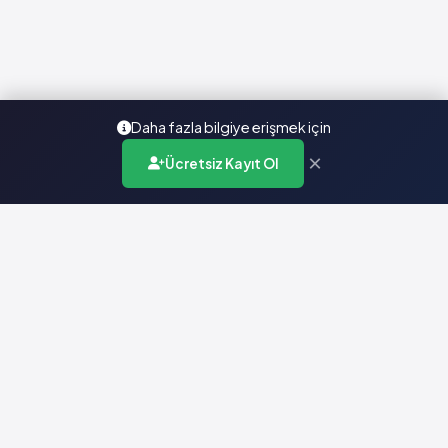
Daha fazla bilgiye erişmek için
×
Ücretsiz Kayıt Ol
Türkiye'nin en kapsamlı ilaç karar destek sistemi. Sağlık
profesyonellerine güvenilir ve güncel ilaç bilgisi sunar.
Hızlı Erişim
Ana Sayfa