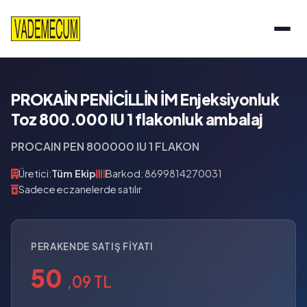
PROKAİN PENİCİLLİN İM Enjeksiyonluk
Toz 800.000 IU 1 flakonluk ambalaj
PROCAIN PEN 800000 IU 1 FLAKON
Üretici:
Tüm Ekip
Barkod: 8699814270031
Sadece eczanelerde satılır
PERAKENDE SATIŞ FIYATI
50
,09 TL