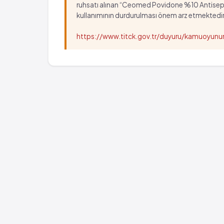
ruhsatı alınan “Ceomed Povidone %10 Antiseptik Ç
kullanımının durdurulması önem arz etmektedir
https://www.titck.gov.tr/duyuru/kamuoyu