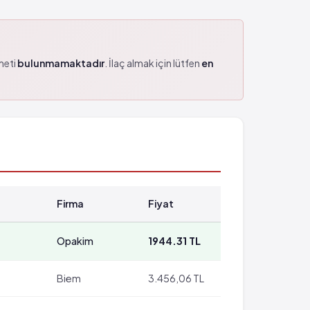
zmeti
bulunmamaktadır
. İlaç almak için lütfen
en
Firma
Fiyat
Opakim
1944.31 TL
Biem
3.456,06 TL