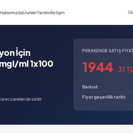
Gi
Hakkımızda
Ürünler
Yardım
İletişim
on İçin
PERAKENDE SATIŞ FIYAT
 mgI/ml 1x100
1944
,31 T
Barkod:
Fiyat geçerlilik tarihi:
e eczanelerde satılır