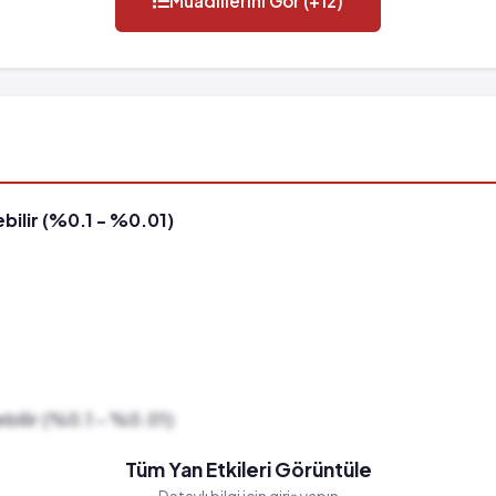
Muadillerini Gör (+12)
bilir (%0.1 - %0.01)
bilir (%0.1 - %0.01)
Tüm Yan Etkileri Görüntüle