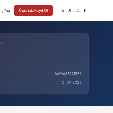
riş Yap
Ücretsiz Kayıt Ol
I
L
8699688771559
01.04.2026