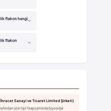
'in etken maddesi
 , Opakim
'in barkod numarası
hracat Sanayi ve Ticaret Limited Şirketi)
arafından ürün tipi 1 kapsamında biyosidal