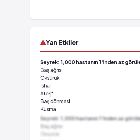
Yan Etkiler
Seyrek: 1,000 hastanın 1'inden az görüle
Baş ağrısı
Öksürük
Ishal
Ateş*
Baş dönmesi
Kusma
Genel rahatsızlık
Seyrek: 1,000 hastanın 1'inden az görüle
Aşırı duyarlılık reaksiyonları
Baş ağrısı
Böbrek problemleri
Öksürük