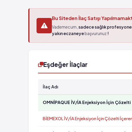
Bu Siteden İlaç Satışı Yapılmamak
Vademecum,
sadece sağlık profesyonel
yakın eczaneye
başvurunuz
!
Eşdeğer İlaçlar
İlaç Adı
OMNİPAQUE İV/İA Enjeksiyon İçin Çözelti 
BİEMEXOL İV/İA Enjeksiyon İçin Çözelti İçere