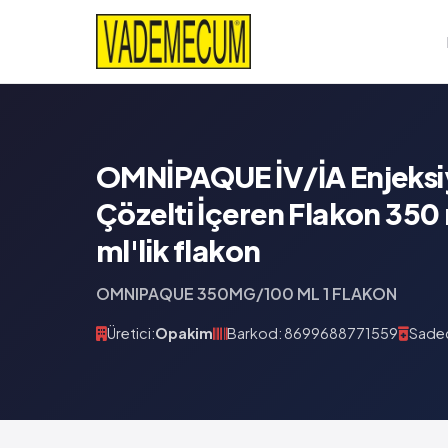
OMNİPAQUE İV/İA Enjeksiy
Çözelti İçeren Flakon 350
ml'lik flakon
OMNIPAQUE 350MG/100 ML 1 FLAKON
Üretici:
Opakim
Barkod: 8699688771559
Sadec