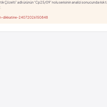
özelti” adlı ürünün “Cp25/09” nolu serisinin analizi sonucunda risk taşıd
.
nun-dikkatine-24072026150848