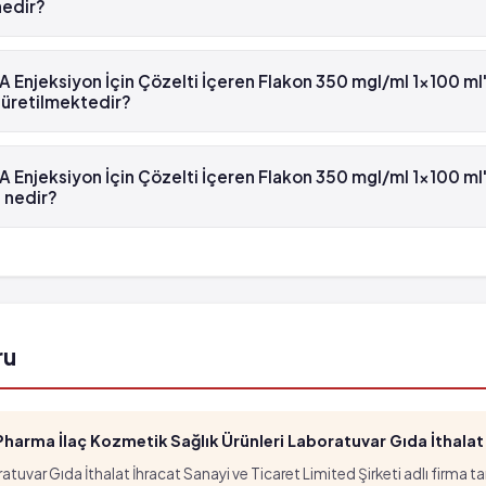
nedir?
jeksiyon İçin Çözelti İçeren Flakon 350 mgI/ml 1x100 ml'lik flakon
iyon İçin Çözelti İçeren Flakon 350 mgI/ml 1x100 ml'lik flakon hangi
 üretilmektedir?
jeksiyon İçin Çözelti İçeren Flakon 350 mgI/ml 1x100 ml'lik flakon
ektedir.
ksiyon İçin Çözelti İçeren Flakon 350 mgI/ml 1x100 ml'lik flakon
 nedir?
jeksiyon İçin Çözelti İçeren Flakon 350 mgI/ml 1x100 ml'lik flakon
r.
ru
arma İlaç Kozmetik Sağlık Ürünleri Laboratuvar Gıda İthalat İ
tuvar Gıda İthalat İhracat Sanayi ve Ticaret Limited Şirketi adlı firma t