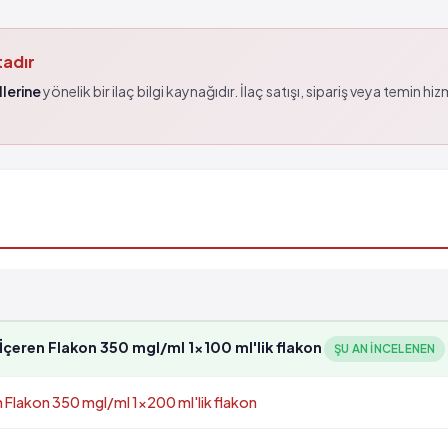
tadır
lerine
yönelik bir ilaç bilgi kaynağıdır. İlaç satışı, sipariş veya temin hi
İçeren Flakon 350 mgI/ml 1x100 ml'lik flakon
ŞU AN INCELENEN
n Flakon 350 mgI/ml 1x200 ml'lik flakon