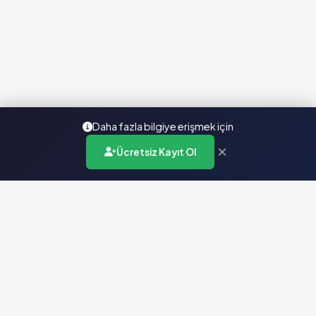
Daha fazla bilgiye erişmek için
×
Ücretsiz Kayıt Ol
Türkiye'nin en kapsamlı ilaç karar destek sistemi. Sağlık
profesyonellerine güvenilir ve güncel ilaç bilgisi sunar.