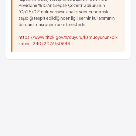
Povidone %10 Antiseptik Çözelti” adlı ürünün
“Cp25/09” nolu serisinin analizi sonucunda risk
taşıdığı tespit edildiğinden ilgili serinin kullanımının
durdurulması önem arz etmektedir.
https://www.titck.gov.tr/duyuru/kamuoyunun-dik
katine-24072026150848