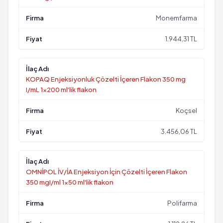
Monemfarma
1.944,31 TL
KOPAQ Enjeksiyonluk Çözelti İçeren Flakon 350 mg
I/mL 1x200 ml'lik flakon
Koçsel
3.456,06 TL
OMNİPOL İV/İA Enjeksiyon İçin Çözelti İçeren Flakon
350 mgI/ml 1x50 ml'lik flakon
Polifarma