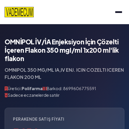
OMNİPOL İV/İA Enjeksiyon İçin Çözelti
İçeren Flakon 350 mgI/ml 1x200 ml'lik
flakon
OMNIPOL 350 MG/ML IA,IV ENJ. ICIN COZELTI ICEREN
FLAKON 200 ML
Üretici:
Polifarma
Barkod: 8699606775591
Sadece eczanelerde satılır
PERAKENDE SATIŞ FIYATI