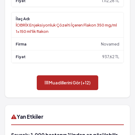
1.112,26 TL
İOBRİX Enjeksiyonluk Çözelti İçeren Flakon 350 mg/ml
1x150 ml'lik flakon
Novamed
937,62 TL
Muadillerini Gör (+12)
Yan Etkiler
Seyrek: 1,000 hastanın 1'inden az görülebilir