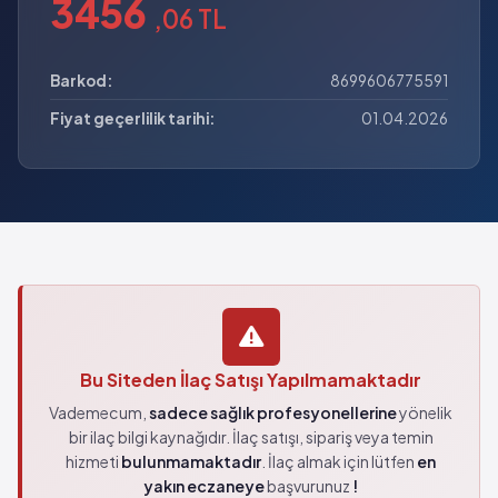
3456
,06 TL
Barkod:
8699606775591
Fiyat geçerlilik tarihi:
01.04.2026
Bu Siteden İlaç Satışı Yapılmamaktadır
Vademecum,
sadece sağlık profesyonellerine
yönelik
bir ilaç bilgi kaynağıdır. İlaç satışı, sipariş veya temin
hizmeti
bulunmamaktadır
. İlaç almak için lütfen
en
yakın eczaneye
başvurunuz
!