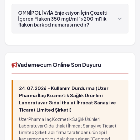
Eğer bu yan etkilerden herhangi biri siz hastaneden
OMNİPOL İV/İA Enjeksiyon İçin Çözelti İçeren
Flakon 350 mgI/ml 1x200 ml'lik flakon , Polifarma
ayrıldıktan sonra ortaya çıkarsa, en yakın
OMNİPOL İV/İA Enjeksiyon İçin Çözelti
tarafından üretilmektedir.
İçeren Flakon 350 mgI/ml 1x200 ml'lik
hastanenin acil servisine başvurunuz.
flakon barkod numarası nedir?
OMNİPOL İV/İA Enjeksiyon İçin Çözelti İçeren
Flakon 350 mgI/ml 1x200 ml'lik flakon'in barkod
numarası 8699606775591'tür.
Vademecum Online Son Duyuru
24.07.2026 - Kullanım Durdurma (Uzer
Pharma İlaç Kozmetik Sağlık Ürünleri
Laboratuvar Gıda İthalat İhracat Sanayi ve
Ticaret Limited Şirketi)
Uzer Pharma İlaç Kozmetik Sağlık Ürünleri
Laboratuvar Gıda İthalat İhracat Sanayi ve Ticaret
Limited Şirketi adlı firma tarafından ürün tipi 1
kapsamında biyosidal ruhsatı alınan “Ceomed