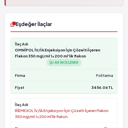
Eşdeğer İlaçlar
OMNİPOL İV/İA Enjeksiyon İçin Çözelti İçeren
Flakon 350 mgI/ml 1x200 ml'lik flakon
ŞU AN INCELENEN
Polifarma
3456.06 TL
BİEMEXOL İV/İA Enjeksiyon İçin Çözelti İçeren Flakon
350 mgI/ml 1x200 ml'lik flakon