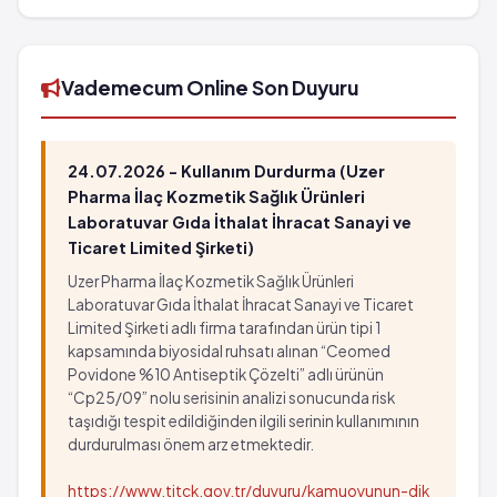
flakonluk ambalaj'in barkod numarası
8699569270249'tür.
Vademecum Online Son Duyuru
24.07.2026 - Kullanım Durdurma (Uzer
Pharma İlaç Kozmetik Sağlık Ürünleri
Laboratuvar Gıda İthalat İhracat Sanayi ve
Ticaret Limited Şirketi)
Uzer Pharma İlaç Kozmetik Sağlık Ürünleri
Laboratuvar Gıda İthalat İhracat Sanayi ve Ticaret
Limited Şirketi adlı firma tarafından ürün tipi 1
kapsamında biyosidal ruhsatı alınan “Ceomed
Povidone %10 Antiseptik Çözelti” adlı ürünün
“Cp25/09” nolu serisinin analizi sonucunda risk
taşıdığı tespit edildiğinden ilgili serinin kullanımının
durdurulması önem arz etmektedir.
https://www.titck.gov.tr/duyuru/kamuoyunun-dik