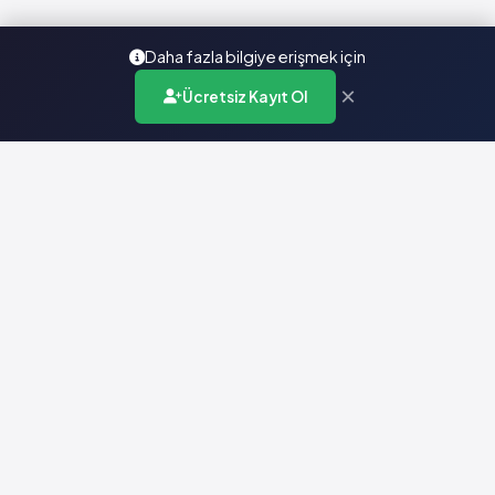
Daha fazla bilgiye erişmek için
×
Ücretsiz Kayıt Ol
Türkiye'nin en kapsamlı ilaç karar destek sistemi. Sağlık
profesyonellerine güvenilir ve güncel ilaç bilgisi sunar.
Hızlı Erişim
Ana Sayfa
Hakkımızda
Yardım