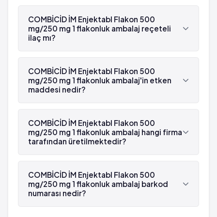
Ciltte şişlik
COMBİCİD İM Enjektabl Flakon 500
Aşırı duyarlılık reaksiyonu ve buna bağlı şok
mg/250 mg 1 flakonluk ambalaj reçeteli
Bağırsaklarda iltihaplanma
ilaç mı?
Karaciğer testlerinde ve kan testlerinde
Evet, COMBİCİD İM Enjektabl Flakon 500 mg/250
değişiklikler
mg 1 flakonluk ambalaj beyaz reçetelidir.
COMBİCİD İM Enjektabl Flakon 500
İstenmeyen etkilerin bir çoğu tedavi kesildiğinde
mg/250 mg 1 flakonluk ambalaj'in etken
normale döner.
maddesi nedir?
COMBİCİD İM Enjektabl Flakon 500 mg/250 mg 1
flakonluk ambalaj'in etken maddesi Sulbaktam
COMBİCİD İM Enjektabl Flakon 500
'dür.
mg/250 mg 1 flakonluk ambalaj hangi firma
tarafından üretilmektedir?
COMBİCİD İM Enjektabl Flakon 500 mg/250 mg 1
flakonluk ambalaj , Bilim tarafından üretilmektedir.
COMBİCİD İM Enjektabl Flakon 500
mg/250 mg 1 flakonluk ambalaj barkod
numarası nedir?
COMBİCİD İM Enjektabl Flakon 500 mg/250 mg 1