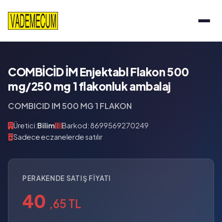
COMBİCİD İM Enjektabl Flakon 500
mg/250 mg 1 flakonluk ambalaj
COMBICID IM 500 MG 1 FLAKON
Üretici:
Bilim
Barkod: 8699569270249
Sadece eczanelerde satılır
PERAKENDE SATIŞ FIYATI
40
,65 TL