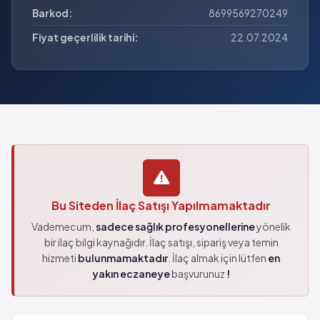
Barkod:
8699569270249
Fiyat geçerlilik tarihi:
22.07.2024
Bu Siteden İlaç Satışı Yapılmamaktadır
Vademecum,
sadece sağlık profesyonellerine
yönelik
bir ilaç bilgi kaynağıdır. İlaç satışı, sipariş veya temin
hizmeti
bulunmamaktadır
. İlaç almak için lütfen
en
yakın eczaneye
başvurunuz
!