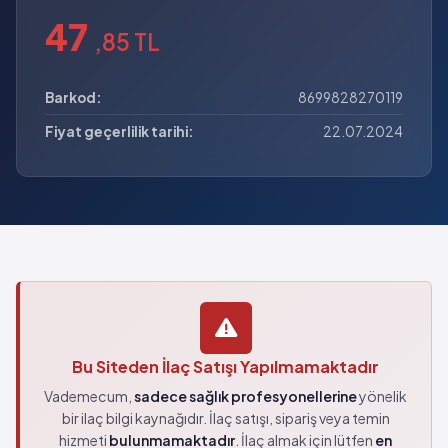
47
,85 TL
Barkod:
8699828270119
Fiyat geçerlilik tarihi:
22.07.2024
Bu Siteden İlaç Satışı Yapılmamaktadır
Vademecum,
sadece sağlık profesyonellerine
yönelik
bir ilaç bilgi kaynağıdır. İlaç satışı, sipariş veya temin
hizmeti
bulunmamaktadır
. İlaç almak için lütfen
en