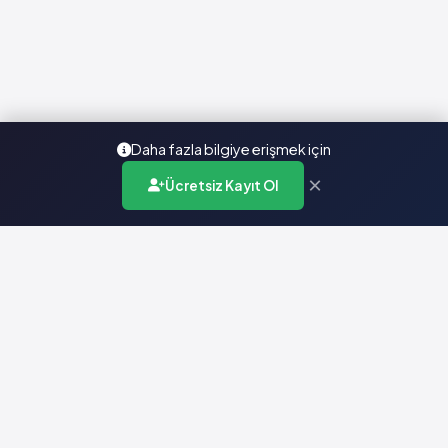
Daha fazla bilgiye erişmek için
×
Ücretsiz Kayıt Ol
Türkiye'nin en kapsamlı ilaç karar destek sistemi. Sağlık
profesyonellerine güvenilir ve güncel ilaç bilgisi sunar.
Hızlı Erişim