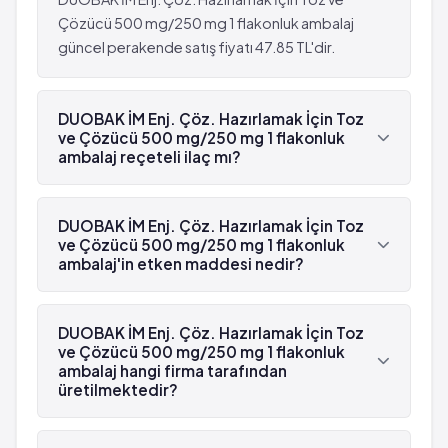
Uzun süreli antibiyotik kullanımına bağlı kanlı sulu
değişiklikler
Çözücü 500 mg/250 mg 1 flakonluk ambalaj
ishalle seyreden barsak iltihabı
güncel perakende satış fiyatı 47.85 TL'dir.
İstenmeyen etkilerin bir çoğu tedavi kesildiğinde
Kan değerlerinde bozukluk
normale döner.
Tüm vucutta kaşınan kırmızı benekler
Ciltte şişlik
DUOBAK İM Enj. Çöz. Hazırlamak İçin Toz
Aşırı duyarlılık reaksiyonu ve buna bağlı şok
ve Çözücü 500 mg/250 mg 1 flakonluk
Bağırsaklarda iltihaplanma
ambalaj reçeteli ilaç mı?
Karaciğer testlerinde ve kan testlerinde
Evet, DUOBAK İM Enj. Çöz. Hazırlamak İçin Toz ve
değişiklikler
Çözücü 500 mg/250 mg 1 flakonluk ambalaj
DUOBAK İM Enj. Çöz. Hazırlamak İçin Toz
İstenmeyen etkilerin bir çoğu tedavi kesildiğinde
beyaz reçetelidir.
ve Çözücü 500 mg/250 mg 1 flakonluk
normale döner.
ambalaj'in etken maddesi nedir?
DUOBAK İM Enj. Çöz. Hazırlamak İçin Toz ve
Çözücü 500 mg/250 mg 1 flakonluk ambalaj'in
DUOBAK İM Enj. Çöz. Hazırlamak İçin Toz
etken maddesi Ampisilin 'dür.
ve Çözücü 500 mg/250 mg 1 flakonluk
ambalaj hangi firma tarafından
üretilmektedir?
DUOBAK İM Enj. Çöz. Hazırlamak İçin Toz ve