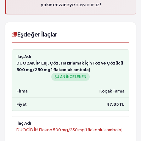
yakın eczaneye
başvurunuz
!
Eşdeğer İlaçlar
DUOBAK İM Enj. Çöz. Hazırlamak İçin Toz ve Çözücü
500 mg/250 mg 1 flakonluk ambalaj
ŞU AN INCELENEN
Koçak Farma
47.85 TL
DUOCİD İM Flakon 500 mg/250 mg 1 flakonluk ambalaj