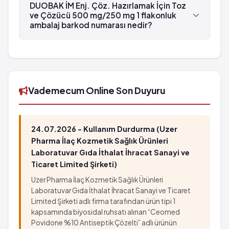
Çözücü 500 mg/250 mg 1 flakonluk ambalaj ,
DUOBAK İM Enj. Çöz. Hazırlamak İçin Toz
Koçak Farma tarafından üretilmektedir.
ve Çözücü 500 mg/250 mg 1 flakonluk
ambalaj barkod numarası nedir?
DUOBAK İM Enj. Çöz. Hazırlamak İçin Toz ve
Çözücü 500 mg/250 mg 1 flakonluk ambalaj'in
barkod numarası 8699828270119'tür.
Vademecum Online Son Duyuru
24.07.2026 - Kullanım Durdurma (Uzer
Pharma İlaç Kozmetik Sağlık Ürünleri
Laboratuvar Gıda İthalat İhracat Sanayi ve
Ticaret Limited Şirketi)
Uzer Pharma İlaç Kozmetik Sağlık Ürünleri
Laboratuvar Gıda İthalat İhracat Sanayi ve Ticaret
Limited Şirketi adlı firma tarafından ürün tipi 1
kapsamında biyosidal ruhsatı alınan “Ceomed
Povidone %10 Antiseptik Çözelti” adlı ürünün