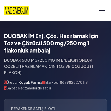
DUOBAK İM Enj. Çöz. Hazırlamak İçin
Toz ve Çözücü 500 mg/250 mg 1
flakonluk ambalaj
DUOBAK 500 MG/250 MG IM ENJEKSIYONLUK
COZELTI HAZIRLAMAK ICIN TOZ VE COZUCU (1
FLAKON)
Üretici:
Koçak Farma
Barkod: 8699828270119
Sadece eczanelerde satılır
PERAKENDE SATIŞ FIYATI