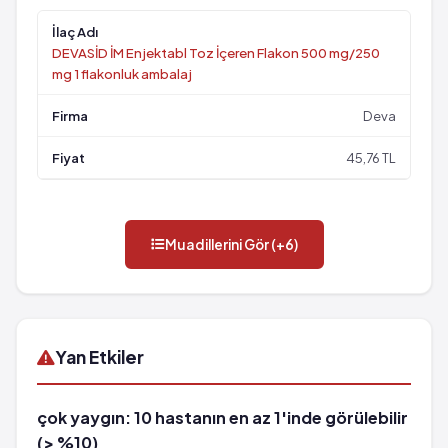
DEVASİD İM Enjektabl Toz İçeren Flakon 500 mg/250
mg 1 flakonluk ambalaj
Deva
45,76 TL
Muadillerini Gör (+6)
Yan Etkiler
çok yaygın: 10 hastanın en az 1'inde görülebilir
(> %10)