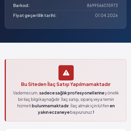
Barkod:
8699566015973
Fiyat geçerlilik tarihi:
01.04.2026
Bu Siteden İlaç Satışı Yapılmamaktadır
Vademecum,
sadece sağlık profesyonellerine
yönelik
bir ilaç bilgi kaynağıdır. İlaç satışı, sipariş veya temin
hizmeti
bulunmamaktadır
. İlaç almak için lütfen
en
yakın eczaneye
başvurunuz
!