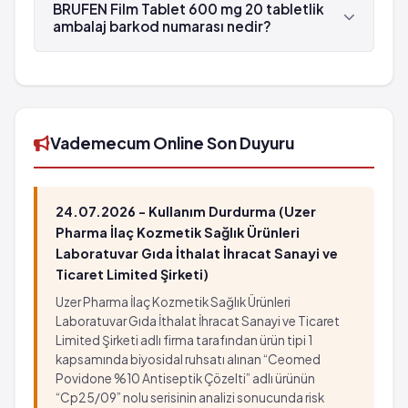
Abbott tarafından üretilmektedir.
BRUFEN Film Tablet 600 mg 20 tabletlik
ambalaj barkod numarası nedir?
BRUFEN Film Tablet 600 mg 20 tabletlik
ambalaj'in barkod numarası 8699548093159'tür.
Vademecum Online Son Duyuru
24.07.2026 - Kullanım Durdurma (Uzer
Pharma İlaç Kozmetik Sağlık Ürünleri
Laboratuvar Gıda İthalat İhracat Sanayi ve
Ticaret Limited Şirketi)
Uzer Pharma İlaç Kozmetik Sağlık Ürünleri
Laboratuvar Gıda İthalat İhracat Sanayi ve Ticaret
Limited Şirketi adlı firma tarafından ürün tipi 1
kapsamında biyosidal ruhsatı alınan “Ceomed
Povidone %10 Antiseptik Çözelti” adlı ürünün
“Cp25/09” nolu serisinin analizi sonucunda risk