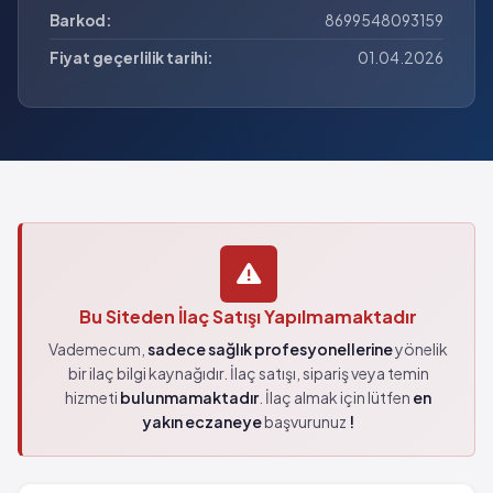
Barkod:
8699548093159
Fiyat geçerlilik tarihi:
01.04.2026
Bu Siteden İlaç Satışı Yapılmamaktadır
Vademecum,
sadece sağlık profesyonellerine
yönelik
bir ilaç bilgi kaynağıdır. İlaç satışı, sipariş veya temin
hizmeti
bulunmamaktadır
. İlaç almak için lütfen
en
yakın eczaneye
başvurunuz
!