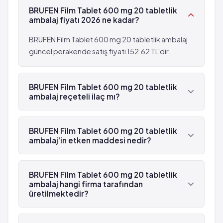
Kaşıntı
BRUFEN Film Tablet 600 mg 20 tabletlik
Deride küçük kanamalar
Deri iltihabı
ambalaj fiyatı 2026 ne kadar?
Alerjik reaksiyon
Işığa duyarlılık
BRUFEN Film Tablet 600 mg 20 tabletlik ambalaj
Astım
güncel perakende satış fiyatı 152.62 TL'dir.
Beyin zarı iltihabı
Yüz ve boğazda şişme
BRUFEN Film Tablet 600 mg 20 tabletlik
Astımda ağırlaşma
ambalaj reçeteli ilaç mı?
Deride küçük kanamalar
Evet, BRUFEN Film Tablet 600 mg 20 tabletlik
ambalaj beyaz reçetelidir.
BRUFEN Film Tablet 600 mg 20 tabletlik
ambalaj'in etken maddesi nedir?
BRUFEN Film Tablet 600 mg 20 tabletlik
ambalaj'in etken maddesi İbuprofen 'dür.
BRUFEN Film Tablet 600 mg 20 tabletlik
ambalaj hangi firma tarafından
üretilmektedir?
BRUFEN Film Tablet 600 mg 20 tabletlik ambalaj ,