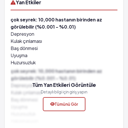
Yan Etkiler
çok seyrek: 10,000 hastanın birinden az
görülebilir (%0.001 - %0.01)
Depresyon
Kulak çınlaması
Baş dönmesi
Uyuşma
Huzursuzluk
Halüsinasyon
çok seyrek: 10,000 hastanın birinden az
Zihin karışıklığı
görülebilir (%0.001 - %0.01)
Sarılık
Tüm Yan Etkileri Görüntüle
Depresyon
Burun kanaması
Kulak çınlaması
Detaylı bilgi için giriş yapın
Uykululuk hali
Baş dönmesi
Tümünü Gör
Mide ülseri
Uyuşma
Anemi
Huzursuzluk
Görme bulanıklığı
Halüsinasyon
Görme değişiklikleri