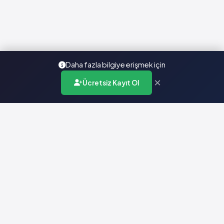
Daha fazla bilgiye erişmek için
×
Ücretsiz Kayıt Ol
Türkiye'nin en kapsamlı ilaç karar destek sistemi. Sağlık
profesyonellerine güvenilir ve güncel ilaç bilgisi sunar.
Hızlı Erişim
Ana Sayfa