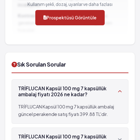
Tat bozukluğu
Kullanım şekli, dozaj, uyarılar ve daha fazlası
inceleyiniz.
Kalp ritminde değişiklik
Kontrendikasyonlar:
İlacın kullanılmaması
Prospektüsü Görüntüle
Beyaz kan hücrelerinde azalma
gereken durumlar ve dikkat edilmesi gereken
Kaşınma
hususlar...
Hastalanma
İlaç Etkileşimleri:
Diğer ilaçlarla birlikte
Kanda yüksek kolesterol
kullanımında dikkat edilmesi gereken durumlar...
Sık Sorulan Sorular
TRİFLUCAN Kapsül 100 mg 7 kapsüllük
ambalaj fiyatı 2026 ne kadar?
TRİFLUCAN Kapsül 100 mg 7 kapsüllük ambalaj
güncel perakende satış fiyatı 399.88 TL'dir.
TRİFLUCAN Kapsül 100 mg 7 kapsüllük