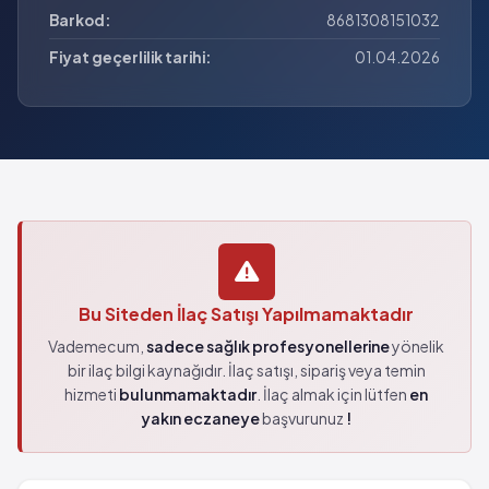
Barkod:
8681308151032
Fiyat geçerlilik tarihi:
01.04.2026
Bu Siteden İlaç Satışı Yapılmamaktadır
Vademecum,
sadece sağlık profesyonellerine
yönelik
bir ilaç bilgi kaynağıdır. İlaç satışı, sipariş veya temin
hizmeti
bulunmamaktadır
. İlaç almak için lütfen
en
yakın eczaneye
başvurunuz
!