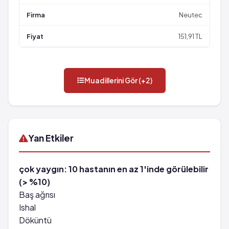
Neutec
151,91 TL
Muadillerini Gör (+2)
Yan Etkiler
çok yaygın: 10 hastanın en az 1'inde görülebilir
(> %10)
Baş ağrısı
Ishal
Döküntü