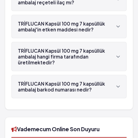
ambalaj reçeteli ilaç mı?
Evet, TRİFLUCAN Kapsül 100 mg 7 kapsüllük
ambalaj beyaz reçetelidir.
TRİFLUCAN Kapsül 100 mg 7 kapsüllük
ambalaj'in etken maddesi nedir?
TRİFLUCAN Kapsül 100 mg 7 kapsüllük ambalaj'in
etken maddesi Flukonazol 'dür.
TRİFLUCAN Kapsül 100 mg 7 kapsüllük
ambalaj hangi firma tarafından
üretilmektedir?
TRİFLUCAN Kapsül 100 mg 7 kapsüllük ambalaj ,
Pfizer Pfe tarafından üretilmektedir.
TRİFLUCAN Kapsül 100 mg 7 kapsüllük
ambalaj barkod numarası nedir?
TRİFLUCAN Kapsül 100 mg 7 kapsüllük ambalaj'in
barkod numarası 8681308151032'tür.
Vademecum Online Son Duyuru