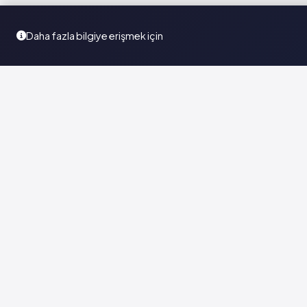
Daha fazla bilgiye erişmek için
Türkiye'nin en kapsamlı ilaç karar destek sistemi. Sağlık
profesyonellerine güvenilir ve güncel ilaç bilgisi sunar.
© 2026
Vademecum Group
. Tüm hakları saklıdır. |
Sadece 