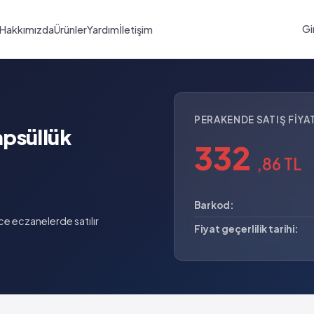
Gi
Hakkımızda
Ürünler
Yardım
İletişim
PERAKENDE SATIŞ FIYAT
psüllük
332
,86 TL
Barkod:
e eczanelerde satılır
Fiyat geçerlilik tarihi: