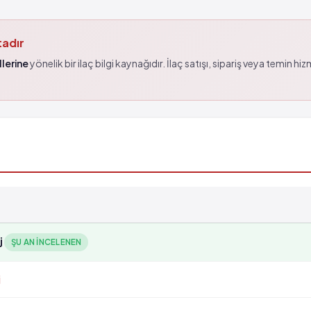
tadır
lerine
yönelik bir ilaç bilgi kaynağıdır. İlaç satışı, sipariş veya temin hi
j
ŞU AN INCELENEN
j