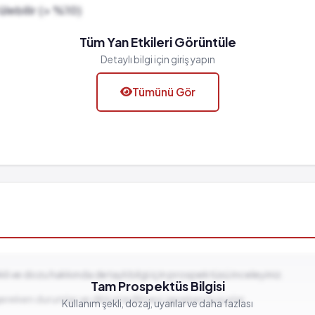
lebilir (> %10)
Tüm Yan Etkileri Görüntüle
Detaylı bilgi için giriş yapın
Tümünü Gör
ekli ve dozu hakkında detaylı bilgi için prospektüsü inceleyiniz.
Tam Prospektüs Bilgisi
gereken durumlar ve dikkat edilmesi gereken hususlar...
Kullanım şekli, dozaj, uyarılar ve daha fazlası