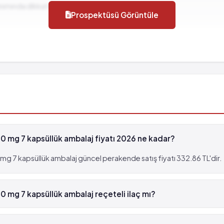
llanımında dikkat edilmesi gereken durumlar...
Prospektüsü Görüntüle
 mg 7 kapsüllük ambalaj fiyatı 2026 ne kadar?
g 7 kapsüllük ambalaj güncel perakende satış fiyatı 332.86 TL'dir.
 mg 7 kapsüllük ambalaj reçeteli ilaç mı?
 100 mg 7 kapsüllük ambalaj beyaz reçetelidir.