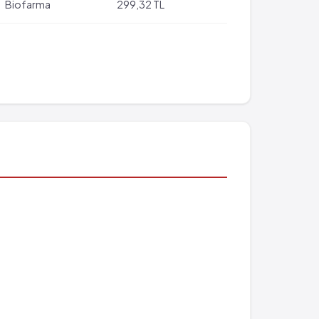
Biofarma
299,32 TL