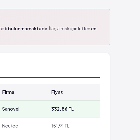
zmeti
bulunmamaktadır
. İlaç almak için lütfen
en
Firma
Fiyat
Sanovel
332.86 TL
Neutec
151,91 TL