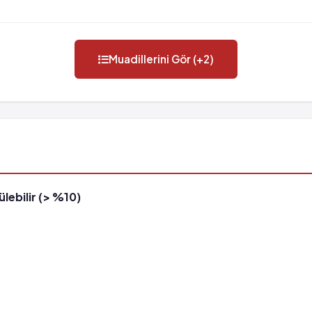
Muadillerini Gör (+2)
lebilir (> %10)