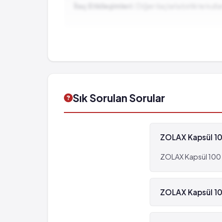
İlaç Etkileşimleri:
Diğer ilaçlarla birlikte ku
Kaşınma
Hastalanma
Kanda yüksek kolesterol
Sık Sorulan Sorular
ZOLAX Kapsül 100
ZOLAX Kapsül 100 m
ZOLAX Kapsül 100
Evet, ZOLAX Kapsül