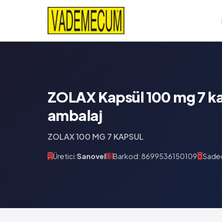
ZOLAX Kapsül 100 mg 7 ka
ambalaj
ZOLAX 100 MG 7 KAPSUL
Üretici:
Sanovel
Barkod: 8699536150109
Sadec