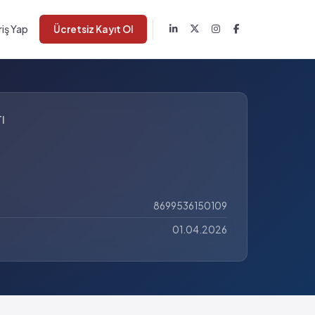
riş Yap
Ücretsiz Kayıt Ol
I
8699536150109
01.04.2026