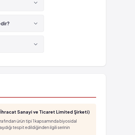
edir?
hracat Sanayi ve Ticaret Limited Şirketi)
arafından ürün tipi 1 kapsamında biyosidal
ığı tespit edildiğinden ilgili serinin