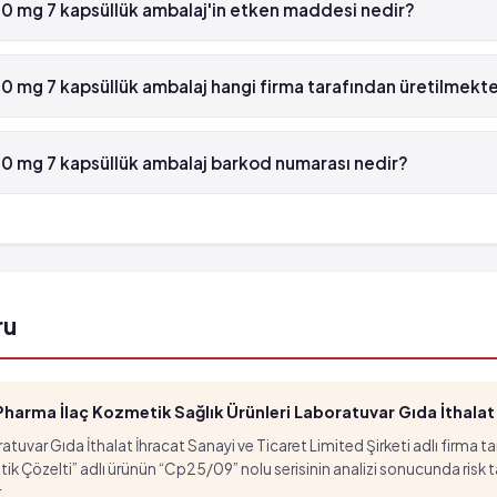
0 mg 7 kapsüllük ambalaj'in etken maddesi nedir?
g 7 kapsüllük ambalaj'in etken maddesi Flukonazol 'dür.
 mg 7 kapsüllük ambalaj hangi firma tarafından üretilmekt
g 7 kapsüllük ambalaj , Sanovel tarafından üretilmektedir.
0 mg 7 kapsüllük ambalaj barkod numarası nedir?
mg 7 kapsüllük ambalaj'in barkod numarası 8699536150109'tür.
ru
arma İlaç Kozmetik Sağlık Ürünleri Laboratuvar Gıda İthalat İ
tuvar Gıda İthalat İhracat Sanayi ve Ticaret Limited Şirketi adlı firma t
özelti” adlı ürünün “Cp25/09” nolu serisinin analizi sonucunda risk taşıd
.