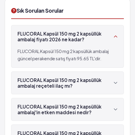
Sık Sorulan Sorular
FLUCORAL Kapsül 150 mg 2 kapsüllük
ambalaj fiyatı 2026 ne kadar?
FLUCORAL Kapsül 150 mg 2 kapsüllük ambalaj
güncel perakende satış fiyatı 95.65 TL'dir.
FLUCORAL Kapsül 150 mg 2 kapsüllük
ambalaj reçeteli ilaç mı?
Evet, FLUCORAL Kapsül 150 mg 2 kapsüllük
ambalaj beyaz reçetelidir.
FLUCORAL Kapsül 150 mg 2 kapsüllük
ambalaj'in etken maddesi nedir?
FLUCORAL Kapsül 150 mg 2 kapsüllük ambalaj'in
etken maddesi Flukonazol 'dür.
FLUCORAL Kapsül 150 mg 2 kapsüllük