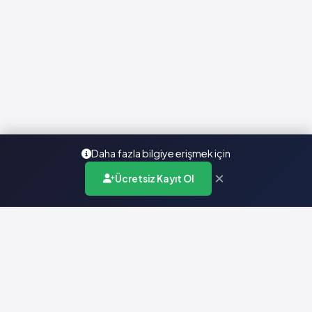
Daha fazla bilgiye erişmek için
×
Ücretsiz Kayıt Ol
Türkiye'nin en kapsamlı ilaç karar destek sistemi. Sağlık
profesyonellerine güvenilir ve güncel ilaç bilgisi sunar.