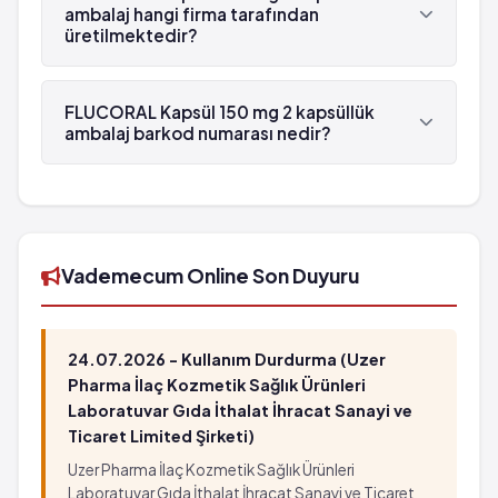
ambalaj hangi firma tarafından
üretilmektedir?
FLUCORAL Kapsül 150 mg 2 kapsüllük ambalaj ,
Bilim tarafından üretilmektedir.
FLUCORAL Kapsül 150 mg 2 kapsüllük
ambalaj barkod numarası nedir?
FLUCORAL Kapsül 150 mg 2 kapsüllük ambalaj'in
barkod numarası 8699569150121'tür.
Vademecum Online Son Duyuru
24.07.2026 - Kullanım Durdurma (Uzer
Pharma İlaç Kozmetik Sağlık Ürünleri
Laboratuvar Gıda İthalat İhracat Sanayi ve
Ticaret Limited Şirketi)
Uzer Pharma İlaç Kozmetik Sağlık Ürünleri
Laboratuvar Gıda İthalat İhracat Sanayi ve Ticaret