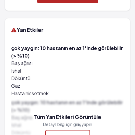
Yan Etkiler
çok yaygın: 10 hastanın en az 1'inde görülebilir
(> %10)
Baş ağrısı
Ishal
Döküntü
Gaz
Hasta hissetmek
Midede rahatsızlık
çok yaygın: 10 hastanın en az 1'inde görülebilir
Genel yan etkiler
(> %10)
Sersemlik
Tüm Yan Etkileri Görüntüle
Baş ağrısı
Yorgunluk
Ishal
Detaylı bilgi için giriş yapın
Uykusuzluk
Döküntü