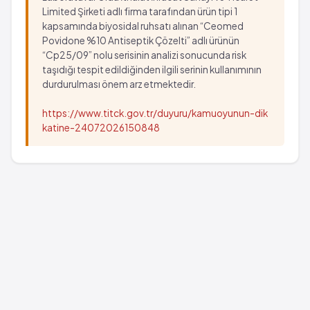
Limited Şirketi adlı firma tarafından ürün tipi 1
kapsamında biyosidal ruhsatı alınan “Ceomed
Povidone %10 Antiseptik Çözelti” adlı ürünün
“Cp25/09” nolu serisinin analizi sonucunda risk
taşıdığı tespit edildiğinden ilgili serinin kullanımının
durdurulması önem arz etmektedir.
https://www.titck.gov.tr/duyuru/kamuoyunun-dik
katine-24072026150848