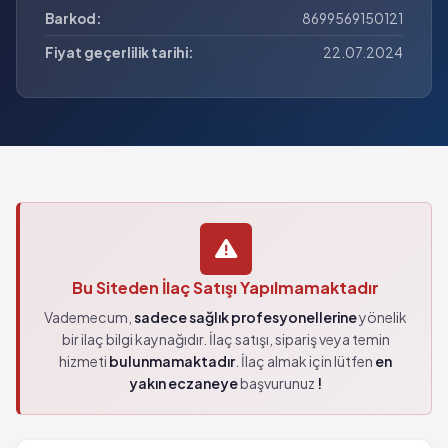
Barkod:
8699569150121
Fiyat geçerlilik tarihi:
22.07.2024
Bu Siteden İlaç Satışı Yapılmamaktadır
Vademecum,
sadece sağlık profesyonellerine
yönelik
bir ilaç bilgi kaynağıdır. İlaç satışı, sipariş veya temin
hizmeti
bulunmamaktadır
. İlaç almak için lütfen
en
yakın eczaneye
başvurunuz
!