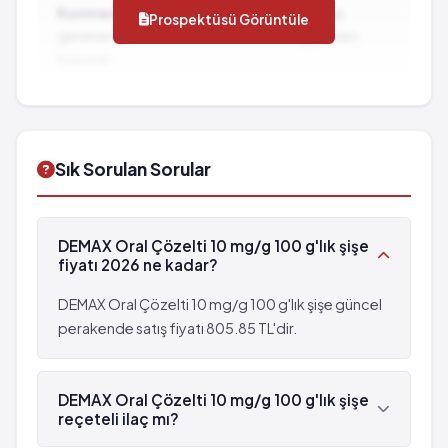
Konfüzyon
Kontrendikasyonlar:
İlacın kullanılmaması
Prospektüsü Görüntüle
görülebilir (%0.001 - %0.01)
Yürüyüş anormalliği
gereken durumlar ve dikkat edilmesi gereken
Nöbetler
Venöz pıhtılaşması
hususlar...
Bilinmiyor: eldeki verilerden hareketle
İlaç Etkileşimleri:
Diğer ilaçlarla birlikte
görülme sıklığı tahmin edilemiyor
kullanımında dikkat edilmesi gereken durumlar...
Pankreas iltihabı
Psikotik reaksiyonlar
Sık Sorulan Sorular
çok seyrek: 10,000 hastanın birinden az
görülebilir (%0.001 - %0.01)
Nöbetler
DEMAX Oral Çözelti 10 mg/g 100 g'lık şişe
fiyatı 2026 ne kadar?
DEMAX Oral Çözelti 10 mg/g 100 g'lık şişe güncel
perakende satış fiyatı 805.85 TL'dir.
DEMAX Oral Çözelti 10 mg/g 100 g'lık şişe
reçeteli ilaç mı?