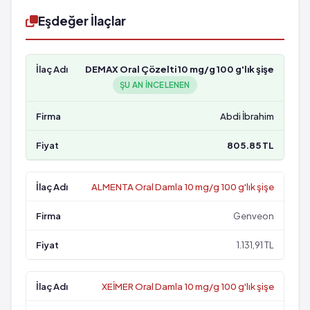
Eşdeğer İlaçlar
DEMAX Oral Çözelti 10 mg/g 100 g'lık şişe
ŞU AN INCELENEN
Abdi İbrahim
805.85 TL
ALMENTA Oral Damla 10 mg/g 100 g'lık şişe
Genveon
1.131,91 TL
XEİMER Oral Damla 10 mg/g 100 g'lık şişe