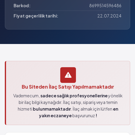
Barkod:
8699514596486
Fiyat geçerlilik tarihi:
22.07.2024
Bu Siteden İlaç Satışı Yapılmamaktadır
Vademecum,
sadece sağlık profesyonellerine
yönelik
bir ilaç bilgi kaynağıdır. İlaç satışı, sipariş veya temin
hizmeti
bulunmamaktadır
. İlaç almak için lütfen
en
yakın eczaneye
başvurunuz
!