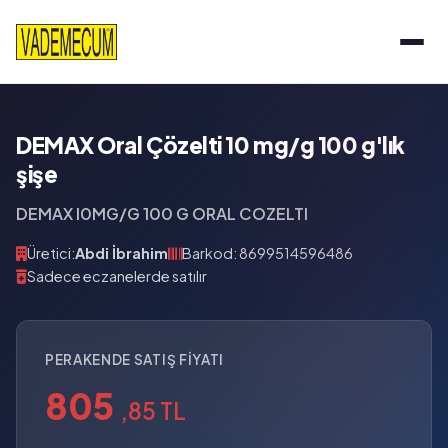
DEMAX Oral Çözelti 10 mg/g 100 g'lık
şişe
DEMAX l0MG/G 100 G ORAL COZELTI
Üretici:
Abdi İbrahim
Barkod: 8699514596486
Sadece eczanelerde satılır
PERAKENDE SATIŞ FIYATI
805
,85 TL