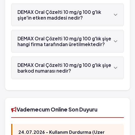
Evet, DEMAX Oral Çözelti 10 mg/g 100 g'lık şişe
beyaz reçetelidir.
DEMAX Oral Çözelti 10 mg/g 100 g'lık
şişe'in etken maddesi nedir?
DEMAX Oral Çözelti 10 mg/g 100 g'lık şişe'in etken
maddesi Memantin 'dür.
DEMAX Oral Çözelti 10 mg/g 100 g'lık şişe
hangi firma tarafından üretilmektedir?
DEMAX Oral Çözelti 10 mg/g 100 g'lık şişe , Abdi
İbrahim tarafından üretilmektedir.
DEMAX Oral Çözelti 10 mg/g 100 g'lık şişe
barkod numarası nedir?
DEMAX Oral Çözelti 10 mg/g 100 g'lık şişe'in
barkod numarası 8699514596486'tür.
Vademecum Online Son Duyuru
24.07.2026 - Kullanım Durdurma (Uzer