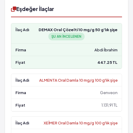
Eşdeğer İlaçlar
DEMAX Oral Çözelti 10 mg/g 50 g'lık şişe
ŞU AN INCELENEN
Abdi İbrahim
447.25 TL
ALMENTA Oral Damla 10 mg/g 100 g'lık şişe
Genveon
1.131,91 TL
XEİMER Oral Damla 10 mg/g 100 g'lık şişe