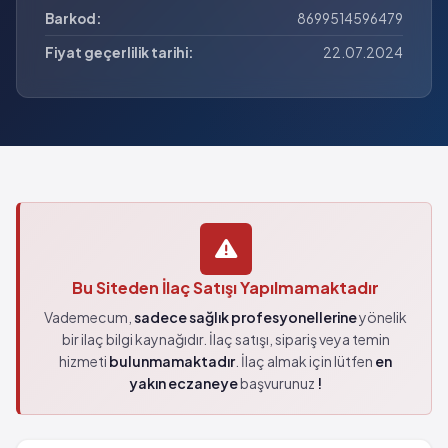
Barkod:
8699514596479
Fiyat geçerlilik tarihi:
22.07.2024
Bu Siteden İlaç Satışı Yapılmamaktadır
Vademecum,
sadece sağlık profesyonellerine
yönelik
bir ilaç bilgi kaynağıdır. İlaç satışı, sipariş veya temin
hizmeti
bulunmamaktadır
. İlaç almak için lütfen
en
yakın eczaneye
başvurunuz
!