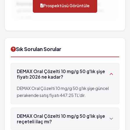
Konfüzyon
Kontrendikasyonlar:
İlacın kullanılmaması
Prospektüsü Görüntüle
görülebilir (%0.001 - %0.01)
Yürüyüş anormalliği
gereken durumlar ve dikkat edilmesi gereken
Nöbetler
Venöz pıhtılaşması
hususlar...
Bilinmiyor: eldeki verilerden hareketle
İlaç Etkileşimleri:
Diğer ilaçlarla birlikte
görülme sıklığı tahmin edilemiyor
kullanımında dikkat edilmesi gereken durumlar...
Pankreas iltihabı
Psikotik reaksiyonlar
Sık Sorulan Sorular
çok seyrek: 10,000 hastanın birinden az
görülebilir (%0.001 - %0.01)
Nöbetler
DEMAX Oral Çözelti 10 mg/g 50 g'lık şişe
fiyatı 2026 ne kadar?
DEMAX Oral Çözelti 10 mg/g 50 g'lık şişe güncel
perakende satış fiyatı 447.25 TL'dir.
DEMAX Oral Çözelti 10 mg/g 50 g'lık şişe
reçeteli ilaç mı?