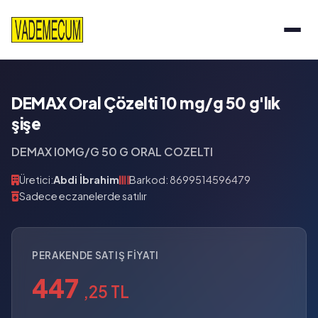
DEMAX Oral Çözelti 10 mg/g 50 g'lık
şişe
DEMAX l0MG/G 50 G ORAL COZELTI
Üretici:
Abdi İbrahim
Barkod: 8699514596479
Sadece eczanelerde satılır
PERAKENDE SATIŞ FIYATI
447
,25 TL