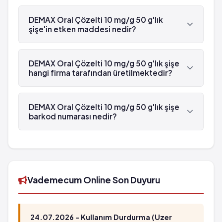
Evet, DEMAX Oral Çözelti 10 mg/g 50 g'lık şişe
beyaz reçetelidir.
DEMAX Oral Çözelti 10 mg/g 50 g'lık
şişe'in etken maddesi nedir?
DEMAX Oral Çözelti 10 mg/g 50 g'lık şişe'in etken
maddesi Memantin 'dür.
DEMAX Oral Çözelti 10 mg/g 50 g'lık şişe
hangi firma tarafından üretilmektedir?
DEMAX Oral Çözelti 10 mg/g 50 g'lık şişe , Abdi
İbrahim tarafından üretilmektedir.
DEMAX Oral Çözelti 10 mg/g 50 g'lık şişe
barkod numarası nedir?
DEMAX Oral Çözelti 10 mg/g 50 g'lık şişe'in
barkod numarası 8699514596479'tür.
Vademecum Online Son Duyuru
24.07.2026 - Kullanım Durdurma (Uzer