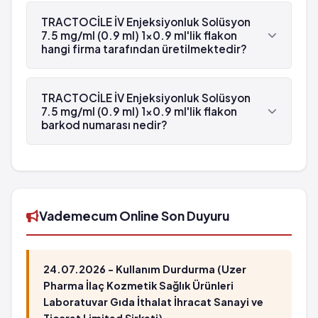
TRACTOCİLE İV Enjeksiyonluk Solüsyon 7.5
mg/ml (0.9 ml) 1x0.9 ml'lik flakon'in etken
TRACTOCİLE İV Enjeksiyonluk Solüsyon
maddesi Atosiban 'dür.
7.5 mg/ml (0.9 ml) 1x0.9 ml'lik flakon
hangi firma tarafından üretilmektedir?
TRACTOCİLE İV Enjeksiyonluk Solüsyon 7.5
mg/ml (0.9 ml) 1x0.9 ml'lik flakon , Ferring
TRACTOCİLE İV Enjeksiyonluk Solüsyon
tarafından üretilmektedir.
7.5 mg/ml (0.9 ml) 1x0.9 ml'lik flakon
barkod numarası nedir?
TRACTOCİLE İV Enjeksiyonluk Solüsyon 7.5
mg/ml (0.9 ml) 1x0.9 ml'lik flakon'in barkod
numarası 8697621770096'tür.
Vademecum Online Son Duyuru
24.07.2026 - Kullanım Durdurma (Uzer
Pharma İlaç Kozmetik Sağlık Ürünleri
Laboratuvar Gıda İthalat İhracat Sanayi ve