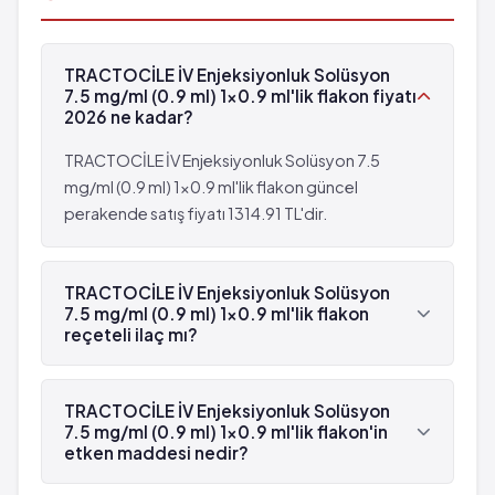
TRACTOCİLE İV Enjeksiyonluk Solüsyon
7.5 mg/ml (0.9 ml) 1x0.9 ml'lik flakon fiyatı
2026 ne kadar?
TRACTOCİLE İV Enjeksiyonluk Solüsyon 7.5
mg/ml (0.9 ml) 1x0.9 ml'lik flakon güncel
perakende satış fiyatı 1314.91 TL'dir.
TRACTOCİLE İV Enjeksiyonluk Solüsyon
7.5 mg/ml (0.9 ml) 1x0.9 ml'lik flakon
reçeteli ilaç mı?
Evet, TRACTOCİLE İV Enjeksiyonluk Solüsyon 7.5
mg/ml (0.9 ml) 1x0.9 ml'lik flakon beyaz
TRACTOCİLE İV Enjeksiyonluk Solüsyon
reçetelidir.
7.5 mg/ml (0.9 ml) 1x0.9 ml'lik flakon'in
etken maddesi nedir?