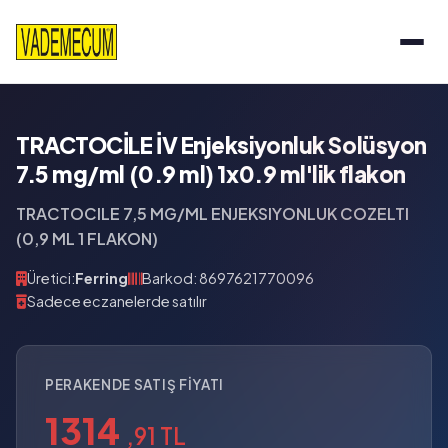
TRACTOCİLE İV Enjeksiyonluk Solüsyon
7.5 mg/ml (0.9 ml) 1x0.9 ml'lik flakon
TRACTOCILE 7,5 MG/ML ENJEKSIYONLUK COZELTI
(0,9 ML 1 FLAKON)
Üretici:
Ferring
Barkod: 8697621770096
Sadece eczanelerde satılır
PERAKENDE SATIŞ FIYATI
1314
,91 TL