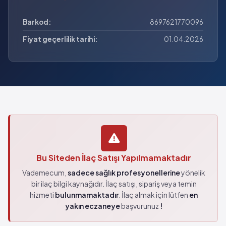
Barkod:
8697621770096
Fiyat geçerlilik tarihi:
01.04.2026
Bu Siteden İlaç Satışı Yapılmamaktadır
Vademecum,
sadece sağlık profesyonellerine
yönelik
bir ilaç bilgi kaynağıdır. İlaç satışı, sipariş veya temin
hizmeti
bulunmamaktadır
. İlaç almak için lütfen
en
yakın eczaneye
başvurunuz
!