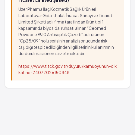
Ticaret Limited Şirketi)
Uzer Pharma İlaç Kozmetik Sağlık Ürünleri
Laboratuvar Gıda İthalat İhracat Sanayi ve Ticaret
Limited Şirketi adlı firma tarafından ürün tipi 1
kapsamında biyosidal ruhsatı alınan “Ceomed
Povidone %10 Antiseptik Çözelti” adlı ürünün
“Cp25/09” nolu serisinin analizi sonucunda risk
taşıdığı tespit edildiğinden ilgili serinin kullanımının
durdurulması önem arz etmektedir.
https://www.titck.gov.tr/duyuru/kamuoyunun-dik
katine-24072026150848