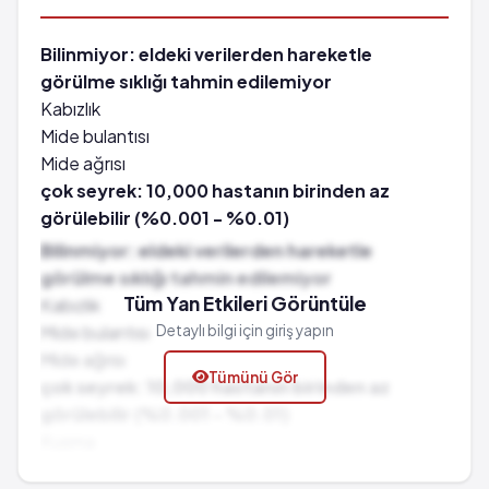
Bilinmiyor: eldeki verilerden hareketle
görülme sıklığı tahmin edilemiyor
Kabızlık
Mide bulantısı
Mide ağrısı
çok seyrek: 10,000 hastanın birinden az
görülebilir (%0.001 - %0.01)
Kusma
Bilinmiyor: eldeki verilerden hareketle
Şiddetli ishal ve karın ağrısı
görülme sıklığı tahmin edilemiyor
Tüm Yan Etkileri Görüntüle
Kabızlık
Mide bulantısı
Detaylı bilgi için giriş yapın
Mide ağrısı
Tümünü Gör
çok seyrek: 10,000 hastanın birinden az
görülebilir (%0.001 - %0.01)
Kusma
Şiddetli ishal ve karın ağrısı