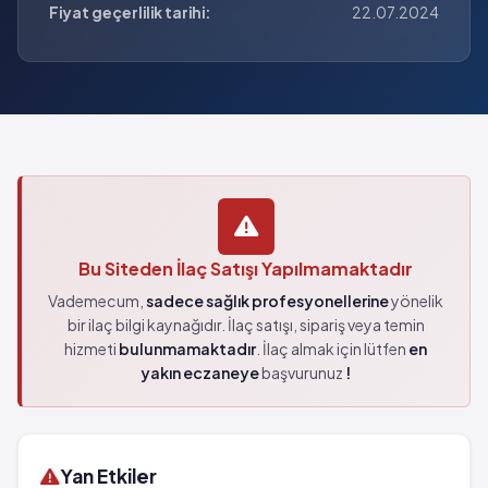
Fiyat geçerlilik tarihi:
22.07.2024
Bu Siteden İlaç Satışı Yapılmamaktadır
Vademecum,
sadece sağlık profesyonellerine
yönelik
bir ilaç bilgi kaynağıdır. İlaç satışı, sipariş veya temin
hizmeti
bulunmamaktadır
. İlaç almak için lütfen
en
yakın eczaneye
başvurunuz
!
Yan Etkiler