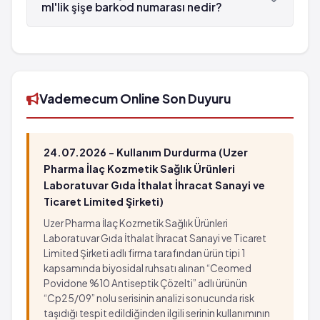
ml'lik şişe barkod numarası nedir?
TONOFERRİN Şurup 95.75 mg/5 ml 250 ml'lik
şişe'in barkod numarası 8699508570034'tür.
Vademecum Online Son Duyuru
24.07.2026 - Kullanım Durdurma (Uzer
Pharma İlaç Kozmetik Sağlık Ürünleri
Laboratuvar Gıda İthalat İhracat Sanayi ve
Ticaret Limited Şirketi)
Uzer Pharma İlaç Kozmetik Sağlık Ürünleri
Laboratuvar Gıda İthalat İhracat Sanayi ve Ticaret
Limited Şirketi adlı firma tarafından ürün tipi 1
kapsamında biyosidal ruhsatı alınan “Ceomed
Povidone %10 Antiseptik Çözelti” adlı ürünün
“Cp25/09” nolu serisinin analizi sonucunda risk
taşıdığı tespit edildiğinden ilgili serinin kullanımının