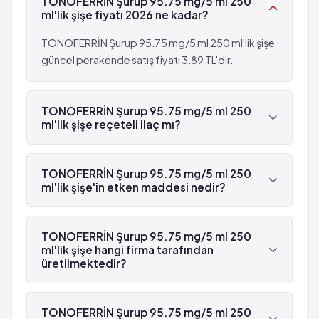
TONOFERRİN Şurup 95.75 mg/5 ml 250
ml'lik şişe fiyatı 2026 ne kadar?
TONOFERRİN Şurup 95.75 mg/5 ml 250 ml'lik şişe
güncel perakende satış fiyatı 3.89 TL'dir.
TONOFERRİN Şurup 95.75 mg/5 ml 250
ml'lik şişe reçeteli ilaç mı?
Evet, TONOFERRİN Şurup 95.75 mg/5 ml 250
ml'lik şişe beyaz reçetelidir.
TONOFERRİN Şurup 95.75 mg/5 ml 250
ml'lik şişe'in etken maddesi nedir?
TONOFERRİN Şurup 95.75 mg/5 ml 250 ml'lik
şişe'in etken maddesi Ferrik amonyum sitrat 'dür.
TONOFERRİN Şurup 95.75 mg/5 ml 250
ml'lik şişe hangi firma tarafından
üretilmektedir?
TONOFERRİN Şurup 95.75 mg/5 ml 250 ml'lik şişe
, İ.E. Ulagay tarafından üretilmektedir.
TONOFERRİN Şurup 95.75 mg/5 ml 250