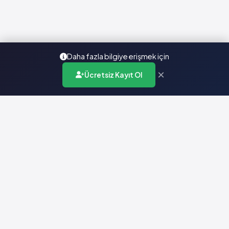
Daha fazla bilgiye erişmek için
×
Ücretsiz Kayıt Ol
Türkiye'nin en kapsamlı ilaç karar destek sistemi. Sağlık
profesyonellerine güvenilir ve güncel ilaç bilgisi sunar.
Hızlı Erişim
Ana Sayfa