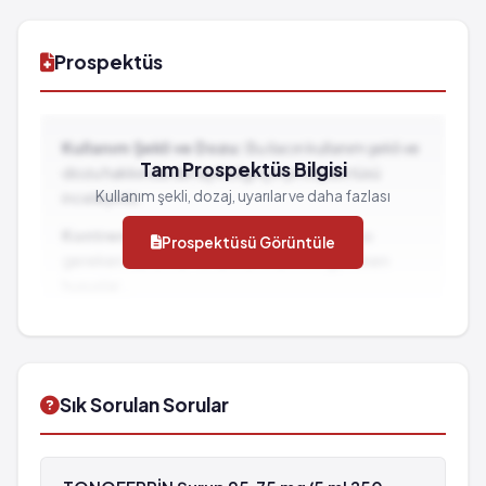
Prospektüs
Kullanım Şekli ve Dozu:
Bu ilacın kullanım şekli ve
Tam Prospektüs Bilgisi
dozu hakkında detaylı bilgi için prospektüsü
Kullanım şekli, dozaj, uyarılar ve daha fazlası
inceleyiniz.
Kontrendikasyonlar:
İlacın kullanılmaması
Prospektüsü Görüntüle
gereken durumlar ve dikkat edilmesi gereken
hususlar...
İlaç Etkileşimleri:
Diğer ilaçlarla birlikte
kullanımında dikkat edilmesi gereken durumlar...
Sık Sorulan Sorular