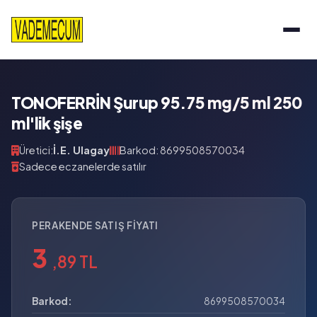
TONOFERRİN Şurup 95.75 mg/5 ml 250
ml'lik şişe
Üretici:
İ.E. Ulagay
Barkod: 8699508570034
Sadece eczanelerde satılır
PERAKENDE SATIŞ FIYATI
3
,89 TL
Barkod:
8699508570034