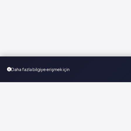
Daha fazla bilgiye erişmek için
Türkiye'nin en kapsamlı ilaç karar destek sistemi. Sağlık
profesyonellerine güvenilir ve güncel ilaç bilgisi sunar.