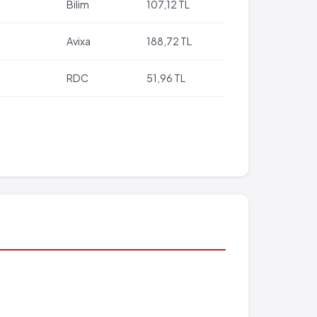
Bilim
107,12 TL
Avixa
188,72 TL
RDC
51,96 TL