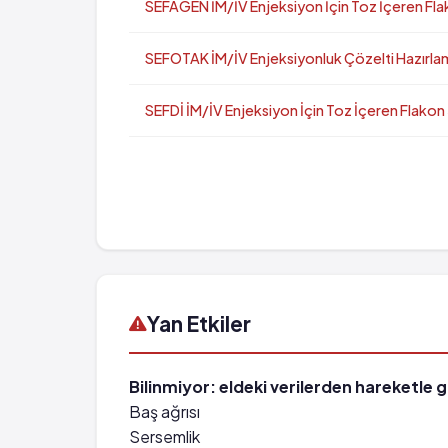
SEFAGEN İM/İV Enjeksiyon İçin Toz İçeren Flak
SEFOTAK İM/İV Enjeksiyonluk Çözelti Hazırlam
SEFDİ İM/İV Enjeksiyon İçin Toz İçeren Flakon
Yan Etkiler
Bilinmiyor: eldeki verilerden hareketle 
Baş ağrısı
Sersemlik