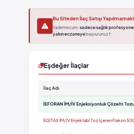
Bu Siteden İlaç Satışı Yapılmamak
Vademecum,
sadece sağlık profesyonel
yakın eczaneye
başvurunuz
!
Eşdeğer İlaçlar
İlaç Adı
İEFORAN İM/İV Enjeksiyonluk Çözelti Toz
EQİTAX İM/İV Enjektabl Toz İçeren Flakon 500