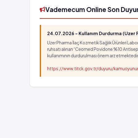
Vademecum Online Son Duyu
24.07.2026 - Kullanım Durdurma (Uzer Ph
Uzer Pharma İlaç Kozmetik Sağlık Ürünleri Labora
ruhsatı alınan “Ceomed Povidone %10 Antiseptik Ç
kullanımının durdurulması önem arz etmektedir
https://www.titck.gov.tr/duyuru/kamuoyu