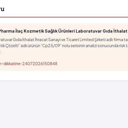
ru
arma İlaç Kozmetik Sağlık Ürünleri Laboratuvar Gıda İthalat İ
tuvar Gıda İthalat İhracat Sanayi ve Ticaret Limited Şirketi adlı firma t
özelti” adlı ürünün “Cp25/09” nolu serisinin analizi sonucunda risk taşıd
.
nun-dikkatine-24072026150848