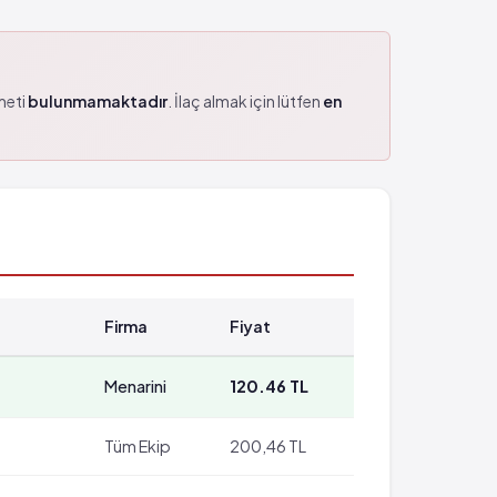
zmeti
bulunmamaktadır
. İlaç almak için lütfen
en
Firma
Fiyat
Menarini
120.46 TL
Tüm Ekip
200,46 TL