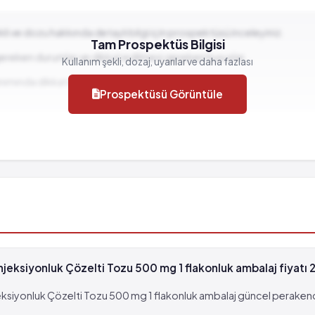
ekli ve dozu hakkında detaylı bilgi için prospektüsü inceleyiniz.
Tam Prospektüs Bilgisi
gereken durumlar ve dikkat edilmesi gereken hususlar...
Kullanım şekli, dozaj, uyarılar ve daha fazlası
llanımında dikkat edilmesi gereken durumlar...
Prospektüsü Görüntüle
lebilir (> %10)
jeksiyonluk Çözelti Tozu 500 mg 1 flakonluk ambalaj fiyatı
ksiyonluk Çözelti Tozu 500 mg 1 flakonluk ambalaj güncel perakende