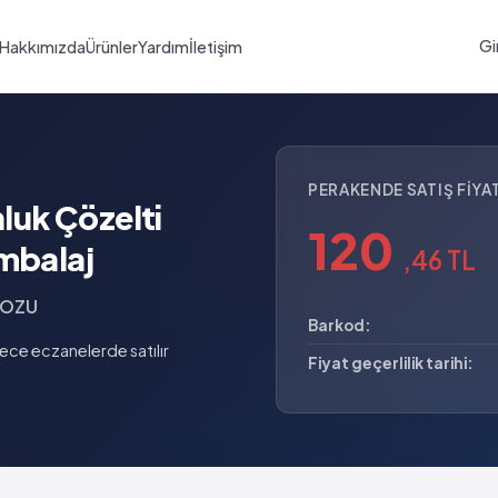
Gi
Hakkımızda
Ürünler
Yardım
İletişim
PERAKENDE SATIŞ FIYAT
luk Çözelti
120
mbalaj
,46 TL
TOZU
Barkod:
ce eczanelerde satılır
Fiyat geçerlilik tarihi: