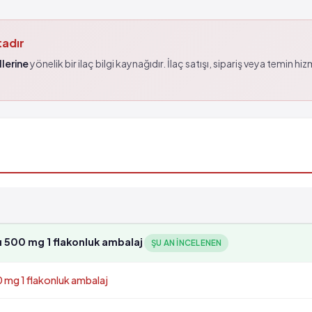
tadır
lerine
yönelik bir ilaç bilgi kaynağıdır. İlaç satışı, sipariş veya temin hi
u 500 mg 1 flakonluk ambalaj
ŞU AN INCELENEN
 mg 1 flakonluk ambalaj