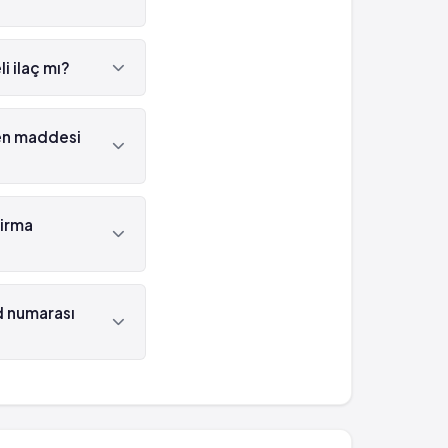
i ilaç mı?
elidir.
ken maddesi
i Sefotaksim 'dür.
firma
ndan
d numarası
ası