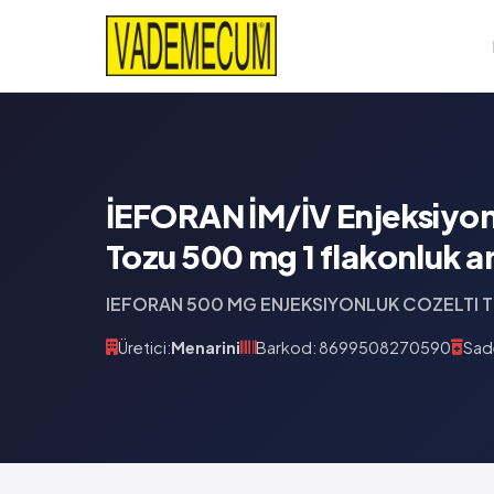
İEFORAN İM/İV Enjeksiyon
Tozu 500 mg 1 flakonluk a
IEFORAN 500 MG ENJEKSIYONLUK COZELTI 
Üretici:
Menarini
Barkod: 8699508270590
Sade