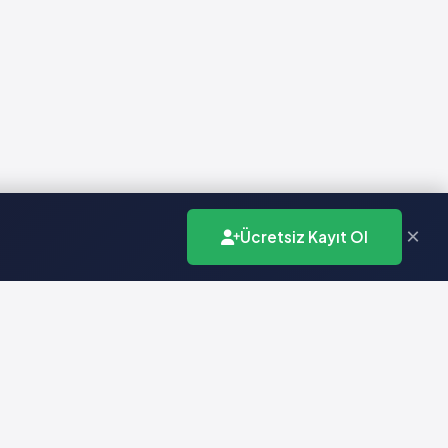
×
Ücretsiz Kayıt Ol
İletişim
info@vademecumonline.com.tr
0 (212) 231 99 90