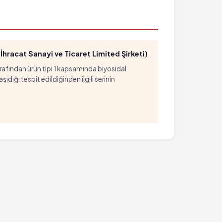
hracat Sanayi ve Ticaret Limited Şirketi)
arafından ürün tipi 1 kapsamında biyosidal
ığı tespit edildiğinden ilgili serinin