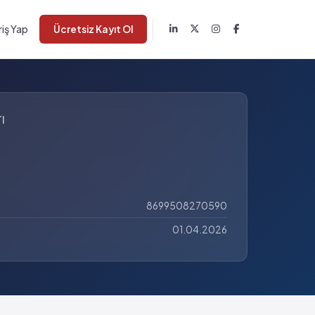
riş Yap
Ücretsiz Kayıt Ol
I
8699508270590
01.04.2026