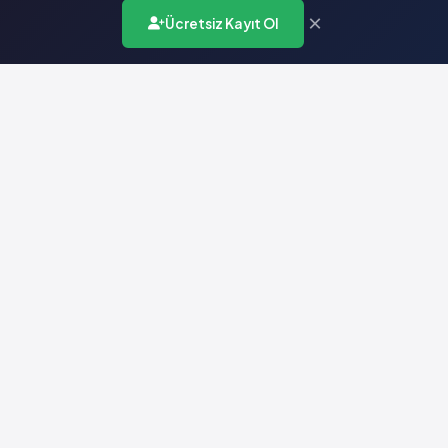
×
Ücretsiz Kayıt Ol
Türkiye'nin en kapsamlı ilaç karar destek sistemi. Sağlık
profesyonellerine güvenilir ve güncel ilaç bilgisi sunar.
Hızlı Erişim
Ana Sayfa
Hakkımızda
Yardım
İletişim