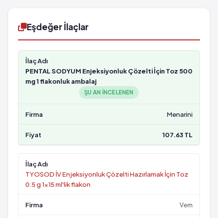
Eşdeğer İlaçlar
PENTAL SODYUM Enjeksiyonluk Çözelti İçin Toz 500
mg 1 flakonluk ambalaj
ŞU AN INCELENEN
Menarini
107.63 TL
TYOSOD İV Enjeksiyonluk Çözelti Hazırlamak İçin Toz
0.5 g 1x15 ml'lik flakon
Vem