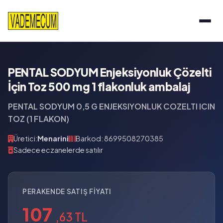
PENTAL SODYUM Enjeksiyonluk Çözelti
İçin Toz 500 mg 1 flakonluk ambalaj
PENTAL SODYUM 0,5 G ENJEKSIYONLUK COZELTI ICIN
TOZ (1 FLAKON)
Üretici:
Menarini
Barkod: 8699508270385
Sadece eczanelerde satılır
PERAKENDE SATIŞ FIYATI
107
,63 TL