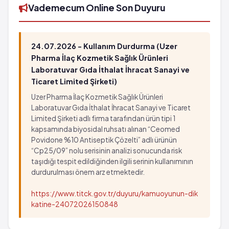
Vademecum Online Son Duyuru
24.07.2026 - Kullanım Durdurma (Uzer
Pharma İlaç Kozmetik Sağlık Ürünleri
Laboratuvar Gıda İthalat İhracat Sanayi ve
Ticaret Limited Şirketi)
Uzer Pharma İlaç Kozmetik Sağlık Ürünleri
Laboratuvar Gıda İthalat İhracat Sanayi ve Ticaret
Limited Şirketi adlı firma tarafından ürün tipi 1
kapsamında biyosidal ruhsatı alınan “Ceomed
Povidone %10 Antiseptik Çözelti” adlı ürünün
“Cp25/09” nolu serisinin analizi sonucunda risk
taşıdığı tespit edildiğinden ilgili serinin kullanımının
durdurulması önem arz etmektedir.
https://www.titck.gov.tr/duyuru/kamuoyunun-dik
katine-24072026150848