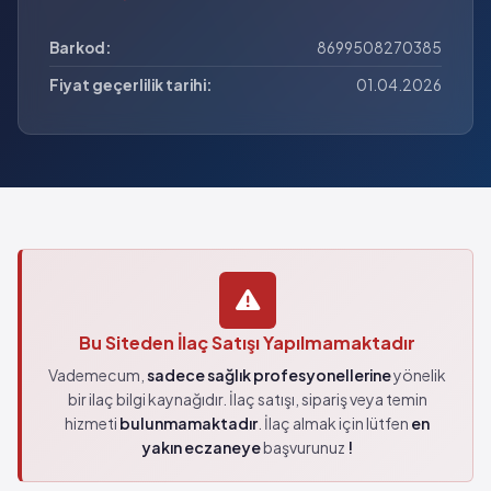
Barkod:
8699508270385
Fiyat geçerlilik tarihi:
01.04.2026
Bu Siteden İlaç Satışı Yapılmamaktadır
Vademecum,
sadece sağlık profesyonellerine
yönelik
bir ilaç bilgi kaynağıdır. İlaç satışı, sipariş veya temin
hizmeti
bulunmamaktadır
. İlaç almak için lütfen
en
yakın eczaneye
başvurunuz
!