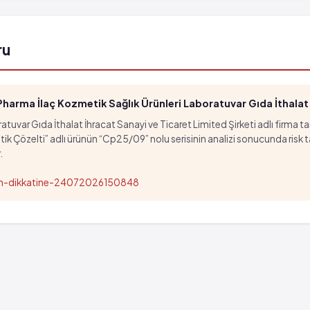
ru
arma İlaç Kozmetik Sağlık Ürünleri Laboratuvar Gıda İthalat İ
tuvar Gıda İthalat İhracat Sanayi ve Ticaret Limited Şirketi adlı firma t
özelti” adlı ürünün “Cp25/09” nolu serisinin analizi sonucunda risk taşıd
.
nun-dikkatine-24072026150848