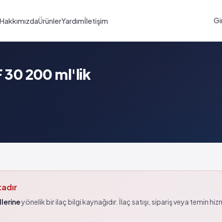
Gi
Hakkımızda
Ürünler
Yardım
İletişim
0 200 ml'lik
tadır
lerine
yönelik bir ilaç bilgi kaynağıdır. İlaç satışı, sipariş veya temin hi