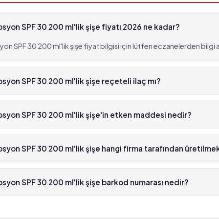
on SPF 30 200 ml'lik şişe fiyatı 2026 ne kadar?
PF 30 200 ml'lik şişe fiyat bilgisi için lütfen eczanelerden bilgi al
on SPF 30 200 ml'lik şişe reçeteli ilaç mı?
Losyon SPF 30 200 ml'lik şişe reçetesizdir.
on SPF 30 200 ml'lik şişe'in etken maddesi nedir?
 SPF 30 200 ml'lik şişe'in etken maddesi Koruma faktörleri 'dür.
on SPF 30 200 ml'lik şişe hangi firma tarafından üretilme
SPF 30 200 ml'lik şişe , Assos tarafından üretilmektedir.
on SPF 30 200 ml'lik şişe barkod numarası nedir?
 SPF 30 200 ml'lik şişe'in barkod numarası 5201431213518'tür.