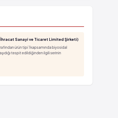
hracat Sanayi ve Ticaret Limited Şirketi)
arafından ürün tipi 1 kapsamında biyosidal
ığı tespit edildiğinden ilgili serinin