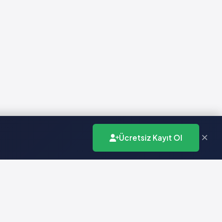
×
Ücretsiz Kayıt Ol
İletişim
info@vademecumonline.com.tr