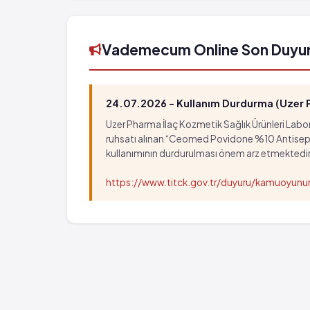
Vademecum Online Son Duyu
24.07.2026 - Kullanım Durdurma (Uzer Ph
Uzer Pharma İlaç Kozmetik Sağlık Ürünleri Labora
ruhsatı alınan “Ceomed Povidone %10 Antiseptik Ç
kullanımının durdurulması önem arz etmektedir
https://www.titck.gov.tr/duyuru/kamuoyu