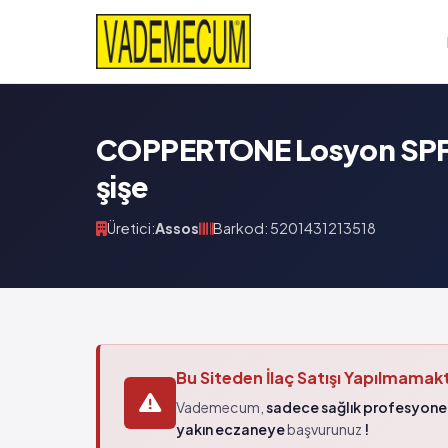
COPPERTONE Losyon SPF 3
şişe
Üretici:
Assos
Barkod: 5201431213518
Bu Siteden İlaç Satışı Yapılmamak
Vademecum,
sadece sağlık profesyonel
yakın eczaneye
başvurunuz
!