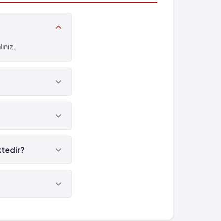
ınız.
ktedir?