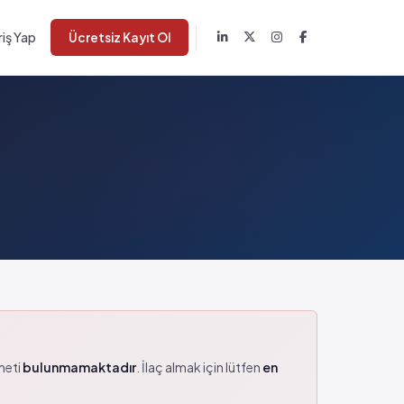
riş Yap
Ücretsiz Kayıt Ol
zmeti
bulunmamaktadır
. İlaç almak için lütfen
en