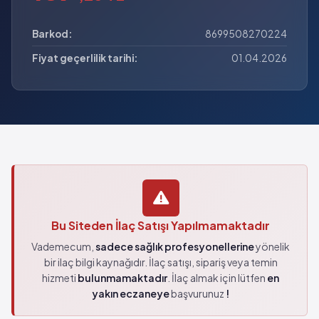
Barkod:
8699508270224
Fiyat geçerlilik tarihi:
01.04.2026
Bu Siteden İlaç Satışı Yapılmamaktadır
Vademecum,
sadece sağlık profesyonellerine
yönelik
bir ilaç bilgi kaynağıdır. İlaç satışı, sipariş veya temin
hizmeti
bulunmamaktadır
. İlaç almak için lütfen
en
yakın eczaneye
başvurunuz
!