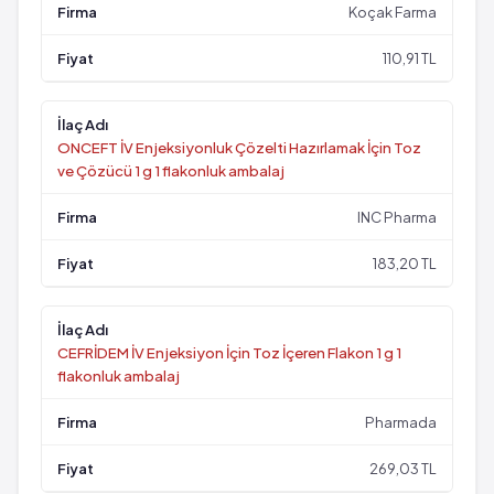
Koçak Farma
110,91 TL
ONCEFT İV Enjeksiyonluk Çözelti Hazırlamak İçin Toz
ve Çözücü 1 g 1 flakonluk ambalaj
INC Pharma
183,20 TL
CEFRİDEM İV Enjeksiyon İçin Toz İçeren Flakon 1 g 1
flakonluk ambalaj
Pharmada
269,03 TL