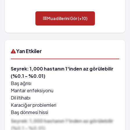
Muadillerini Gör (+10)
Yan Etkiler
Seyrek: 1,000 hastanın 1'inden az görülebilir
(%0.1 - %0.01)
Baş ağrısı
Mantar enfeksiyonu
Dil iltihabı
Karaciğer problemleri
Baş dönmesi hissi
Kan ile ilişkili rahatsızlıklar
Seyrek: 1,000 hastanın 1'inden az görülebilir
Ağızda yara oluşması
(%0.1 - %0.01)