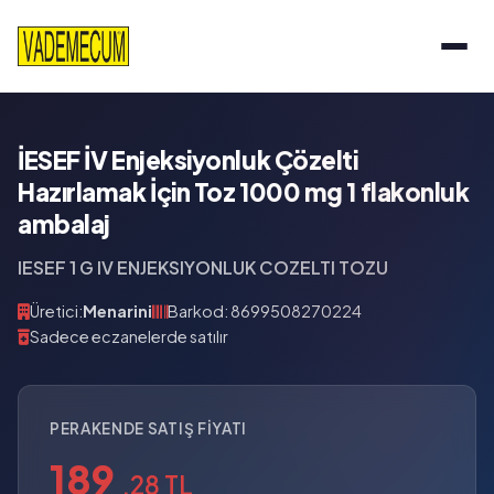
İESEF İV Enjeksiyonluk Çözelti
Hazırlamak İçin Toz 1000 mg 1 flakonluk
ambalaj
IESEF 1 G IV ENJEKSIYONLUK COZELTI TOZU
Üretici:
Menarini
Barkod: 8699508270224
Sadece eczanelerde satılır
PERAKENDE SATIŞ FIYATI
189
,28 TL