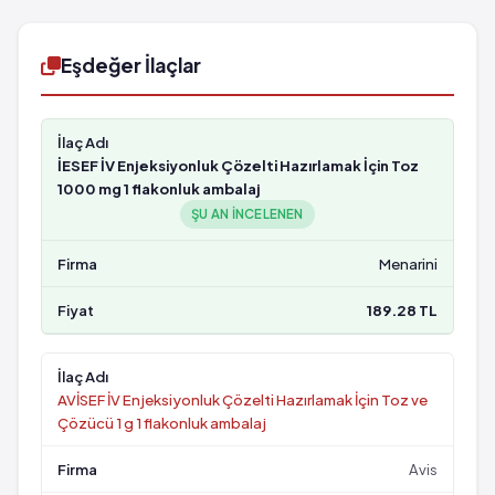
Eşdeğer İlaçlar
İESEF İV Enjeksiyonluk Çözelti Hazırlamak İçin Toz
1000 mg 1 flakonluk ambalaj
ŞU AN INCELENEN
Menarini
189.28 TL
AVİSEF İV Enjeksiyonluk Çözelti Hazırlamak İçin Toz ve
Çözücü 1 g 1 flakonluk ambalaj
Avis