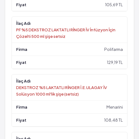
105,69 TL
PF %5 DEKSTROZ LAKTATLI RİNGER İV İnfüzyon İçin
Çözelti 500 ml şişe setsiz
Polifarma
129,19 TL
DEKSTROZ %5 LAKTATLI RİNGER İ.E.ULAGAY İV
Solüsyon 1000 ml'lik şişe (setsiz)
Menarini
108,48 TL