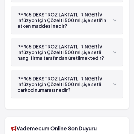
Evet, PF %5 DEKSTROZ LAKTATLI RİNGER İV
İnfüzyon İçin Çözelti 500 ml şişe setli beyaz
PF %5 DEKSTROZ LAKTATLI RİNGER İV
reçetelidir.
İnfüzyon İçin Çözelti 500 ml şişe setli'in
etken maddesi nedir?
PF %5 DEKSTROZ LAKTATLI RİNGER İV İnfüzyon
İçin Çözelti 500 ml şişe setli'in etken maddesi
PF %5 DEKSTROZ LAKTATLI RİNGER İV
Glukoz 'dür.
İnfüzyon İçin Çözelti 500 ml şişe setli
hangi firma tarafından üretilmektedir?
PF %5 DEKSTROZ LAKTATLI RİNGER İV İnfüzyon
İçin Çözelti 500 ml şişe setli , Polifarma tarafından
PF %5 DEKSTROZ LAKTATLI RİNGER İV
üretilmektedir.
İnfüzyon İçin Çözelti 500 ml şişe setli
barkod numarası nedir?
PF %5 DEKSTROZ LAKTATLI RİNGER İV İnfüzyon
İçin Çözelti 500 ml şişe setli'in barkod numarası
8699606690511'tür.
Vademecum Online Son Duyuru