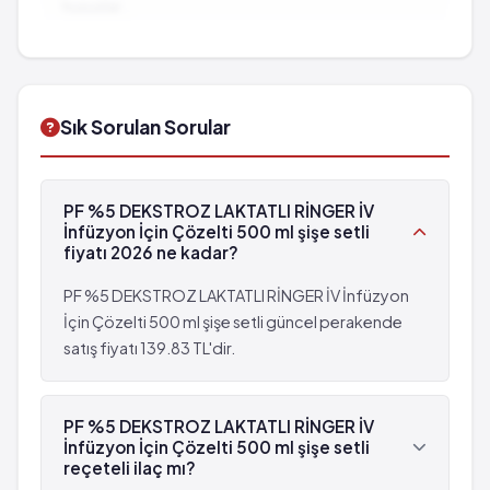
hususlar...
İlaç Etkileşimleri:
Diğer ilaçlarla birlikte
kullanımında dikkat edilmesi gereken durumlar...
Sık Sorulan Sorular
PF %5 DEKSTROZ LAKTATLI RİNGER İV
İnfüzyon İçin Çözelti 500 ml şişe setli
fiyatı 2026 ne kadar?
PF %5 DEKSTROZ LAKTATLI RİNGER İV İnfüzyon
İçin Çözelti 500 ml şişe setli güncel perakende
satış fiyatı 139.83 TL'dir.
PF %5 DEKSTROZ LAKTATLI RİNGER İV
İnfüzyon İçin Çözelti 500 ml şişe setli
reçeteli ilaç mı?