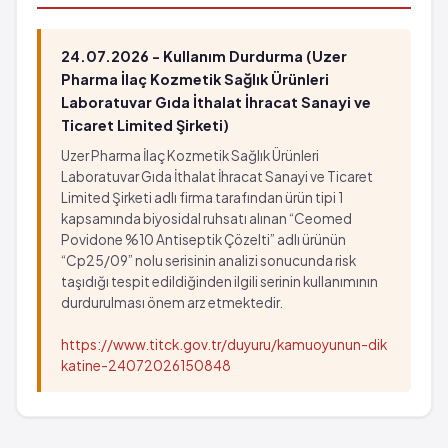
24.07.2026 - Kullanım Durdurma (Uzer
Pharma İlaç Kozmetik Sağlık Ürünleri
Laboratuvar Gıda İthalat İhracat Sanayi ve
Ticaret Limited Şirketi)
Uzer Pharma İlaç Kozmetik Sağlık Ürünleri
Laboratuvar Gıda İthalat İhracat Sanayi ve Ticaret
Limited Şirketi adlı firma tarafından ürün tipi 1
kapsamında biyosidal ruhsatı alınan “Ceomed
Povidone %10 Antiseptik Çözelti” adlı ürünün
“Cp25/09” nolu serisinin analizi sonucunda risk
taşıdığı tespit edildiğinden ilgili serinin kullanımının
durdurulması önem arz etmektedir.
https://www.titck.gov.tr/duyuru/kamuoyunun-dik
katine-24072026150848