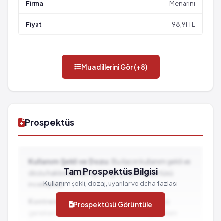
Menarini
98,91 TL
Muadillerini Gör (+8)
Prospektüs
Kullanım Şekli ve Dozu:
Bu ilacın kullanım şekli ve
Tam Prospektüs Bilgisi
dozu hakkında detaylı bilgi için prospektüsü
Kullanım şekli, dozaj, uyarılar ve daha fazlası
inceleyiniz.
Kontrendikasyonlar:
İlacın kullanılmaması
Prospektüsü Görüntüle
gereken durumlar ve dikkat edilmesi gereken