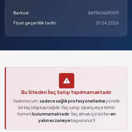
Barkod:
8699606690511
Fiyat geçerlilik tarihi:
01.04.2026
Bu Siteden İlaç Satışı Yapılmamaktadır
Vademecum,
sadece sağlık profesyonellerine
yönelik
bir ilaç bilgi kaynağıdır. İlaç satışı, sipariş veya temin
hizmeti
bulunmamaktadır
. İlaç almak için lütfen
en
yakın eczaneye
başvurunuz
!