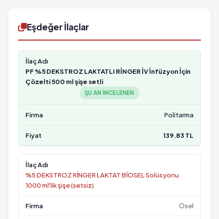
Eşdeğer İlaçlar
PF %5 DEKSTROZ LAKTATLI RİNGER İV İnfüzyon İçin
Çözelti 500 ml şişe setli
ŞU AN INCELENEN
Polifarma
139.83 TL
%5 DEKSTROZ RİNGER LAKTAT BİOSEL Solüsyonu
1000 ml'lik şişe (setsiz)
Osel