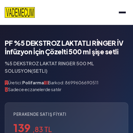
PF %5 DEKSTROZ LAKTATLI RİNGER İV
İnfüzyon İçin Çözelti 500 ml şişe setli
%5 DEKSTROZ LAKTAT RINGER 500 ML
SOLUSYON(SETLI)
Üretici:
Polifarma
Barkod: 8699606690511
Sadece eczanelerde satılır
PERAKENDE SATIŞ FIYATI
139
,83 TL