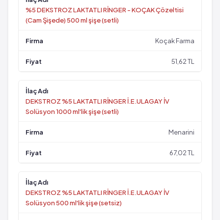
%5 DEKSTROZ LAKTATLI RİNGER - KOÇAK Çözeltisi
(Cam Şişede) 500 ml şişe (setli)
Koçak Farma
51,62 TL
DEKSTROZ %5 LAKTATLI RİNGER İ.E.ULAGAY İV
Solüsyon 1000 ml'lik şişe (setli)
Menarini
67,02 TL
DEKSTROZ %5 LAKTATLI RİNGER İ.E.ULAGAY İV
Solüsyon 500 ml'lik şişe (setsiz)