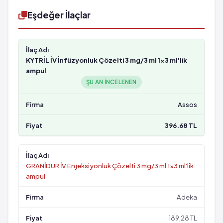
Eşdeğer İlaçlar
KYTRİL İV İnfüzyonluk Çözelti 3 mg/3 ml 1x3 ml'lik
ampul
ŞU AN INCELENEN
Assos
396.68 TL
GRANİDUR İV Enjeksiyonluk Çözelti 3 mg/3 ml 1x3 ml'lik
ampul
Adeka
189,28 TL