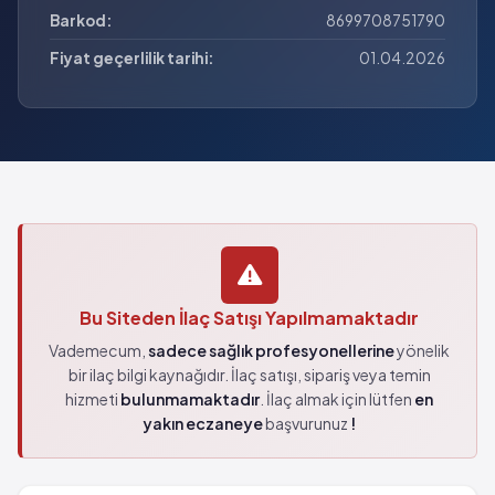
Barkod:
8699708751790
Fiyat geçerlilik tarihi:
01.04.2026
Bu Siteden İlaç Satışı Yapılmamaktadır
Vademecum,
sadece sağlık profesyonellerine
yönelik
bir ilaç bilgi kaynağıdır. İlaç satışı, sipariş veya temin
hizmeti
bulunmamaktadır
. İlaç almak için lütfen
en
yakın eczaneye
başvurunuz
!