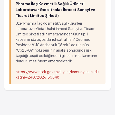
Pharma İlaç Kozmetik Sağlık Ürünleri
Laboratuvar Gıda İthalat İhracat Sanayi ve
Ticaret Limited Şirketi)
Uzer Pharma İlaç Kozmetik Sağlık Ürünleri
Laboratuvar Gıda İthalat İhracat Sanayi ve Ticaret
Limited Şirketi adlı firma tarafından ürün tipi 1
kapsamında biyosidal ruhsatı alınan “Ceomed
Povidone %10 Antiseptik Çözelti” adlı ürünün
“Cp25/09” nolu serisinin analizi sonucunda risk
taşıdığı tespit edildiğinden ilgili serinin kullanımının
durdurulması önem arz etmektedir.
https://www.titck.gov.tr/duyuru/kamuoyunun-dik
katine-24072026150848