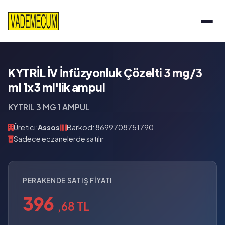
KYTRİL İV İnfüzyonluk Çözelti 3 mg/3
ml 1x3 ml'lik ampul
KYTRIL 3 MG 1 AMPUL
Üretici:
Assos
Barkod: 8699708751790
Sadece eczanelerde satılır
PERAKENDE SATIŞ FIYATI
396
,68 TL