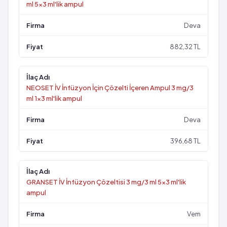
ml 5x3 ml'lik ampul
Deva
882,32 TL
NEOSET İV İnfüzyon İçin Çözelti İçeren Ampul 3 mg/3
ml 1x3 ml'lik ampul
Deva
396,68 TL
GRANSET İV İnfüzyon Çözeltisi 3 mg/3 ml 5x3 ml'lik
ampul
Vem