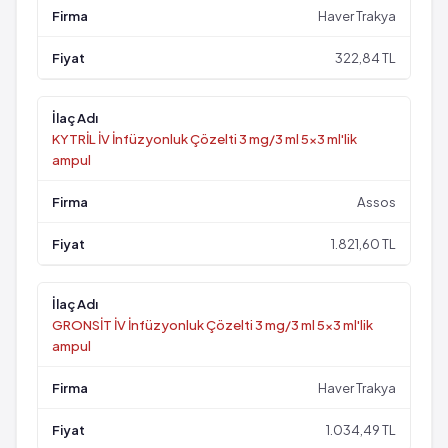
Haver Trakya
322,84 TL
KYTRİL İV İnfüzyonluk Çözelti 3 mg/3 ml 5x3 ml'lik
ampul
Assos
1.821,60 TL
GRONSİT İV İnfüzyonluk Çözelti 3 mg/3 ml 5x3 ml'lik
ampul
Haver Trakya
1.034,49 TL