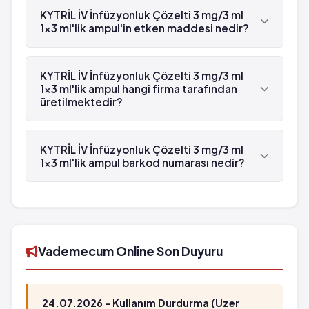
ml'lik ampul beyaz reçetelidir.
KYTRİL İV İnfüzyonluk Çözelti 3 mg/3 ml
1x3 ml'lik ampul'in etken maddesi nedir?
KYTRİL İV İnfüzyonluk Çözelti 3 mg/3 ml 1x3 ml'lik
ampul'in etken maddesi Granisetron 'dür.
KYTRİL İV İnfüzyonluk Çözelti 3 mg/3 ml
1x3 ml'lik ampul hangi firma tarafından
üretilmektedir?
KYTRİL İV İnfüzyonluk Çözelti 3 mg/3 ml 1x3 ml'lik
ampul , Assos tarafından üretilmektedir.
KYTRİL İV İnfüzyonluk Çözelti 3 mg/3 ml
1x3 ml'lik ampul barkod numarası nedir?
KYTRİL İV İnfüzyonluk Çözelti 3 mg/3 ml 1x3 ml'lik
ampul'in barkod numarası 8699708751790'tür.
Vademecum Online Son Duyuru
24.07.2026 - Kullanım Durdurma (Uzer