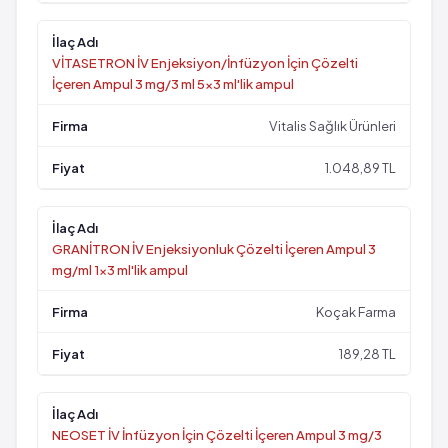
VİTASETRON İV Enjeksiyon/İnfüzyon İçin Çözelti
İçeren Ampul 3 mg/3 ml 5x3 ml'lik ampul
Vitalis Sağlık Ürünleri
1.048,89 TL
GRANİTRON İV Enjeksiyonluk Çözelti İçeren Ampul 3
mg/ml 1x3 ml'lik ampul
Koçak Farma
189,28 TL
NEOSET İV İnfüzyon İçin Çözelti İçeren Ampul 3 mg/3