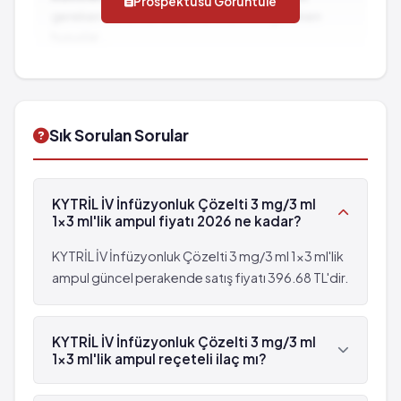
Prospektüsü Görüntüle
Uyku problemleri (uykusuzluk)
gereken durumlar ve dikkat edilmesi gereken
hususlar...
İlaç Etkileşimleri:
Diğer ilaçlarla birlikte
kullanımında dikkat edilmesi gereken durumlar...
Sık Sorulan Sorular
KYTRİL İV İnfüzyonluk Çözelti 3 mg/3 ml
1x3 ml'lik ampul fiyatı 2026 ne kadar?
KYTRİL İV İnfüzyonluk Çözelti 3 mg/3 ml 1x3 ml'lik
ampul güncel perakende satış fiyatı 396.68 TL'dir.
KYTRİL İV İnfüzyonluk Çözelti 3 mg/3 ml
1x3 ml'lik ampul reçeteli ilaç mı?
Evet, KYTRİL İV İnfüzyonluk Çözelti 3 mg/3 ml 1x3