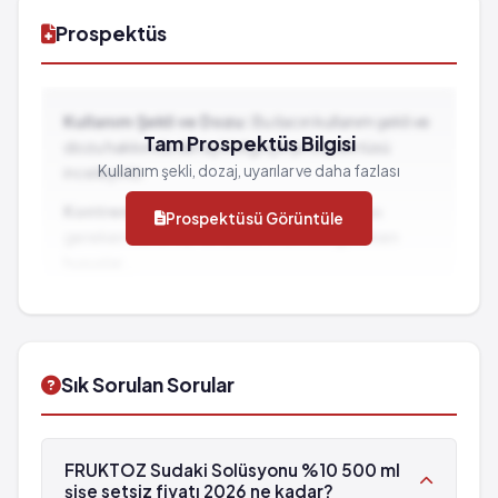
Prospektüs
Kullanım Şekli ve Dozu:
Bu ilacın kullanım şekli ve
Tam Prospektüs Bilgisi
dozu hakkında detaylı bilgi için prospektüsü
Kullanım şekli, dozaj, uyarılar ve daha fazlası
inceleyiniz.
Kontrendikasyonlar:
İlacın kullanılmaması
Prospektüsü Görüntüle
gereken durumlar ve dikkat edilmesi gereken
hususlar...
İlaç Etkileşimleri:
Diğer ilaçlarla birlikte
kullanımında dikkat edilmesi gereken durumlar...
Sık Sorulan Sorular
FRUKTOZ Sudaki Solüsyonu %10 500 ml
şişe setsiz fiyatı 2026 ne kadar?