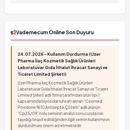
FRUKTOZ Sudaki Solüsyonu %10 500 ml şişe
setsiz'in barkod numarası 8699788690224'tür.
Vademecum Online Son Duyuru
24.07.2026 - Kullanım Durdurma (Uzer
Pharma İlaç Kozmetik Sağlık Ürünleri
Laboratuvar Gıda İthalat İhracat Sanayi ve
Ticaret Limited Şirketi)
Uzer Pharma İlaç Kozmetik Sağlık Ürünleri
Laboratuvar Gıda İthalat İhracat Sanayi ve Ticaret
Limited Şirketi adlı firma tarafından ürün tipi 1
kapsamında biyosidal ruhsatı alınan “Ceomed
Povidone %10 Antiseptik Çözelti” adlı ürünün
“Cp25/09” nolu serisinin analizi sonucunda risk
taşıdığı tespit edildiğinden ilgili serinin kullanımının
durdurulması önem arz etmektedir.