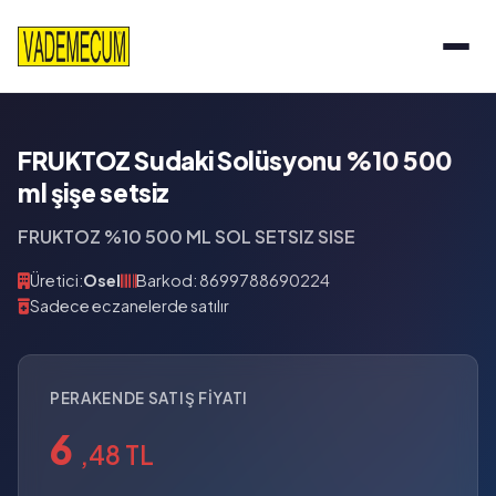
FRUKTOZ Sudaki Solüsyonu %10 500
ml şişe setsiz
FRUKTOZ %10 500 ML SOL SETSIZ SISE
Üretici:
Osel
Barkod: 8699788690224
Sadece eczanelerde satılır
PERAKENDE SATIŞ FIYATI
6
,48 TL