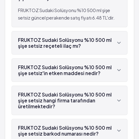
FRUKTOZ Sudaki Solüsyonu %10 500 ml şişe
setsiz güncel perakende satış fiyatı 6.48 TL'dir.
FRUKTOZ Sudaki Solüsyonu %10 500 ml
şişe setsiz reçeteli ilaç mı?
Evet, FRUKTOZ Sudaki Solüsyonu %10 500 ml
şişe setsiz beyaz reçetelidir.
FRUKTOZ Sudaki Solüsyonu %10 500 ml
şişe setsiz'in etken maddesi nedir?
FRUKTOZ Sudaki Solüsyonu %10 500 ml şişe
setsiz'in etken maddesi Fruktoz 'dür.
FRUKTOZ Sudaki Solüsyonu %10 500 ml
şişe setsiz hangi firma tarafından
üretilmektedir?
FRUKTOZ Sudaki Solüsyonu %10 500 ml şişe
setsiz , Osel tarafından üretilmektedir.
FRUKTOZ Sudaki Solüsyonu %10 500 ml
şişe setsiz barkod numarası nedir?