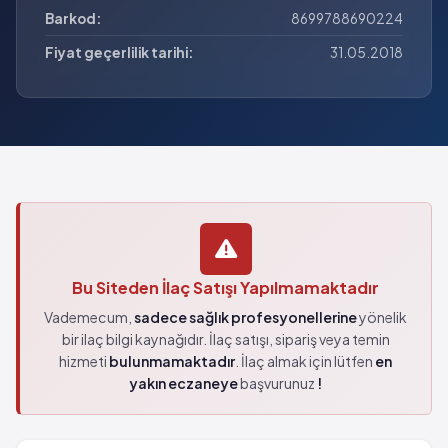
Barkod:
8699788690224
Fiyat geçerlilik tarihi:
31.05.2018
Bu Siteden İlaç Satışı Yapılmamaktadır
Vademecum,
sadece sağlık profesyonellerine
yönelik
bir ilaç bilgi kaynağıdır. İlaç satışı, sipariş veya temin
hizmeti
bulunmamaktadır
. İlaç almak için lütfen
en
yakın eczaneye
başvurunuz
!