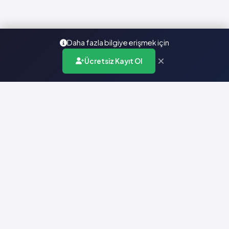
Daha fazla bilgiye erişmek için
×
Ücretsiz Kayıt Ol
Türkiye'nin en kapsamlı ilaç karar destek sistemi. Sağlık
profesyonellerine güvenilir ve güncel ilaç bilgisi sunar.
Hızlı Erişim
Ana Sayfa
Hakkımızda