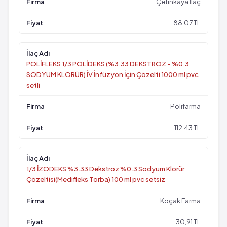
Çetinkaya İlaç
88,07 TL
POLİFLEKS 1/3 POLİDEKS (%3,33 DEKSTROZ - %0,3
SODYUM KLORÜR) İV İnfüzyon İçin Çözelti 1000 ml pvc
setli
Polifarma
112,43 TL
1/3 İZODEKS %3.33 Dekstroz %0.3 Sodyum Klorür
Çözeltisi(Medifleks Torba) 100 ml pvc setsiz
Koçak Farma
30,91 TL