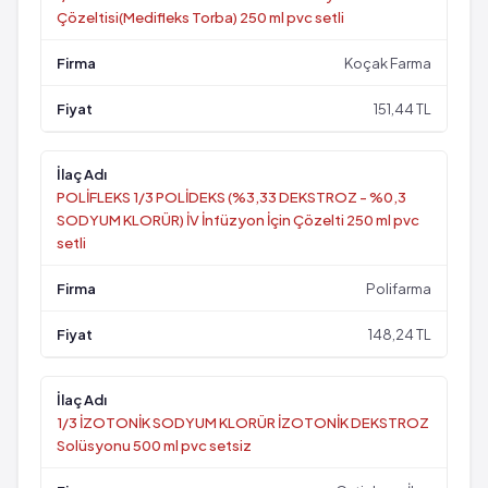
Çözeltisi(Medifleks Torba) 250 ml pvc setli
Koçak Farma
151,44 TL
POLİFLEKS 1/3 POLİDEKS (%3,33 DEKSTROZ - %0,3
SODYUM KLORÜR) İV İnfüzyon İçin Çözelti 250 ml pvc
setli
Polifarma
148,24 TL
1/3 İZOTONİK SODYUM KLORÜR İZOTONİK DEKSTROZ
Solüsyonu 500 ml pvc setsiz