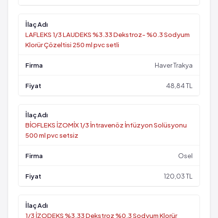
LAFLEKS 1/3 LAUDEKS %3.33 Dekstroz- %0.3 Sodyum
Klorür Çözeltisi 250 ml pvc setli
Haver Trakya
48,84 TL
BİOFLEKS İZOMİX 1/3 İntravenöz İnfüzyon Solüsyonu
500 ml pvc setsiz
Osel
120,03 TL
1/3 İZODEKS %3.33 Dekstroz %0.3 Sodyum Klorür