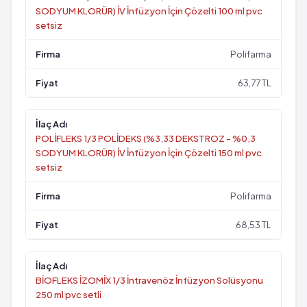
SODYUM KLORÜR) İV İnfüzyon İçin Çözelti 100 ml pvc
setsiz
Polifarma
63,77 TL
POLİFLEKS 1/3 POLİDEKS (%3,33 DEKSTROZ - %0,3
SODYUM KLORÜR) İV İnfüzyon İçin Çözelti 150 ml pvc
setsiz
Polifarma
68,53 TL
BİOFLEKS İZOMİX 1/3 İntravenöz İnfüzyon Solüsyonu
250 ml pvc setli