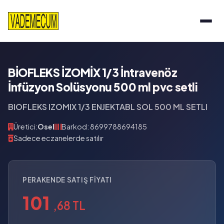
BİOFLEKS İZOMİX 1/3 İntravenöz
İnfüzyon Solüsyonu 500 ml pvc setli
BIOFLEKS IZOMIX 1/3 ENJEKTABL SOL 500 ML SETLI
Üretici:
Osel
Barkod: 8699788694185
Sadece eczanelerde satılır
PERAKENDE SATIŞ FIYATI
101
,68 TL