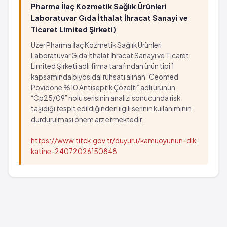
Pharma İlaç Kozmetik Sağlık Ürünleri
Laboratuvar Gıda İthalat İhracat Sanayi ve
Ticaret Limited Şirketi)
Uzer Pharma İlaç Kozmetik Sağlık Ürünleri
Laboratuvar Gıda İthalat İhracat Sanayi ve Ticaret
Limited Şirketi adlı firma tarafından ürün tipi 1
kapsamında biyosidal ruhsatı alınan “Ceomed
Povidone %10 Antiseptik Çözelti” adlı ürünün
“Cp25/09” nolu serisinin analizi sonucunda risk
taşıdığı tespit edildiğinden ilgili serinin kullanımının
durdurulması önem arz etmektedir.
https://www.titck.gov.tr/duyuru/kamuoyunun-dik
katine-24072026150848