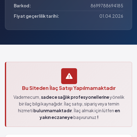
Barkod:
8699788694185
Fiyat geçerlilik tarihi:
01.04.2026
Bu Siteden İlaç Satışı Yapılmamaktadır
Vademecum,
sadece sağlık profesyonellerine
yönelik
bir ilaç bilgi kaynağıdır. İlaç satışı, sipariş veya temin
hizmeti
bulunmamaktadır
. İlaç almak için lütfen
en
yakın eczaneye
başvurunuz
!