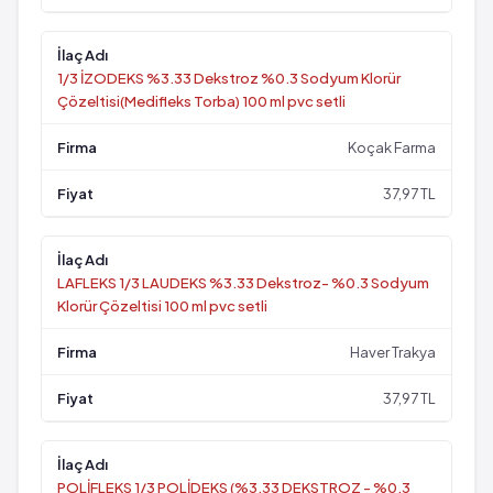
1/3 İZODEKS %3.33 Dekstroz %0.3 Sodyum Klorür
Çözeltisi(Medifleks Torba) 100 ml pvc setli
Koçak Farma
37,97 TL
LAFLEKS 1/3 LAUDEKS %3.33 Dekstroz- %0.3 Sodyum
Klorür Çözeltisi 100 ml pvc setli
Haver Trakya
37,97 TL
POLİFLEKS 1/3 POLİDEKS (%3,33 DEKSTROZ - %0,3