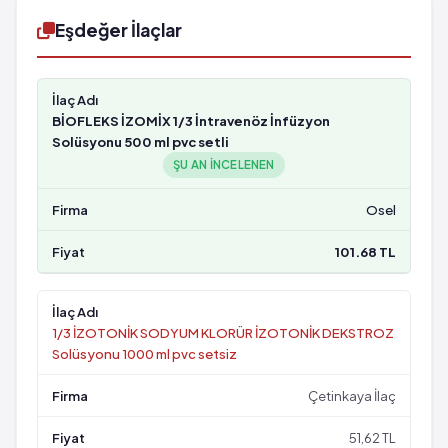
Eşdeğer İlaçlar
BİOFLEKS İZOMİX 1/3 İntravenöz İnfüzyon
Solüsyonu 500 ml pvc setli
ŞU AN INCELENEN
Osel
101.68 TL
1/3 İZOTONİK SODYUM KLORÜR İZOTONİK DEKSTROZ
Solüsyonu 1000 ml pvc setsiz
Çetinkaya İlaç
51,62 TL