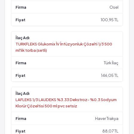
Osel
100,95 TL
TURKFLEKS Glukomix İV İnfüzyonluk Çözelti 1/3 500
ml'lik torba (setli)
Türk İlaç
146,05 TL
LAFLEKS 1/3 LAUDEKS %3.33 Dekstroz- %0.3 Sodyum
Klorür Çözeltisi 500 ml pvc setsiz
Haver Trakya
88,07 TL