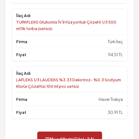
TURKFLEKS Glukomix İV İnfüzyonluk Çözelti 1/3 500
ml'lik torba (setsiz)
Türk İlaç
114,51 TL
LAFLEKS 1/3 LAUDEKS %3.33 Dekstroz- %0.3 Sodyum
Klorür Çözeltisi 100 ml pvc setsiz
Haver Trakya
30,91 TL