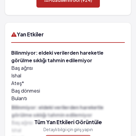
Muadillerini Gör (+24)
Yan Etkiler
Bilinmiyor: eldeki verilerden hareketle
görülme sıklığı tahmin edilemiyor
Baş ağrısı
Ishal
Ateş*
Baş dönmesi
Bulantı
Kusma
Bilinmiyor: eldeki verilerden hareketle
Halsizlik
görülme sıklığı tahmin edilemiyor
Böbrek yetmezliği
Tüm Yan Etkileri Görüntüle
Baş ağrısı
Kasılmalar
Ishal
Detaylı bilgi için giriş yapın