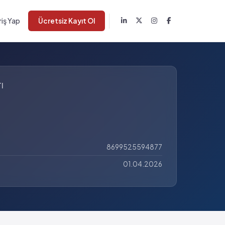
riş Yap
Ücretsiz Kayıt Ol
I
8699525594877
01.04.2026