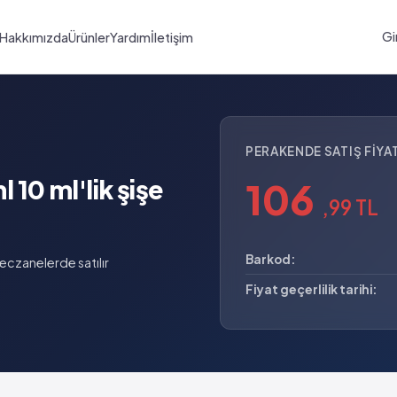
Gi
Hakkımızda
Ürünler
Yardım
İletişim
PERAKENDE SATIŞ FIYAT
10 ml'lik şişe
106
,99 TL
Barkod:
czanelerde satılır
Fiyat geçerlilik tarihi: