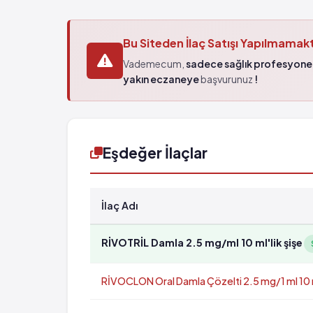
Bu Siteden İlaç Satışı Yapılmamak
Vademecum,
sadece sağlık profesyonel
yakın eczaneye
başvurunuz
!
Eşdeğer İlaçlar
İlaç Adı
RİVOTRİL Damla 2.5 mg/ml 10 ml'lik şişe
RİVOCLON Oral Damla Çözelti 2.5 mg/1 ml 10 ml