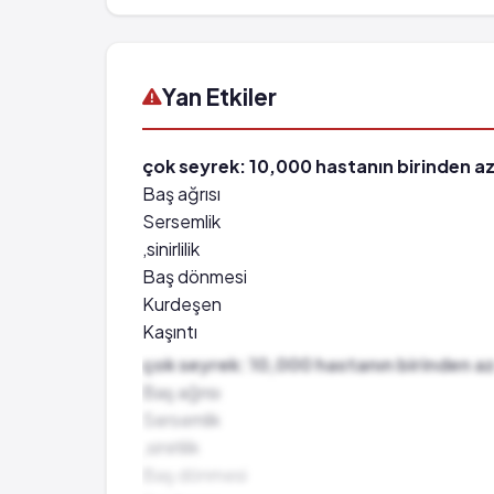
Yan Etkiler
çok seyrek: 10,000 hastanın birinden az
Baş ağrısı
Sersemlik
,sinirlilik
Baş dönmesi
Kurdeşen
Kaşıntı
Bulantı
çok seyrek: 10,000 hastanın birinden az
Deri döküntüsü
Baş ağrısı
Huzursuzluk
Sersemlik
Uyku bozuklukları
,sinirlilik
Kabuslar
Baş dönmesi