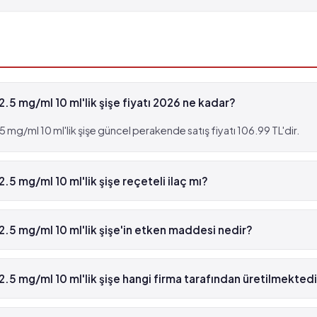
görülme sıklığı tahmin edilemiyor
.5 mg/ml 10 ml'lik şişe fiyatı 2026 ne kadar?
mg/ml 10 ml'lik şişe güncel perakende satış fiyatı 106.99 TL'dir.
5 mg/ml 10 ml'lik şişe reçeteli ilaç mı?
görülme sıklığı tahmin edilemiyor
a 2.5 mg/ml 10 ml'lik şişe yeşil reçetelidir.
.5 mg/ml 10 ml'lik şişe'in etken maddesi nedir?
 mg/ml 10 ml'lik şişe'in etken maddesi Klonazepam 'dür.
.5 mg/ml 10 ml'lik şişe hangi firma tarafından üretilmektedi
mg/ml 10 ml'lik şişe , Deva tarafından üretilmektedir.