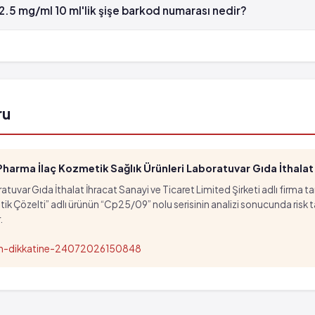
.5 mg/ml 10 ml'lik şişe barkod numarası nedir?
 mg/ml 10 ml'lik şişe'in barkod numarası 8699525594877'tür.
ru
arma İlaç Kozmetik Sağlık Ürünleri Laboratuvar Gıda İthalat İ
tuvar Gıda İthalat İhracat Sanayi ve Ticaret Limited Şirketi adlı firma t
özelti” adlı ürünün “Cp25/09” nolu serisinin analizi sonucunda risk taşıd
.
nun-dikkatine-24072026150848