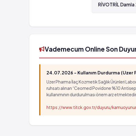
RİVOTRİL Damla 2
RİVOTRİL Damla 2.5
Vademecum Online Son Duyu
24.07.2026 - Kullanım Durdurma (Uzer Ph
Uzer Pharma İlaç Kozmetik Sağlık Ürünleri Labora
ruhsatı alınan “Ceomed Povidone %10 Antiseptik Ç
kullanımının durdurulması önem arz etmektedir
https://www.titck.gov.tr/duyuru/kamuoyu