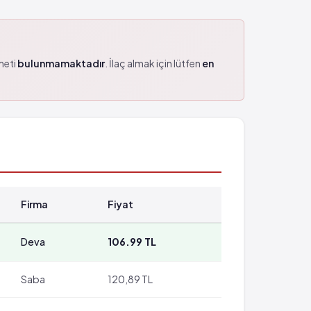
zmeti
bulunmamaktadır
. İlaç almak için lütfen
en
Firma
Fiyat
Deva
106.99 TL
Saba
120,89 TL