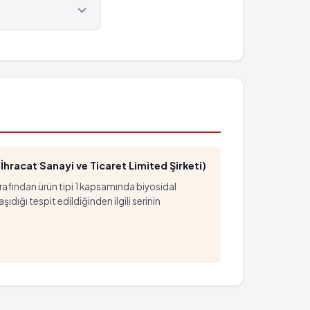
hracat Sanayi ve Ticaret Limited Şirketi)
arafından ürün tipi 1 kapsamında biyosidal
ığı tespit edildiğinden ilgili serinin