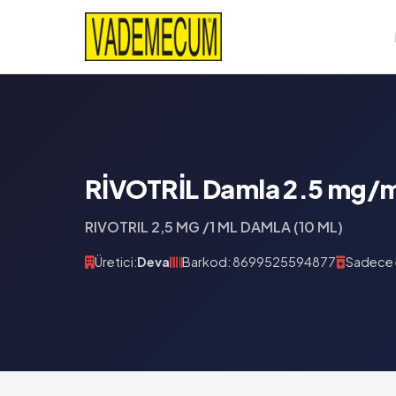
RİVOTRİL Damla 2.5 mg/ml 
RIVOTRIL 2,5 MG /1 ML DAMLA (10 ML)
Üretici:
Deva
Barkod: 8699525594877
Sadece e