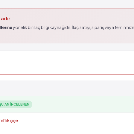
tadır
lerine
yönelik bir ilaç bilgi kaynağıdır. İlaç satışı, sipariş veya temin hi
ŞU AN INCELENEN
'lik şişe