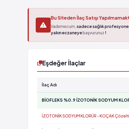
Bu Siteden İlaç Satışı Yapılmamak
Vademecum,
sadece sağlık profesyonel
yakın eczaneye
başvurunuz
!
Eşdeğer İlaçlar
İlaç Adı
BİOFLEKS %0.9 İZOTONİK SODYUM KLORÜR
İZOTONİK SODYUM KLORÜR - KOÇAK Çözeltisi (