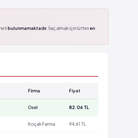
zmeti
bulunmamaktadır
. İlaç almak için lütfen
en
Firma
Fiyat
Osel
82.06 TL
Koçak Farma
94,61 TL