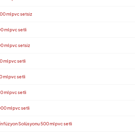
0 ml pvc setsiz
 ml pvc setli
 ml pvc setsiz
ml pvc setli
ml pvc setli
 ml pvc setli
0 ml pvc setli
üzyon Solüsyonu 500 ml pvc setli