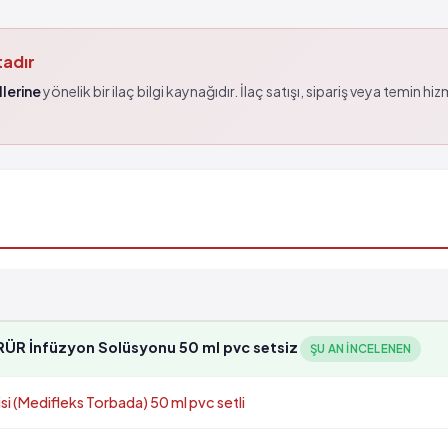
tadır
lerine
yönelik bir ilaç bilgi kaynağıdır. İlaç satışı, sipariş veya temin hi
 İnfüzyon Solüsyonu 50 ml pvc setsiz
ŞU AN INCELENEN
Medifleks Torbada) 50 ml pvc setli