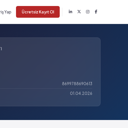
riş Yap
Ücretsiz Kayıt Ol
I
8699788690613
01.04.2026