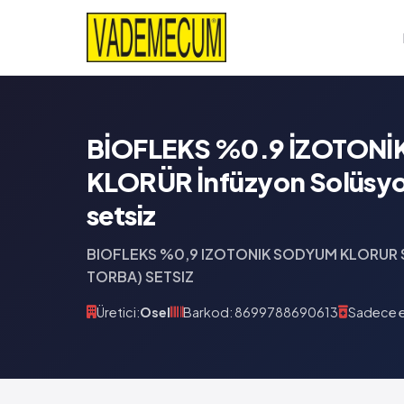
BİOFLEKS %0.9 İZOTON
KLORÜR İnfüzyon Solüsyo
setsiz
BIOFLEKS %0,9 IZOTONIK SODYUM KLORUR 
TORBA) SETSIZ
Üretici:
Osel
Barkod: 8699788690613
Sadece e