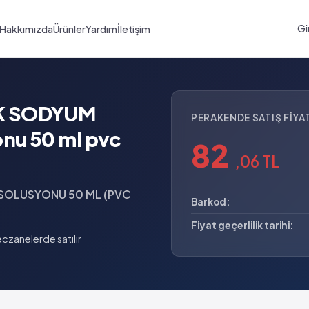
Gi
Hakkımızda
Ürünler
Yardım
İletişim
İK SODYUM
PERAKENDE SATIŞ FIYAT
nu 50 ml pvc
82
,06 TL
SOLUSYONU 50 ML (PVC
Barkod:
Fiyat geçerlilik tarihi:
czanelerde satılır