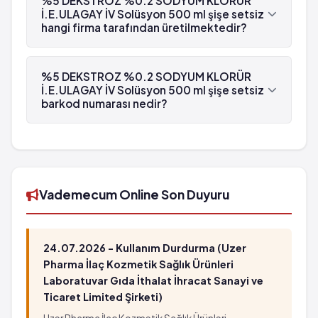
%5 DEKSTROZ %0.2 SODYUM KLORÜR
maddesi Glukoz 'dür.
İ.E.ULAGAY İV Solüsyon 500 ml şişe setsiz
hissi, midede ağrı ya da titreme/nezle benzeri
hangi firma tarafından üretilmektedir?
belirtiler olursa ilacı kullanmayı durdurunuz ve
DERHAL doktorunuza bildiriniz veya size en yakın
%5 DEKSTROZ %0.2 SODYUM KLORÜR
hastanenin acil bölümüne başvurunuz.
İ.E.ULAGAY İV Solüsyon 500 ml şişe setsiz , İ.E.
%5 DEKSTROZ %0.2 SODYUM KLORÜR
Ulagay tarafından üretilmektedir.
İ.E.ULAGAY İV Solüsyon 500 ml şişe setsiz
barkod numarası nedir?
%5 DEKSTROZ %0.2 SODYUM KLORÜR
İ.E.ULAGAY İV Solüsyon 500 ml şişe setsiz'in
barkod numarası 8699508690329'tür.
Vademecum Online Son Duyuru
24.07.2026 - Kullanım Durdurma (Uzer
Pharma İlaç Kozmetik Sağlık Ürünleri
Laboratuvar Gıda İthalat İhracat Sanayi ve
Ticaret Limited Şirketi)