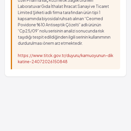
Uzer Pharma İlaç Kozmetik Sağlık Ürünleri
Laboratuvar Gıda İthalat İhracat Sanayi ve Ticaret
Limited Şirketi adlı firma tarafından ürün tipi 1
kapsamında biyosidal ruhsatı alınan “Ceomed
Povidone %10 Antiseptik Çözelti” adlı ürünün
“Cp25/09” nolu serisinin analizi sonucunda risk
taşıdığı tespit edildiğinden ilgili serinin kullanımının
durdurulması önem arz etmektedir.
https://www.titck.gov.tr/duyuru/kamuoyunun-dik
katine-24072026150848