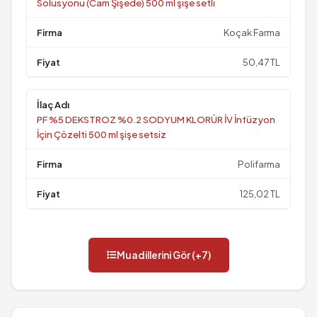
Solüsyonu (Cam Şişede) 500 ml şişe setli
Koçak Farma
50,47 TL
PF %5 DEKSTROZ %0.2 SODYUM KLORÜR İV İnfüzyon
İçin Çözelti 500 ml şişe setsiz
Polifarma
125,02 TL
Muadillerini Gör (+7)