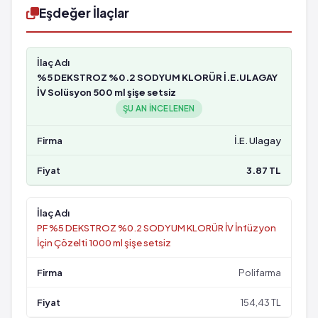
Eşdeğer İlaçlar
%5 DEKSTROZ %0.2 SODYUM KLORÜR İ.E.ULAGAY
İV Solüsyon 500 ml şişe setsiz
ŞU AN INCELENEN
İ.E. Ulagay
3.87 TL
PF %5 DEKSTROZ %0.2 SODYUM KLORÜR İV İnfüzyon
İçin Çözelti 1000 ml şişe setsiz
Polifarma
154,43 TL