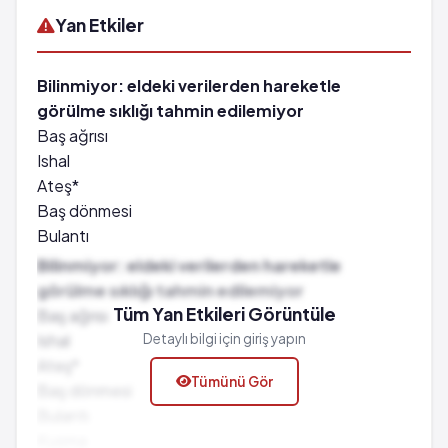
Yan Etkiler
Bilinmiyor: eldeki verilerden hareketle
görülme sıklığı tahmin edilemiyor
Baş ağrısı
Ishal
Ateş*
Baş dönmesi
Bulantı
Kusma
Bilinmiyor: eldeki verilerden hareketle
Halsizlik
görülme sıklığı tahmin edilemiyor
Böbrek yetmezliği
Tüm Yan Etkileri Görüntüle
Baş ağrısı
Kasılmalar
Ishal
Detaylı bilgi için giriş yapın
Susama hissi
Ateş*
Tümünü Gör
Kalp çarpıntısı
Baş dönmesi
Vücutta su birikimi
Bulantı
Vücut sıvılarının daha asidik olması
Kusma