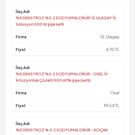
%5 DEKSTROZ %0.2 SODYUM KLORÜR İ.E.ULAGAY İV
Solüsyon 500 ml şişe setli
İ.E. Ulagay
4,70 TL
%5 DEKSTROZ %0.2 SODYUM KLORÜR - OSEL İV
İnfüzyonluk Çözelti 500 ml'lik şişe (setli)
Osel
99,54 TL
%5 DEKSTROZ % 0.2 SODYUM KLORÜR - KOÇAK