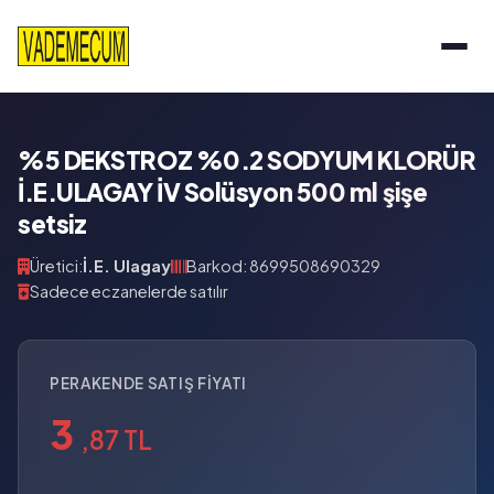
%5 DEKSTROZ %0.2 SODYUM KLORÜR
İ.E.ULAGAY İV Solüsyon 500 ml şişe
setsiz
Üretici:
İ.E. Ulagay
Barkod: 8699508690329
Sadece eczanelerde satılır
PERAKENDE SATIŞ FIYATI
3
,87 TL