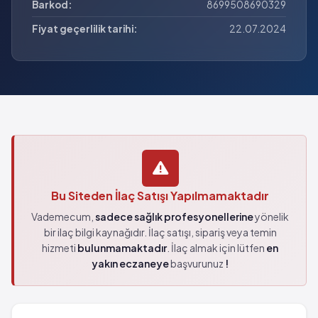
Barkod:
8699508690329
Fiyat geçerlilik tarihi:
22.07.2024
Bu Siteden İlaç Satışı Yapılmamaktadır
Vademecum,
sadece sağlık profesyonellerine
yönelik
bir ilaç bilgi kaynağıdır. İlaç satışı, sipariş veya temin
hizmeti
bulunmamaktadır
. İlaç almak için lütfen
en
yakın eczaneye
başvurunuz
!