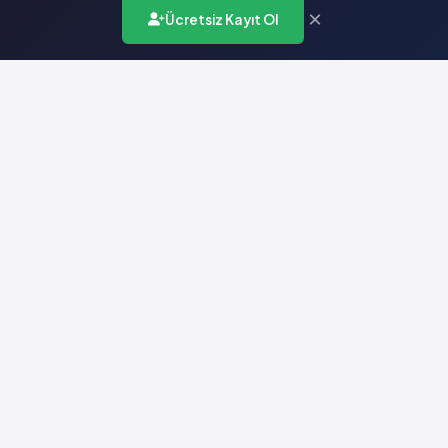
×
Ücretsiz Kayıt Ol
Türkiye'nin en kapsamlı ilaç karar destek sistemi. Sağlık
profesyonellerine güvenilir ve güncel ilaç bilgisi sunar.
Hızlı Erişim
Ana Sayfa
Hakkımızda
Yardım
İletişim