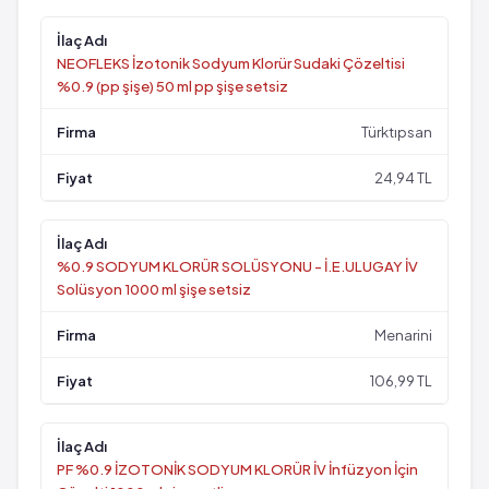
NEOFLEKS İzotonik Sodyum Klorür Sudaki Çözeltisi
%0.9 (pp şişe) 50 ml pp şişe setsiz
Türktıpsan
24,94 TL
%0.9 SODYUM KLORÜR SOLÜSYONU - İ.E.ULUGAY İV
Solüsyon 1000 ml şişe setsiz
Menarini
106,99 TL
PF %0.9 İZOTONİK SODYUM KLORÜR İV İnfüzyon İçin