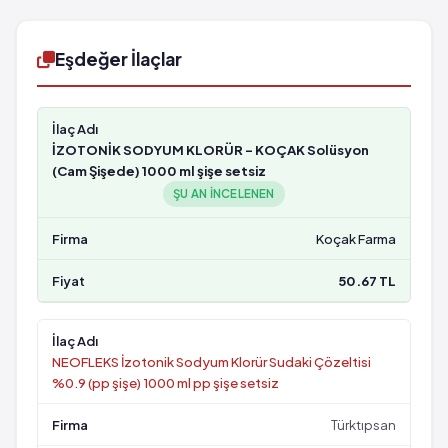
Eşdeğer İlaçlar
İZOTONİK SODYUM KLORÜR - KOÇAK Solüsyon
(Cam Şişede) 1000 ml şişe setsiz
ŞU AN INCELENEN
Koçak Farma
50.67 TL
NEOFLEKS İzotonik Sodyum Klorür Sudaki Çözeltisi
%0.9 (pp şişe) 1000 ml pp şişe setsiz
Türktıpsan