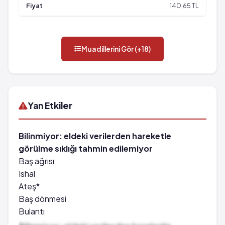
140,65 TL
Muadillerini Gör (+18)
Yan Etkiler
Bilinmiyor: eldeki verilerden hareketle
görülme sıklığı tahmin edilemiyor
Baş ağrısı
Ishal
Ateş*
Baş dönmesi
Bulantı
Kusma