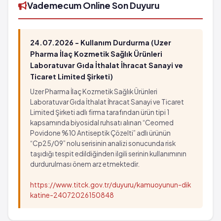
Vademecum Online Son Duyuru
24.07.2026 - Kullanım Durdurma (Uzer
Pharma İlaç Kozmetik Sağlık Ürünleri
Laboratuvar Gıda İthalat İhracat Sanayi ve
Ticaret Limited Şirketi)
Uzer Pharma İlaç Kozmetik Sağlık Ürünleri
Laboratuvar Gıda İthalat İhracat Sanayi ve Ticaret
Limited Şirketi adlı firma tarafından ürün tipi 1
kapsamında biyosidal ruhsatı alınan “Ceomed
Povidone %10 Antiseptik Çözelti” adlı ürünün
“Cp25/09” nolu serisinin analizi sonucunda risk
taşıdığı tespit edildiğinden ilgili serinin kullanımının
durdurulması önem arz etmektedir.
https://www.titck.gov.tr/duyuru/kamuoyunun-dik
katine-24072026150848