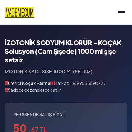
İZOTONİK SODYUM KLORÜR - KOÇAK
Solüsyon (Cam Şişede) 1000 ml şişe
setsiz
IZOTONIK NACL SISE 1000 ML(SETSIZ)
Üretici:
Koçak Farma
Barkod: 8699556690777
Sadece eczanelerde satılır
PERAKENDE SATIŞ FIYATI
50
,67 TL