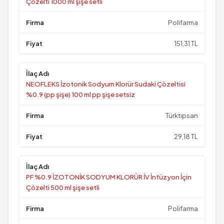
Çözelti 1000 ml şişe setli
Polifarma
151,31 TL
NEOFLEKS İzotonik Sodyum Klorür Sudaki Çözeltisi
%0.9 (pp şişe) 100 ml pp şişe setsiz
Türktıpsan
29,18 TL
PF %0.9 İZOTONİK SODYUM KLORÜR İV İnfüzyon İçin
Çözelti 500 ml şişe setli
Polifarma