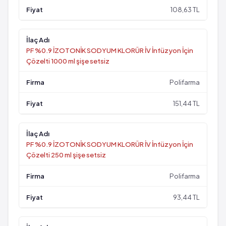
108,63 TL
PF %0.9 İZOTONİK SODYUM KLORÜR İV İnfüzyon İçin
Çözelti 1000 ml şişe setsiz
Polifarma
151,44 TL
PF %0.9 İZOTONİK SODYUM KLORÜR İV İnfüzyon İçin
Çözelti 250 ml şişe setsiz
Polifarma
93,44 TL