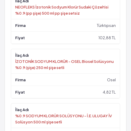
NEOFLEKS İzotonik Sodyum Klorür Sudaki Çözeltisi
%0.9 (pp şişe) 500 ml pp şişe setsiz
Türktıpsan
102,88 TL
İZOTONİK SODYUM KLORÜR - OSEL Biosel Solüsyonu
%0.9 (şişe) 250 ml şişe setli
Osel
4,82 TL
%0.9 SODYUM KLORÜR SOLÜSYONU - İ.E.ULUGAY İV
Solüsyon 500 ml şişe setli