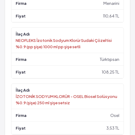
Menarini
110,64 TL
NEOFLEKS İzotonik Sodyum Klorür Sudaki Çözeltisi
%0.9 (pp şişe) 1000 ml pp şişe setli
Türktıpsan
108,25 TL
İZOTONİK SODYUM KLORÜR - OSEL Biosel Solüsyonu
%0.9 (şişe) 250 ml şişe setsiz
Osel
3,53 TL