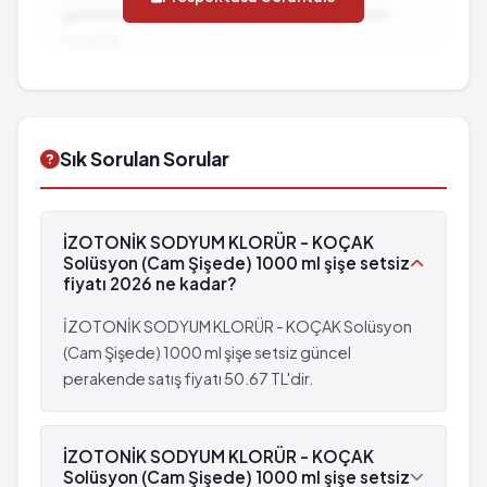
Huzursuzluk hali
gereken durumlar ve dikkat edilmesi gereken
Tükürük miktarında azalma
Aşırı uyarılabilirlik hali
hususlar...
Hipohidroz
Koma ve ölüm
İlaç Etkileşimleri:
Diğer ilaçlarla birlikte
Damarlar içinde pıhtı oluşumu
Tansiyonda yükselme
kullanımında dikkat edilmesi gereken durumlar...
Vücutta tuz birikimi
Akciğerlerde sıvı birikimi
Şişlikler
Solunum yavaşlaması
Sık Sorulan Sorular
Kaslarda seğirme ve sertleşme
Solunum durması
Uygulamanın yapıldığı yerde ağrı
Karında kramplar
Kızarıklık ya da şişlik
Tükürük miktarında azalma
İZOTONİK SODYUM KLORÜR - KOÇAK
Hipohidroz
Solüsyon (Cam Şişede) 1000 ml şişe setsiz
Damarlar içinde pıhtı oluşumu
fiyatı 2026 ne kadar?
Vücutta tuz birikimi
İZOTONİK SODYUM KLORÜR - KOÇAK Solüsyon
Şişlikler
(Cam Şişede) 1000 ml şişe setsiz güncel
Kaslarda seğirme ve sertleşme
perakende satış fiyatı 50.67 TL'dir.
Uygulamanın yapıldığı yerde ağrı
Kızarıklık ya da şişlik
İZOTONİK SODYUM KLORÜR - KOÇAK
Solüsyon (Cam Şişede) 1000 ml şişe setsiz