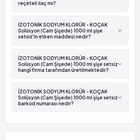
reçeteli ilaç mı?
Evet, İZOTONİK SODYUM KLORÜR - KOÇAK
Solüsyon (Cam Şişede) 1000 ml şişe setsiz beyaz
İZOTONİK SODYUM KLORÜR - KOÇAK
reçetelidir.
Solüsyon (Cam Şişede) 1000 ml şişe
setsiz'in etken maddesi nedir?
İZOTONİK SODYUM KLORÜR - KOÇAK Solüsyon
(Cam Şişede) 1000 ml şişe setsiz'in etken
İZOTONİK SODYUM KLORÜR - KOÇAK
maddesi Sodyum klorür 'dür.
Solüsyon (Cam Şişede) 1000 ml şişe setsiz
hangi firma tarafından üretilmektedir?
İZOTONİK SODYUM KLORÜR - KOÇAK Solüsyon
(Cam Şişede) 1000 ml şişe setsiz , Koçak Farma
İZOTONİK SODYUM KLORÜR - KOÇAK
tarafından üretilmektedir.
Solüsyon (Cam Şişede) 1000 ml şişe setsiz
barkod numarası nedir?
İZOTONİK SODYUM KLORÜR - KOÇAK Solüsyon
(Cam Şişede) 1000 ml şişe setsiz'in barkod
numarası 8699556690777'tür.