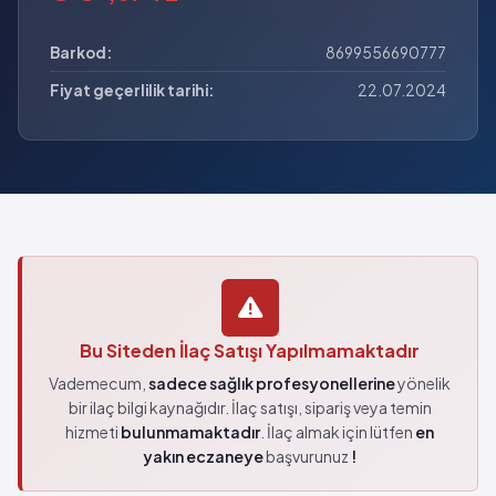
Barkod:
8699556690777
Fiyat geçerlilik tarihi:
22.07.2024
Bu Siteden İlaç Satışı Yapılmamaktadır
Vademecum,
sadece sağlık profesyonellerine
yönelik
bir ilaç bilgi kaynağıdır. İlaç satışı, sipariş veya temin
hizmeti
bulunmamaktadır
. İlaç almak için lütfen
en
yakın eczaneye
başvurunuz
!