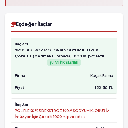
Eşdeğer İlaçlar
%5 DEKSTROZ İZOTONİK SODYUM KLORÜR
Çözeltisi (Medifleks Torbada) 1000 ml pvc setli
ŞU AN INCELENEN
Koçak Farma
152.50 TL
POLİFLEKS %5 DEKSTROZ %0.9 SODYUM KLORÜR İV
İnfüzyon İçin Çözelti 1000 ml pvc setsiz