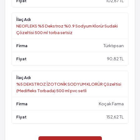
102,67 TL
NEOFLEKS %5 Dekstroz %0.9 Sodyum Klorür Sudaki
Çözeltisi 500 ml torba setsiz
Türktıpsan
90,82 TL
%5 DEKSTROZ İZOTONİK SODYUM KLORÜR Çözeltisi
(Medifleks Torbada) 500 ml pvc setli
Koçak Farma
152,62 TL