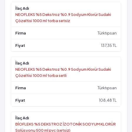
NEOFLEKS %5 Dekstroz %0.9 Sodyum Klorür Sudaki
Çözeltisi 1000 ml torba setsiz
Türktıpsan
137,35 TL
NEOFLEKS %5 Dekstroz %0.9 Sodyum Klorür Sudaki
Çözeltisi 1000 ml torba setli
Türktıpsan
108,48 TL
BİOFLEKS %5 DEKSTROZ İZOTONİK SODYUM KLORÜR
Solüsyonu 500 ml pvc (setsiz)