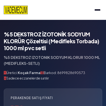
%5 DEKSTROZ İZOTONİK SODYUM
KLORÜR Çözeltisi (Medifleks Torbada)
1000 ml pvc setli
%5 DEKSTROZ IZOTONIK SODYUM KLORUR 1000 ML
(MEDIFLEKS-SETLI)
Üretici:
Koçak Farma
Barkod: 8699828690573
Sadece eczanelerde satılır
PERAKENDE SATIŞ FIYATI