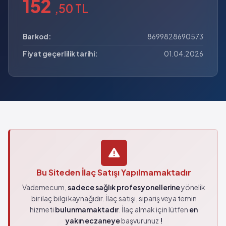
152
,50 TL
Barkod:
8699828690573
Fiyat geçerlilik tarihi:
01.04.2026
Bu Siteden İlaç Satışı Yapılmamaktadır
Vademecum,
sadece sağlık profesyonellerine
yönelik
bir ilaç bilgi kaynağıdır. İlaç satışı, sipariş veya temin
hizmeti
bulunmamaktadır
. İlaç almak için lütfen
en
yakın eczaneye
başvurunuz
!