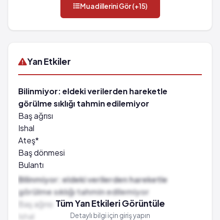
Muadillerini Gör (+15)
Yan Etkiler
Bilinmiyor: eldeki verilerden hareketle
görülme sıklığı tahmin edilemiyor
Baş ağrısı
Ishal
Ateş*
Baş dönmesi
Bulantı
Kusma
Bilinmiyor: eldeki verilerden hareketle
Halsizlik
görülme sıklığı tahmin edilemiyor
Böbrek yetmezliği
Tüm Yan Etkileri Görüntüle
Baş ağrısı
Kasılmalar
Ishal
Detaylı bilgi için giriş yapın