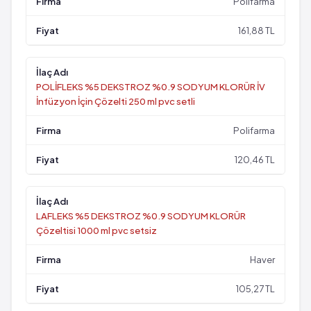
Polifarma
161,88 TL
POLİFLEKS %5 DEKSTROZ %0.9 SODYUM KLORÜR İV
İnfüzyon İçin Çözelti 250 ml pvc setli
Polifarma
120,46 TL
LAFLEKS %5 DEKSTROZ %0.9 SODYUM KLORÜR
Çözeltisi 1000 ml pvc setsiz
Haver
105,27 TL