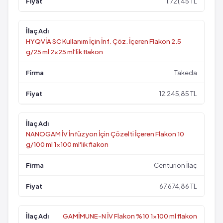
1.721,45 TL
HYQVİA SC Kullanım İçin İnf. Çöz. İçeren Flakon 2.5
g/25 ml 2x25 ml'lik flakon
Takeda
12.245,85 TL
NANOGAM İV İnfüzyon İçin Çözelti İçeren Flakon 10
g/100 ml 1x100 ml'lik flakon
Centurion İlaç
67.674,86 TL
GAMİMUNE-N İV Flakon %10 1x100 ml flakon