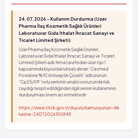
Böbrek yetmezliği
Solunum hızının artması ya da azalması
Inme
Kan değerlerinde düşme
Akciğerlere pıhtı toplanması
Kan kreatinin düzeyinde artış
24.07.2026 - Kullanım Durdurma (Uzer
Derin toplardamarların pıhtıyla tıkanması
Tat almada anormallik
Pharma İlaç Kozmetik Sağlık Ürünleri
Kırmızı kan hücrelerinin geçici olarak azalması
Böbrek iltihaplanması
Laboratuvar Gıda İthalat İhracat Sanayi ve
Böbrek fonksiyon testlerinden kreatin
Ticaret Limited Şirketi)
çok seyrek: 10,000 hastanın birinden az
değerlerinde artış
görülebilir (%0.001 - %0.01)
Uzer Pharma İlaç Kozmetik Sağlık Ürünleri
Geçici menenjit
Böbrek yetmezliği
Laboratuvar Gıda İthalat İhracat Sanayi ve Ticaret
Karaciğer fonksiyon değerlerinin geçici olarak
Limited Şirketi adlı firma tarafından ürün tipi 1
Inme
kapsamında biyosidal ruhsatı alınan “Ceomed
yükselmesi
Akciğerlere pıhtı toplanması
Povidone %10 Antiseptik Çözelti” adlı ürünün
Miyokard enfarktüsü
Derin toplardamarların pıhtıyla tıkanması
“Cp25/09” nolu serisinin analizi sonucunda risk
Seyrek: 1,000 hastanın 1'inden az görülebilir
Kırmızı kan hücrelerinin geçici olarak azalması
taşıdığı tespit edildiğinden ilgili serinin kullanımının
(%0.1 - %0.01)
Böbrek fonksiyon testlerinden kreatin
durdurulması önem arz etmektedir.
Geçici deri reaksiyonları
değerlerinde artış
https://www.titck.gov.tr/duyuru/kamuoyunun-dik
Geçici menenjit
katine-24072026150848
Karaciğer fonksiyon değerlerinin geçici olarak
yükselmesi
Miyokard enfarktüsü