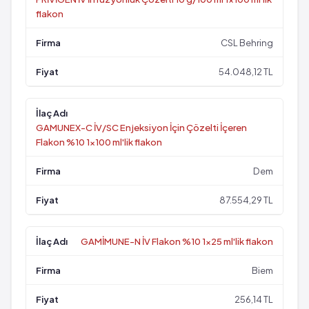
flakon
CSL Behring
54.048,12 TL
GAMUNEX-C İV/SC Enjeksiyon İçin Çözelti İçeren
Flakon %10 1x100 ml'lik flakon
Dem
87.554,29 TL
GAMİMUNE-N İV Flakon %10 1x25 ml'lik flakon
Biem
256,14 TL