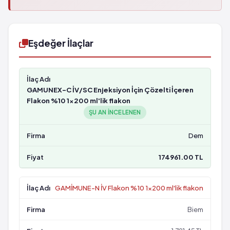
Eşdeğer İlaçlar
GAMUNEX-C İV/SC Enjeksiyon İçin Çözelti İçeren
Flakon %10 1x200 ml'lik flakon
ŞU AN INCELENEN
Dem
174961.00 TL
GAMİMUNE-N İV Flakon %10 1x200 ml'lik flakon
Biem