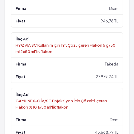
Biem
946,78 TL
HYQVİA SC Kullanım İçin İnf. Çöz. İçeren Flakon 5 g/50
ml 2x50 ml'lik flakon
Takeda
27.979,24 TL
GAMUNEX-C İV/SC Enjeksiyon İçin Çözelti İçeren
Flakon %10 1x50 ml'lik flakon
Dem
43.668,79 TL