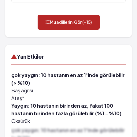
Muadillerini Gör (+15)
Yan Etkiler
çok yaygın: 10 hastanın en az 1'inde görülebilir
(> %10)
Baş ağrısı
Ateş*
Yaygın: 10 hastanın birinden az, fakat 100
hastanın birinden fazla görülebilir (%1 - %10)
Öksürük
Sırt ağrısı
çok yaygın: 10 hastanın en az 1'inde görülebilir
Ishal