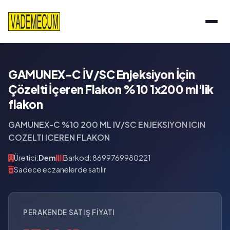
GAMUNEX-C İV/SC Enjeksiyon İçin
Çözelti İçeren Flakon %10 1x200 ml'lik
flakon
GAMUNEX-C %10 200 ML IV/SC ENJEKSIYON ICIN
COZELTI ICEREN FLAKON
Üretici:
Dem
Barkod: 8699769980221
Sadece eczanelerde satılır
PERAKENDE SATIŞ FIYATI