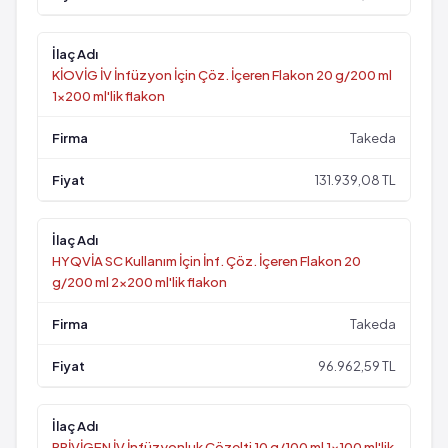
KİOVİG İV İnfüzyon İçin Çöz. İçeren Flakon 20 g/200 ml
1x200 ml'lik flakon
Takeda
131.939,08 TL
HYQVİA SC Kullanım İçin İnf. Çöz. İçeren Flakon 20
g/200 ml 2x200 ml'lik flakon
Takeda
96.962,59 TL
PRİVİGEN İV İnfüzyonluk Çözelti 10 g/100 ml 1x100 ml'lik