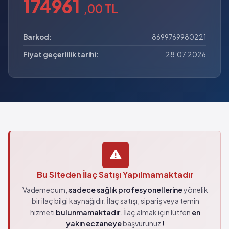
174961
,00 TL
Barkod:
8699769980221
Fiyat geçerlilik tarihi:
28.07.2026
Bu Siteden İlaç Satışı Yapılmamaktadır
Vademecum,
sadece sağlık profesyonellerine
yönelik
bir ilaç bilgi kaynağıdır. İlaç satışı, sipariş veya temin
hizmeti
bulunmamaktadır
. İlaç almak için lütfen
en
yakın eczaneye
başvurunuz
!