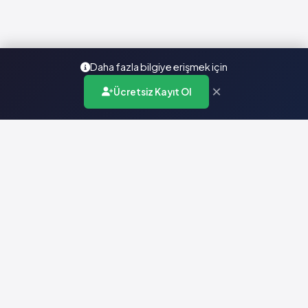
Daha fazla bilgiye erişmek için
×
Ücretsiz Kayıt Ol
Türkiye'nin en kapsamlı ilaç karar destek sistemi. Sağlık
profesyonellerine güvenilir ve güncel ilaç bilgisi sunar.
Hızlı Erişim
Ana Sayfa
Hakkımızda