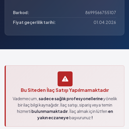
Barkod:
8699566755107
Fiyat geçerlilik tarihi:
01.04.2026
Bu Siteden İlaç Satışı Yapılmamaktadır
Vademecum,
sadece sağlık profesyonellerine
yönelik
bir ilaç bilgi kaynağıdır. İlaç satışı, sipariş veya temin
hizmeti
bulunmamaktadır
. İlaç almak için lütfen
en
yakın eczaneye
başvurunuz
!