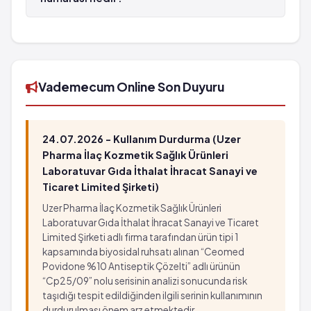
Grip benzeri belirtiler
(%0.1 - %0.01)
FLEXO İM Enjeksiyonluk Çözelti İçeren Ampul 1
Dışkıda kan görülmesi
Ateş*
g/2 ml 1x2 ml'lik ampul'in barkod numarası
Kan yapımı bozuklukları
Saç dökülmesii
8699566755107'tür.
Ciltte kanama
Karaciğer hasarı
Ağızda lezyonlar
Boğaz ağrısı
Vademecum Online Son Duyuru
Ödem oluşumu
Burun kanaması
Ciddi yorgunluk
Ürtiker
Kusmuk
Grip benzeri belirtiler
24.07.2026 - Kullanım Durdurma (Uzer
Dışkıda kan görülmesi
Pharma İlaç Kozmetik Sağlık Ürünleri
Kan yapımı bozuklukları
Laboratuvar Gıda İthalat İhracat Sanayi ve
Ticaret Limited Şirketi)
Ciltte kanama
Ağızda lezyonlar
Uzer Pharma İlaç Kozmetik Sağlık Ürünleri
Ödem oluşumu
Laboratuvar Gıda İthalat İhracat Sanayi ve Ticaret
Limited Şirketi adlı firma tarafından ürün tipi 1
Ciddi yorgunluk
kapsamında biyosidal ruhsatı alınan “Ceomed
Kusmuk
Povidone %10 Antiseptik Çözelti” adlı ürünün
“Cp25/09” nolu serisinin analizi sonucunda risk
taşıdığı tespit edildiğinden ilgili serinin kullanımının
durdurulması önem arz etmektedir.