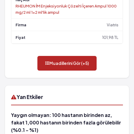
RHEUMON İM Enjeksiyonluk Çözelti İçeren Ampul 1000
mg/2 ml 1x2 ml'lik ampul
Viatris
101,98 TL
Muadillerini Gör (+5)
Yan Etkiler
Yaygın olmayan: 100 hastanın birinden az,
fakat 1,000 hastanın birinden fazla görülebilir
(%0.1 - %1)