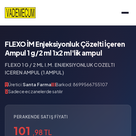
FLEXO İM Enjeksiyonluk Çözelti İçeren
Ampul 1 g/2 ml 1x2 ml'lik ampul
FLEXO 1 G / 2 ML I.M. ENJEKSIYONLUK COZELTI
ICEREN AMPUL (1 AMPUL)
Üretici:
Santa Farma
Barkod: 8699566755107
Sadece eczanelerde satılır
PERAKENDE SATIŞ FIYATI
101
,98 TL