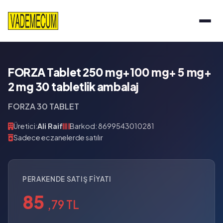
FORZA Tablet 250 mg+100 mg+ 5 mg+
2 mg 30 tabletlik ambalaj
FORZA 30 TABLET
Üretici:
Ali Raif
Barkod: 8699543010281
Sadece eczanelerde satılır
PERAKENDE SATIŞ FIYATI
85
,79 TL