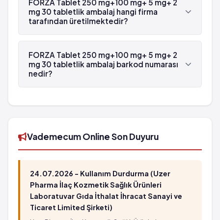
FORZA Tablet 250 mg+100 mg+ 5 mg+ 2
'dür.
mg 30 tabletlik ambalaj hangi firma
tarafından üretilmektedir?
FORZA Tablet 250 mg+100 mg+ 5 mg+ 2 mg 30
tabletlik ambalaj , Ali Raif tarafından
FORZA Tablet 250 mg+100 mg+ 5 mg+ 2
üretilmektedir.
mg 30 tabletlik ambalaj barkod numarası
nedir?
FORZA Tablet 250 mg+100 mg+ 5 mg+ 2 mg 30
tabletlik ambalaj'in barkod numarası
8699543010281'tür.
Vademecum Online Son Duyuru
24.07.2026 - Kullanım Durdurma (Uzer
Pharma İlaç Kozmetik Sağlık Ürünleri
Laboratuvar Gıda İthalat İhracat Sanayi ve
Ticaret Limited Şirketi)