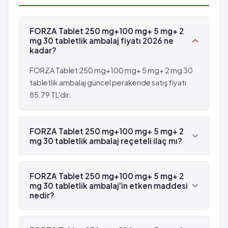
FORZA Tablet 250 mg+100 mg+ 5 mg+ 2
mg 30 tabletlik ambalaj fiyatı 2026 ne
kadar?
FORZA Tablet 250 mg+100 mg+ 5 mg+ 2 mg 30
tabletlik ambalaj güncel perakende satış fiyatı
85.79 TL'dir.
FORZA Tablet 250 mg+100 mg+ 5 mg+ 2
mg 30 tabletlik ambalaj reçeteli ilaç mı?
Evet, FORZA Tablet 250 mg+100 mg+ 5 mg+ 2
mg 30 tabletlik ambalaj beyaz reçetelidir.
FORZA Tablet 250 mg+100 mg+ 5 mg+ 2
mg 30 tabletlik ambalaj'in etken maddesi
nedir?
FORZA Tablet 250 mg+100 mg+ 5 mg+ 2 mg 30
tabletlik ambalaj'in etken maddesi Parasetamol