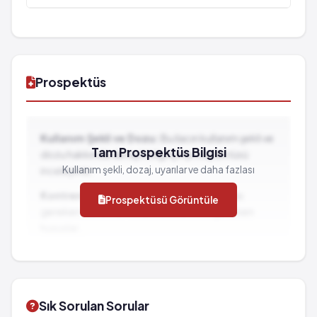
Prospektüs
Kullanım Şekli ve Dozu:
Bu ilacın kullanım şekli ve
Tam Prospektüs Bilgisi
dozu hakkında detaylı bilgi için prospektüsü
Kullanım şekli, dozaj, uyarılar ve daha fazlası
inceleyiniz.
Kontrendikasyonlar:
İlacın kullanılmaması
Prospektüsü Görüntüle
gereken durumlar ve dikkat edilmesi gereken
hususlar...
İlaç Etkileşimleri:
Diğer ilaçlarla birlikte
kullanımında dikkat edilmesi gereken durumlar...
Sık Sorulan Sorular