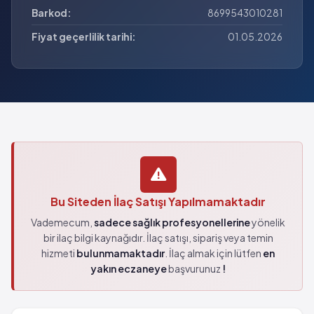
Barkod:
8699543010281
Fiyat geçerlilik tarihi:
01.05.2026
Bu Siteden İlaç Satışı Yapılmamaktadır
Vademecum,
sadece sağlık profesyonellerine
yönelik
bir ilaç bilgi kaynağıdır. İlaç satışı, sipariş veya temin
hizmeti
bulunmamaktadır
. İlaç almak için lütfen
en
yakın eczaneye
başvurunuz
!