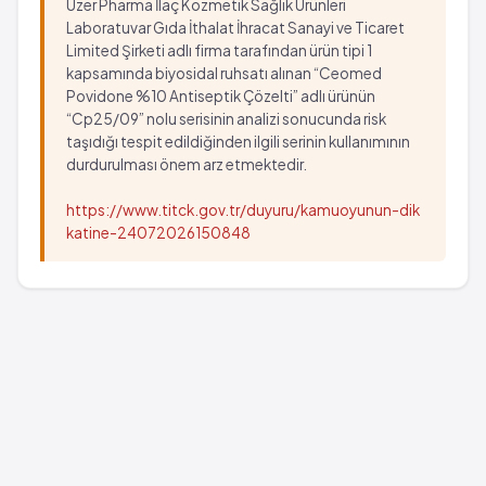
Uzer Pharma İlaç Kozmetik Sağlık Ürünleri
Laboratuvar Gıda İthalat İhracat Sanayi ve Ticaret
Limited Şirketi adlı firma tarafından ürün tipi 1
kapsamında biyosidal ruhsatı alınan “Ceomed
Povidone %10 Antiseptik Çözelti” adlı ürünün
“Cp25/09” nolu serisinin analizi sonucunda risk
taşıdığı tespit edildiğinden ilgili serinin kullanımının
durdurulması önem arz etmektedir.
https://www.titck.gov.tr/duyuru/kamuoyunun-dik
katine-24072026150848