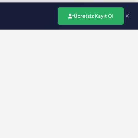
×
Ücretsiz Kayıt Ol
İletişim
info@vademecumonline.com.tr
0 (212) 231 99 90
Biruni Üniversitesi
Teknopark
Zeytinburnu / İstanbul