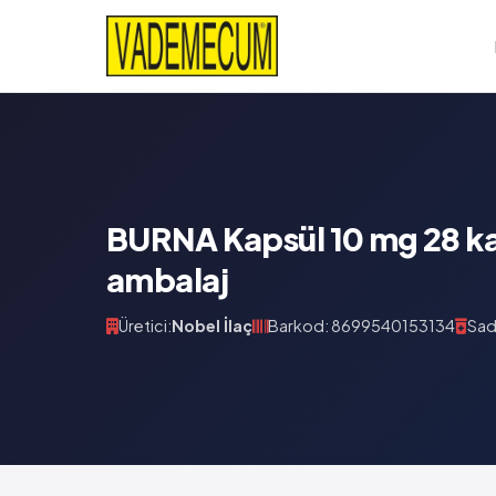
BURNA Kapsül 10 mg 28 ka
ambalaj
Üretici:
Nobel İlaç
Barkod: 8699540153134
Sad