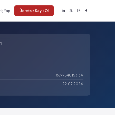
riş Yap
Ücretsiz Kayıt Ol
I
8699540153134
22.07.2024