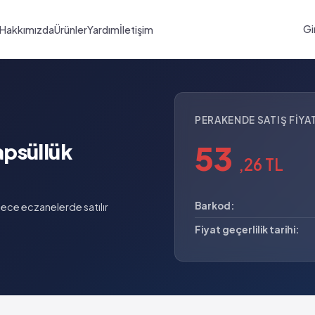
Gi
Hakkımızda
Ürünler
Yardım
İletişim
PERAKENDE SATIŞ FIYAT
53
psüllük
,26 TL
Barkod:
ece eczanelerde satılır
Fiyat geçerlilik tarihi: