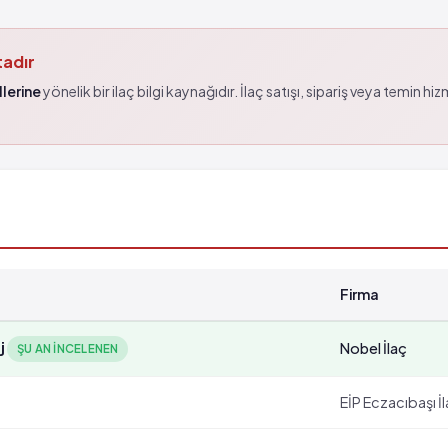
tadır
lerine
yönelik bir ilaç bilgi kaynağıdır. İlaç satışı, sipariş veya temin hi
Firma
j
Nobel İlaç
ŞU AN INCELENEN
EİP Eczacıbaşı İ