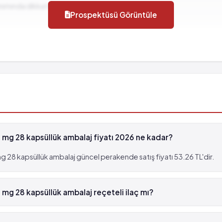
llanımında dikkat edilmesi gereken durumlar...
Prospektüsü Görüntüle
ısında azalma)
mg 28 kapsüllük ambalaj fiyatı 2026 ne kadar?
lar
ısında azalma)
 28 kapsüllük ambalaj güncel perakende satış fiyatı 53.26 TL'dir.
mg 28 kapsüllük ambalaj reçeteli ilaç mı?
 10 mg 28 kapsüllük ambalaj beyaz reçetelidir.