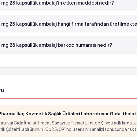
 mg 28 kapsüllük ambalaj'in etken maddesi nedir?
eme kadar uzanan alerjik hipersensitivite ve anafilaksi
lar
 28 kapsüllük ambalaj'in etken maddesi Sibutramin 'dür.
mg 28 kapsüllük ambalaj hangi firma tarafından üretilmekt
 28 kapsüllük ambalaj , Nobel İlaç tarafından üretilmektedir.
 mg 28 kapsüllük ambalaj barkod numarası nedir?
g 28 kapsüllük ambalaj'in barkod numarası 8699540153134'tür.
eme kadar uzanan alerjik hipersensitivite ve anafilaksi
ru
arma İlaç Kozmetik Sağlık Ürünleri Laboratuvar Gıda İthalat İ
tuvar Gıda İthalat İhracat Sanayi ve Ticaret Limited Şirketi adlı firma t
özelti” adlı ürünün “Cp25/09” nolu serisinin analizi sonucunda risk taşıd
.