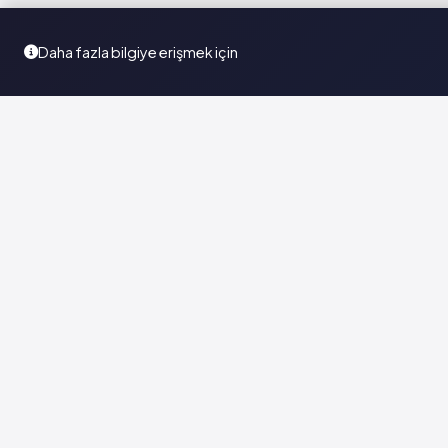
Daha fazla bilgiye erişmek için
Türkiye'nin en kapsamlı ilaç karar destek sistemi. Sağlık
profesyonellerine güvenilir ve güncel ilaç bilgisi sunar.
© 2026
Vademecum Group
. Tüm hakları saklıdır. |
Sadece 