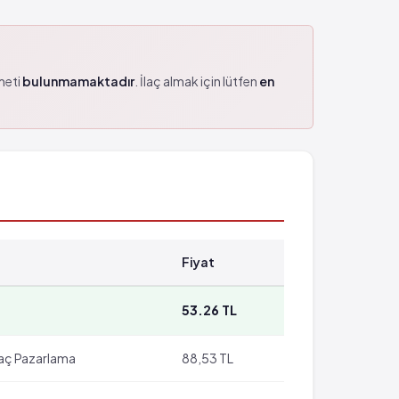
zmeti
bulunmamaktadır
. İlaç almak için lütfen
en
Fiyat
53.26 TL
laç Pazarlama
88,53 TL