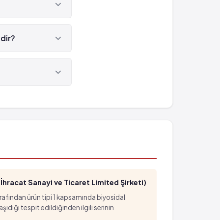
edir?
hracat Sanayi ve Ticaret Limited Şirketi)
arafından ürün tipi 1 kapsamında biyosidal
ığı tespit edildiğinden ilgili serinin