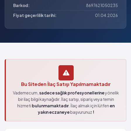
Barkod:
8697621050235
Fiyat geçerlilik tarihi:
01.04.2026
Bu Siteden İlaç Satışı Yapılmamaktadır
Vademecum,
sadece sağlık profesyonellerine
yönelik
bir ilaç bilgi kaynağıdır. İlaç satışı, sipariş veya temin
hizmeti
bulunmamaktadır
. İlaç almak için lütfen
en
yakın eczaneye
başvurunuz
!