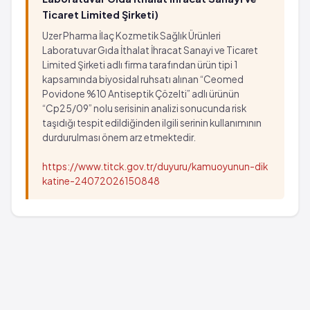
Ticaret Limited Şirketi)
Uzer Pharma İlaç Kozmetik Sağlık Ürünleri
Laboratuvar Gıda İthalat İhracat Sanayi ve Ticaret
Limited Şirketi adlı firma tarafından ürün tipi 1
kapsamında biyosidal ruhsatı alınan “Ceomed
Povidone %10 Antiseptik Çözelti” adlı ürünün
“Cp25/09” nolu serisinin analizi sonucunda risk
taşıdığı tespit edildiğinden ilgili serinin kullanımının
durdurulması önem arz etmektedir.
https://www.titck.gov.tr/duyuru/kamuoyunun-dik
katine-24072026150848