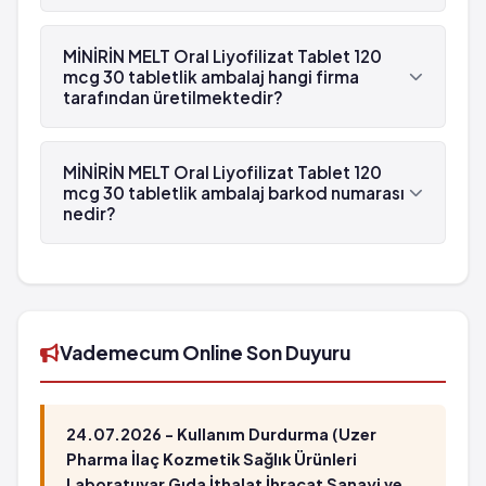
Bilinç bulanıklığı
MİNİRİN MELT Oral Liyofilizat Tablet 120 mcg 30
Aşırı sıvı alımı
tabletlik ambalaj'in etken maddesi Desmopressin
MİNİRİN MELT Oral Liyofilizat Tablet 120
Anormal şekilde kötü veya uzun süreli baş ağrısı
'dür.
mcg 30 tabletlik ambalaj hangi firma
tarafından üretilmektedir?
Mide bulantısı veya kusma belirtileri
MİNİRİN MELT Oral Liyofilizat Tablet 120 mcg 30
tabletlik ambalaj , Ferring tarafından
MİNİRİN MELT Oral Liyofilizat Tablet 120
üretilmektedir.
mcg 30 tabletlik ambalaj barkod numarası
nedir?
MİNİRİN MELT Oral Liyofilizat Tablet 120 mcg 30
tabletlik ambalaj'in barkod numarası
8697621050235'tür.
Vademecum Online Son Duyuru
24.07.2026 - Kullanım Durdurma (Uzer
Pharma İlaç Kozmetik Sağlık Ürünleri
Laboratuvar Gıda İthalat İhracat Sanayi ve