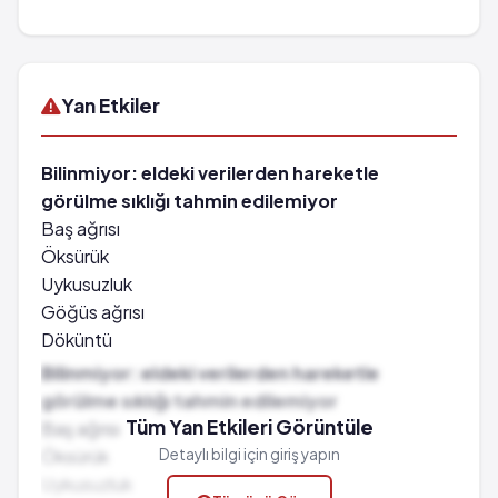
Yan Etkiler
Bilinmiyor: eldeki verilerden hareketle
görülme sıklığı tahmin edilemiyor
Baş ağrısı
Öksürük
Uykusuzluk
Göğüs ağrısı
Döküntü
Baş dönmesi
Bilinmiyor: eldeki verilerden hareketle
Bulantı
görülme sıklığı tahmin edilemiyor
Kusma
Tüm Yan Etkileri Görüntüle
Baş ağrısı
Hazımsızlık
Öksürük
Detaylı bilgi için giriş yapın
Kilo artışı
Uykusuzluk