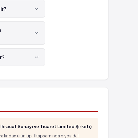
ir?
n
ktedir.
r?
0227'tür.
hracat Sanayi ve Ticaret Limited Şirketi)
arafından ürün tipi 1 kapsamında biyosidal