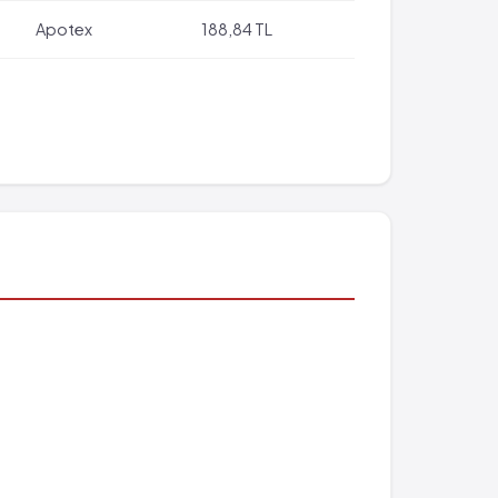
Apotex
188,84 TL