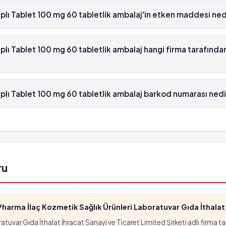
plı Tablet 100 mg 60 tabletlik ambalaj'in etken maddesi ned
ı Tablet 100 mg 60 tabletlik ambalaj'in etken maddesi Ketiapin 'dür.
r
plı Tablet 100 mg 60 tabletlik ambalaj hangi firma tarafında
bilir (%0.1 - %0.01)
ı Tablet 100 mg 60 tabletlik ambalaj , Farma-Tek tarafından üretilme
plı Tablet 100 mg 60 tabletlik ambalaj barkod numarası nedi
ı Tablet 100 mg 60 tabletlik ambalaj'in barkod numarası 869973809
i
rgenlik dönemindeki gençlerde görülür.
ru
dönemindeki gençlerde daha sık görülür.
arma İlaç Kozmetik Sağlık Ürünleri Laboratuvar Gıda İthalat İ
i
tuvar Gıda İthalat İhracat Sanayi ve Ticaret Limited Şirketi adlı firma t