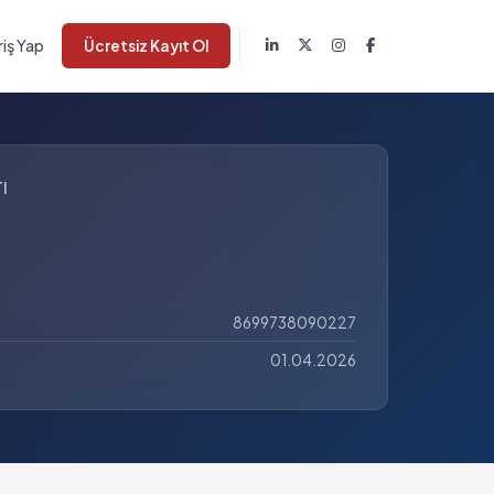
riş Yap
Ücretsiz Kayıt Ol
I
8699738090227
01.04.2026