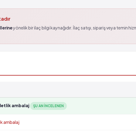
tadır
lerine
yönelik bir ilaç bilgi kaynağıdır. İlaç satışı, sipariş veya temin hi
letlik ambalaj
ŞU AN INCELENEN
ik ambalaj