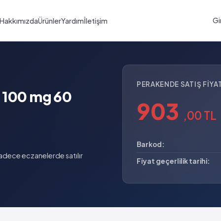
Gi
Hakkımızda
Ürünler
Yardım
İletişim
PERAKENDE SATIŞ FIYAT
t 100 mg 60
903
,00 TL
Barkod:
adece eczanelerde satılır
Fiyat geçerlilik tarihi: