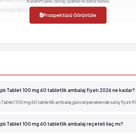
Kullanım şekli, dozaj, uyarılar ve daha fazlası
llanımında dikkat edilmesi gereken durumlar...
Prospektüsü Görüntüle
, fakat 1,000 hastanın birinden fazla görülebilir (%0.1 
plı Tablet 100 mg 60 tabletlik ambalaj fiyatı 2026 ne kadar?
ı Tablet 100 mg 60 tabletlik ambalaj güncel perakende satış fiyatı 90
r
bilir (%0.1 - %0.01)
plı Tablet 100 mg 60 tabletlik ambalaj reçeteli ilaç mı?
, fakat 1,000 hastanın birinden fazla görülebilir (%0.1 
 Kaplı Tablet 100 mg 60 tabletlik ambalaj beyaz reçetelidir.