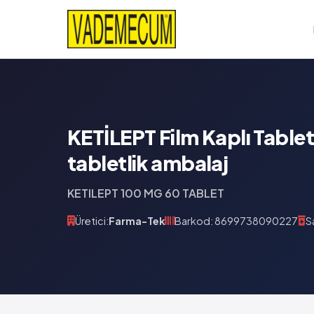
KETİLEPT Film Kaplı Table
tabletlik ambalaj
KETILEPT 100 MG 60 TABLET
Üretici:
Farma-Tek
Barkod: 8699738090227
S