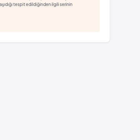
ığı tespit edildiğinden ilgili serinin
zın kas gerginliği olması
zın kas gerginliği olması