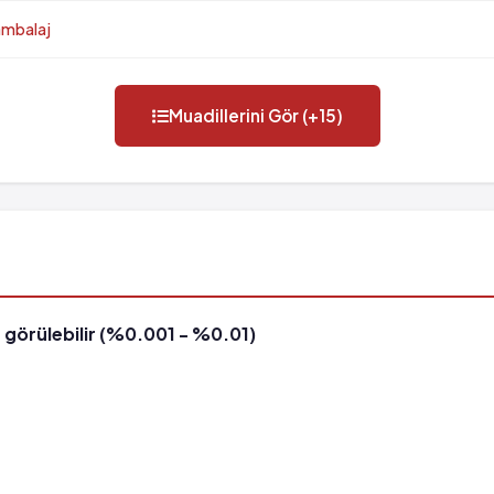
ambalaj
Muadillerini Gör (+15)
 görülebilir (%0.001 - %0.01)