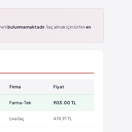
zmeti
bulunmamaktadır
. İlaç almak için lütfen
en
Firma
Fiyat
Farma-Tek
903.00 TL
Liva İlaç
474,91 TL