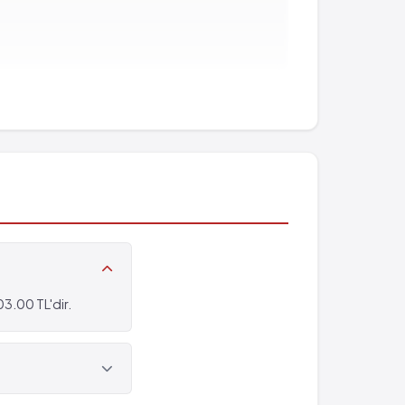
- %1)
3.00 TL'dir.
- %1)