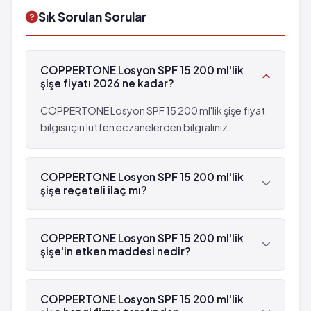
Sık Sorulan Sorular
COPPERTONE Losyon SPF 15 200 ml'lik
şişe fiyatı 2026 ne kadar?
COPPERTONE Losyon SPF 15 200 ml'lik şişe fiyat
bilgisi için lütfen eczanelerden bilgi alınız.
COPPERTONE Losyon SPF 15 200 ml'lik
şişe reçeteli ilaç mı?
Hayır, COPPERTONE Losyon SPF 15 200 ml'lik şişe
reçetesizdir.
COPPERTONE Losyon SPF 15 200 ml'lik
şişe'in etken maddesi nedir?
COPPERTONE Losyon SPF 15 200 ml'lik şişe'in
etken maddesi Koruma faktörleri 'dür.
COPPERTONE Losyon SPF 15 200 ml'lik