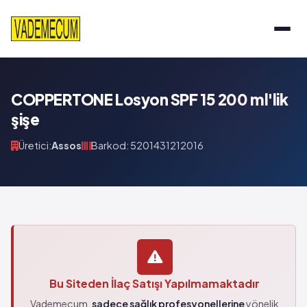
COPPERTONE Losyon SPF 15 200 ml'lik
şişe
Üretici:
Assos
Barkod: 5201431212016
Bu Siteden İlaç Satışı Yapılmamaktadır
Vademecum,
sadece sağlık profesyonellerine
yönelik