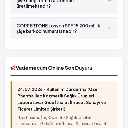
şişe hangi firma tarafından
üretilmektedir?
COPPERTONE Losyon SPF 15 200 ml'lik şişe ,
Assos tarafından üretilmektedir.
COPPERTONE Losyon SPF 15 200 ml'lik
şişe barkod numarası nedir?
COPPERTONE Losyon SPF 15 200 ml'lik şişe'in
barkod numarası 5201431212016'tür.
Vademecum Online Son Duyuru
24.07.2026 - Kullanım Durdurma (Uzer
Pharma İlaç Kozmetik Sağlık Ürünleri
Laboratuvar Gıda İthalat İhracat Sanayi ve
Ticaret Limited Şirketi)
Uzer Pharma İlaç Kozmetik Sağlık Ürünleri
Laboratuvar Gıda İthalat İhracat Sanayi ve Ticaret