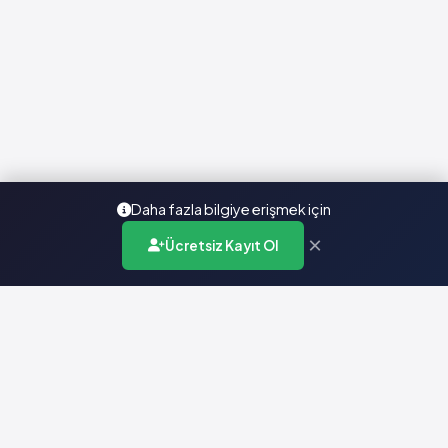
Daha fazla bilgiye erişmek için
×
Ücretsiz Kayıt Ol
Türkiye'nin en kapsamlı ilaç karar destek sistemi. Sağlık
profesyonellerine güvenilir ve güncel ilaç bilgisi sunar.