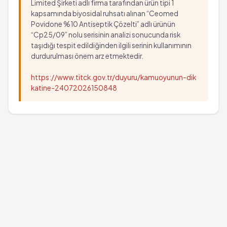
Limited Şirketi adlı firma tarafından ürün tipi 1
kapsamında biyosidal ruhsatı alınan “Ceomed
Povidone %10 Antiseptik Çözelti” adlı ürünün
“Cp25/09” nolu serisinin analizi sonucunda risk
taşıdığı tespit edildiğinden ilgili serinin kullanımının
durdurulması önem arz etmektedir.
https://www.titck.gov.tr/duyuru/kamuoyunun-dik
katine-24072026150848