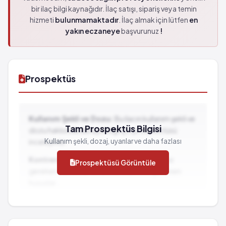
bir ilaç bilgi kaynağıdır. İlaç satışı, sipariş veya temin
hizmeti
bulunmamaktadır
. İlaç almak için lütfen
en
yakın eczaneye
başvurunuz
!
Prospektüs
Kullanım Şekli ve Dozu:
Bu ilacın kullanım şekli ve
Tam Prospektüs Bilgisi
dozu hakkında detaylı bilgi için prospektüsü
Kullanım şekli, dozaj, uyarılar ve daha fazlası
inceleyiniz.
Kontrendikasyonlar:
İlacın kullanılmaması
Prospektüsü Görüntüle
gereken durumlar ve dikkat edilmesi gereken
hususlar...
İlaç Etkileşimleri:
Diğer ilaçlarla birlikte
kullanımında dikkat edilmesi gereken durumlar...