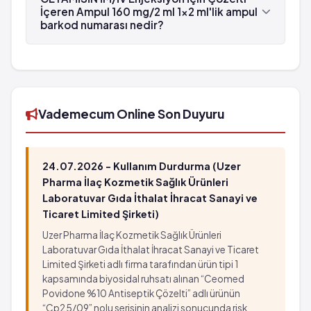
tarafından üretilmektedir.
İçeren Ampul 160 mg/2 ml 1x2 ml'lik ampul
barkod numarası nedir?
GETAMİSİN İM/İV Enjeksiyon İçin Çözelti İçeren
Ampul 160 mg/2 ml 1x2 ml'lik ampul'in barkod
numarası 8699525753977'tür.
Vademecum Online Son Duyuru
24.07.2026 - Kullanım Durdurma (Uzer
Pharma İlaç Kozmetik Sağlık Ürünleri
Laboratuvar Gıda İthalat İhracat Sanayi ve
Ticaret Limited Şirketi)
Uzer Pharma İlaç Kozmetik Sağlık Ürünleri
Laboratuvar Gıda İthalat İhracat Sanayi ve Ticaret
Limited Şirketi adlı firma tarafından ürün tipi 1
kapsamında biyosidal ruhsatı alınan “Ceomed
Povidone %10 Antiseptik Çözelti” adlı ürünün
“Cp25/09” nolu serisinin analizi sonucunda risk