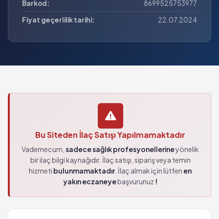
Barkod:
8699525753977
Fiyat geçerlilik tarihi:
22.07.2024
Bu Siteden İlaç Satışı Yapılmamaktadır
Vademecum,
sadece sağlık profesyonellerine
yönelik
bir ilaç bilgi kaynağıdır. İlaç satışı, sipariş veya temin
hizmeti
bulunmamaktadır
. İlaç almak için lütfen
en
yakın eczaneye
başvurunuz
!