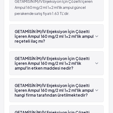
GETAMİSİN İM/İV Enjeksiyon İçin Çözelti İçeren
Karın ağrısı ve kramplar ile seyreden kanlı ishal
Ampul 160 mg/2 ml 1x2 ml'lik ampul güncel
perakende satış fiyatı 1.63 TL'dir.
GETAMİSİN İM/İV Enjeksiyon İçin Çözelti
İçeren Ampul 160 mg/2 ml 1x2 ml'lik ampul
reçeteli ilaç mı?
Evet, GETAMİSİN İM/İV Enjeksiyon İçin Çözelti
İçeren Ampul 160 mg/2 ml 1x2 ml'lik ampul beyaz
GETAMİSİN İM/İV Enjeksiyon İçin Çözelti
reçetelidir.
İçeren Ampul 160 mg/2 ml 1x2 ml'lik
ampul'in etken maddesi nedir?
GETAMİSİN İM/İV Enjeksiyon İçin Çözelti İçeren
Ampul 160 mg/2 ml 1x2 ml'lik ampul'in etken
GETAMİSİN İM/İV Enjeksiyon İçin Çözelti
maddesi Gentamisin 'dür.
İçeren Ampul 160 mg/2 ml 1x2 ml'lik ampul
hangi firma tarafından üretilmektedir?
GETAMİSİN İM/İV Enjeksiyon İçin Çözelti İçeren
Ampul 160 mg/2 ml 1x2 ml'lik ampul , Deva
GETAMİSİN İM/İV Enjeksiyon İçin Çözelti