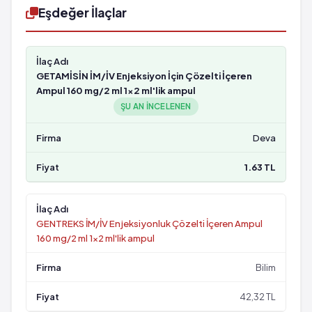
Eşdeğer İlaçlar
GETAMİSİN İM/İV Enjeksiyon İçin Çözelti İçeren
Ampul 160 mg/2 ml 1x2 ml'lik ampul
ŞU AN INCELENEN
Deva
1.63 TL
GENTREKS İM/İV Enjeksiyonluk Çözelti İçeren Ampul
160 mg/2 ml 1x2 ml'lik ampul
Bilim
42,32 TL