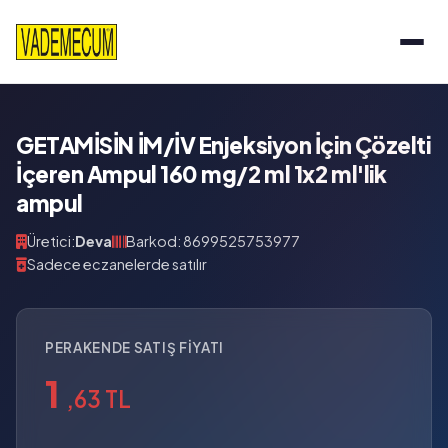
GETAMİSİN İM/İV Enjeksiyon İçin Çözelti
İçeren Ampul 160 mg/2 ml 1x2 ml'lik
ampul
Üretici:
Deva
Barkod: 8699525753977
Sadece eczanelerde satılır
PERAKENDE SATIŞ FIYATI
1
,63 TL