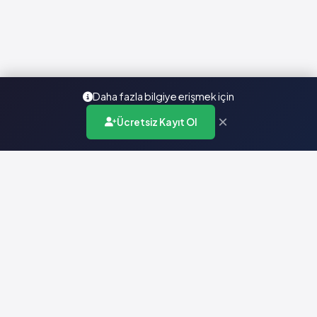
Daha fazla bilgiye erişmek için
×
Ücretsiz Kayıt Ol
Türkiye'nin en kapsamlı ilaç karar destek sistemi. Sağlık
profesyonellerine güvenilir ve güncel ilaç bilgisi sunar.
Hızlı Erişim