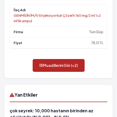
GENMİSİN İM/İV Enjeksiyonluk Çözelti 160 mg/2 ml 1x2
ml'lik ampul
Tüm Ekip
78,51 TL
Muadillerini Gör (+2)
Yan Etkiler
çok seyrek: 10,000 hastanın birinden az