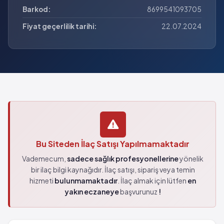
Barkod:
8699541093705
Fiyat geçerlilik tarihi:
22.07.2024
Bu Siteden İlaç Satışı Yapılmamaktadır
Vademecum,
sadece sağlık profesyonellerine
yönelik
bir ilaç bilgi kaynağıdır. İlaç satışı, sipariş veya temin
hizmeti
bulunmamaktadır
. İlaç almak için lütfen
en
yakın eczaneye
başvurunuz
!