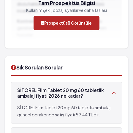
Ateş basması
Tam Prospektüs Bilgisi
Kabızlık
dozu hakkında detaylı bilgi için prospektüsü
Düşme
Uyku bozuklukları
Kullanım şekli, dozaj, uyarılar ve daha fazlası
inceleyiniz.
Düzensiz ve anormal kalp atışı
Hareket bozuklukları
Kontrendikasyonlar:
İlacın kullanılmaması
Prospektüsü Görüntüle
Karaciğer hastalığı
gereken durumlar ve dikkat edilmesi gereken
Kanama ve morarma gibi sorunlar
hususlar...
Seyrek: 1,000 hastanın 1'inden az görülebilir
İlaç Etkileşimleri:
Diğer ilaçlarla birlikte
(%0.1 - %0.01)
kullanımında dikkat edilmesi gereken durumlar...
Ateş basması
Düşme
Sık Sorulan Sorular
Düzensiz ve anormal kalp atışı
SİTOREL Film Tablet 20 mg 60 tabletlik
ambalaj fiyatı 2026 ne kadar?
SİTOREL Film Tablet 20 mg 60 tabletlik ambalaj
güncel perakende satış fiyatı 59.44 TL'dir.