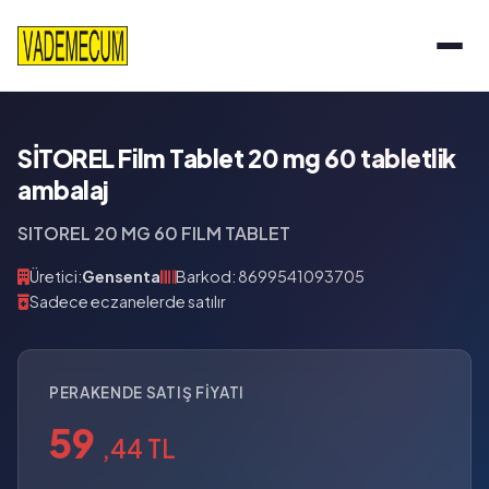
SİTOREL Film Tablet 20 mg 60 tabletlik
ambalaj
SITOREL 20 MG 60 FILM TABLET
Üretici:
Gensenta
Barkod: 8699541093705
Sadece eczanelerde satılır
PERAKENDE SATIŞ FIYATI
59
,44 TL