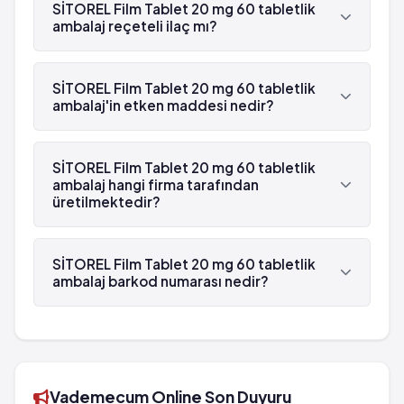
SİTOREL Film Tablet 20 mg 60 tabletlik
ambalaj reçeteli ilaç mı?
Evet, SİTOREL Film Tablet 20 mg 60 tabletlik
ambalaj beyaz reçetelidir.
SİTOREL Film Tablet 20 mg 60 tabletlik
ambalaj'in etken maddesi nedir?
SİTOREL Film Tablet 20 mg 60 tabletlik ambalaj'in
etken maddesi Trimetazidin 'dür.
SİTOREL Film Tablet 20 mg 60 tabletlik
ambalaj hangi firma tarafından
üretilmektedir?
SİTOREL Film Tablet 20 mg 60 tabletlik ambalaj ,
Gensenta tarafından üretilmektedir.
SİTOREL Film Tablet 20 mg 60 tabletlik
ambalaj barkod numarası nedir?
SİTOREL Film Tablet 20 mg 60 tabletlik ambalaj'in
barkod numarası 8699541093705'tür.
Vademecum Online Son Duyuru