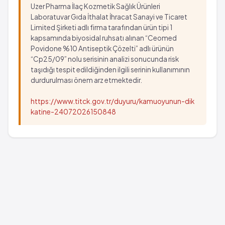
Ciltte kuruluk
Diş ağrısı
Uzer Pharma İlaç Kozmetik Sağlık Ürünleri
Sıcak basması
Kabızlık
Laboratuvar Gıda İthalat İhracat Sanayi ve Ticaret
Terleme
Limited Şirketi adlı firma tarafından ürün tipi 1
Pankreas iltihabı
kapsamında biyosidal ruhsatı alınan “Ceomed
Saç dökülmesii
Sarılık
Povidone %10 Antiseptik Çözelti” adlı ürünün
Eklemlerde şişkinlik
Kaşıntı
“Cp25/09” nolu serisinin analizi sonucunda risk
Kas güçsüzlüğü
Deri iltihabı
taşıdığı tespit edildiğinden ilgili serinin kullanımının
Sık idrara çıkma
Işığa duyarlı olma hali
durdurulması önem arz etmektedir.
Böbrek fonksiyonlarında bozukluk
Ciltte kuruluk
https://www.titck.gov.tr/duyuru/kamuoyunun-dik
Sistit
Sıcak basması
katine-24072026150848
Idrarda şeker bulunması
Terleme
Seksüel istekte azalma
Saç dökülmesii
Iktidarsızlık
Eklemlerde şişkinlik
Ödem
Kas güçsüzlüğü
Ateş*
Sık idrara çıkma
Iştah kaybı
Böbrek fonksiyonlarında bozukluk
Ürtiker
Sistit
Seyrek: 1,000 hastanın 1'inden az görülebilir
Idrarda şeker bulunması
(%0.1 - %0.01)
Seksüel istekte azalma