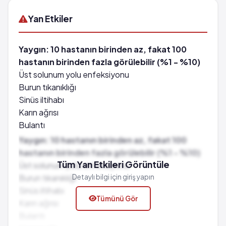
Yan Etkiler
Yaygın: 10 hastanın birinden az, fakat 100
hastanın birinden fazla görülebilir (%1 - %10)
Üst solunum yolu enfeksiyonu
Burun tıkanıklığı
Sinüs iltihabı
Karın ağrısı
Bulantı
Hazımsızlık
Yaygın: 10 hastanın birinden az, fakat 100
Kaslarda ağrı veya kramp
hastanın birinden fazla görülebilir (%1 - %10)
Uykusuzluk
Tüm Yan Etkileri Görüntüle
Üst solunum yolu enfeksiyonu
Baş ağrısı
Burun tıkanıklığı
Detaylı bilgi için giriş yapın
Baş dönmesi
Sinüs iltihabı
Tümünü Gör
Yorgunluk ve güçsüzlük
Karın ağrısı
Göğüs ağrısı
Bulantı
Potasyum seviyesinin artması