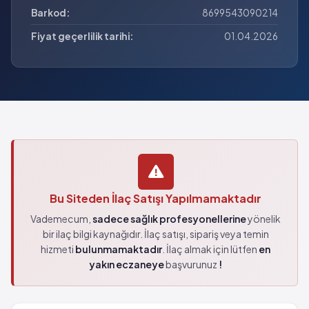
Barkod:
8699543090214
Fiyat geçerlilik tarihi:
01.04.2026
Bu Siteden İlaç Satışı Yapılmamaktadır
Vademecum,
sadece sağlık profesyonellerine
yönelik
bir ilaç bilgi kaynağıdır. İlaç satışı, sipariş veya temin
hizmeti
bulunmamaktadır
. İlaç almak için lütfen
en
yakın eczaneye
başvurunuz
!