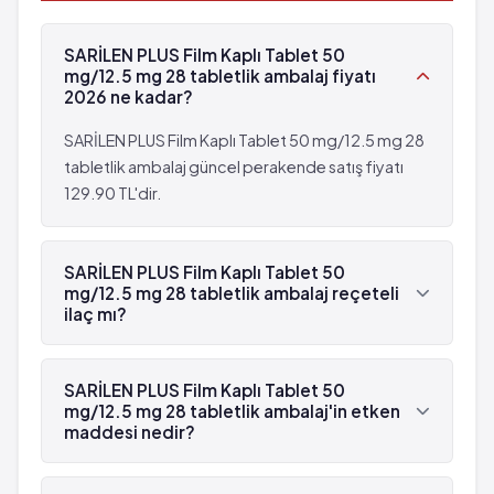
Kan elektrolit seviyelerinde anormallik
Karın ağrısı
Inirlilik
Eklem ağrısı
SARİLEN PLUS Film Kaplı Tablet 50
Panik bozukluğu
El ayaklarda şişme
mg/12.5 mg 28 tabletlik ambalaj fiyatı
Depresyon
Akyuvarlarda azalma
2026 ne kadar?
Uyku bozukluğu
Ürik asit seviyesinin artması
Bilinç karışıklığı
SARİLEN PLUS Film Kaplı Tablet 50 mg/12.5 mg 28
Gut hastalığı
Titreme
tabletlik ambalaj güncel perakende satış fiyatı
Kandaki şeker seviyesinde artma
Migren
129.90 TL'dir.
Kan elektrolit seviyelerinde anormallik
Bayılma
Inirlilik
Kol ve bacaklarda ağrı
Panik bozukluğu
SARİLEN PLUS Film Kaplı Tablet 50
Bulanık görme
Depresyon
mg/12.5 mg 28 tabletlik ambalaj reçeteli
Gözlerde yanma ve batma hissi
Uyku bozukluğu
ilaç mı?
Konjunktivit
Bilinç karışıklığı
Evet, SARİLEN PLUS Film Kaplı Tablet 50 mg/12.5
Görme fonksiyonunda kötüleşme
Titreme
mg 28 tabletlik ambalaj beyaz reçetelidir.
Kulaklarda çınlama
SARİLEN PLUS Film Kaplı Tablet 50
Migren
mg/12.5 mg 28 tabletlik ambalaj'in etken
Baş dönmesi
Bayılma
maddesi nedir?
Tansiyon düşmesi
Kol ve bacaklarda ağrı
Anormal kalp atışı
Bulanık görme
SARİLEN PLUS Film Kaplı Tablet 50 mg/12.5 mg 28