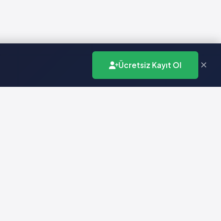
×
Ücretsiz Kayıt Ol
İletişim
info@vademecumonline.com.tr
0 (212) 231 99 90
Biruni Üniversitesi
Teknopark
Zeytinburnu / İstanbul