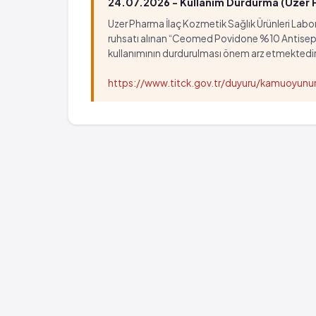
24.07.2026 - Kullanım Durdurma (Uzer Ph
Uzer Pharma İlaç Kozmetik Sağlık Ürünleri Labora
ruhsatı alınan “Ceomed Povidone %10 Antiseptik Ç
kullanımının durdurulması önem arz etmektedir
https://www.titck.gov.tr/duyuru/kamuoyu