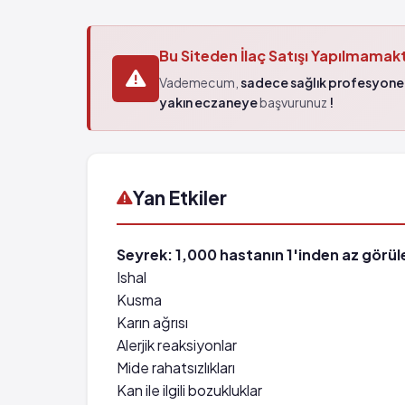
Bu Siteden İlaç Satışı Yapılmamak
Vademecum,
sadece sağlık profesyonel
yakın eczaneye
başvurunuz
!
Yan Etkiler
Seyrek: 1,000 hastanın 1'inden az görüle
Ishal
Kusma
Karın ağrısı
Alerjik reaksiyonlar
Mide rahatsızlıkları
Kan ile ilgili bozukluklar