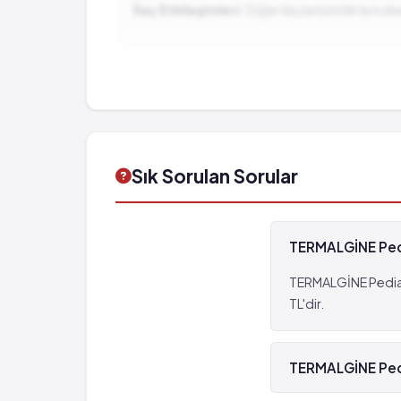
İlaç Etkileşimleri:
Diğer ilaçlarla birlikte ku
Yaygın: 10 hastanın birinden az, fakat 1
Uygulama yerinde ağrı
Sık Sorulan Sorular
TERMALGİNE Pedia
TERMALGİNE Pediatr
TL'dir.
TERMALGİNE Pedia