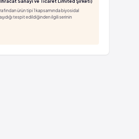
hracat Sanayi ve Ticaret Limited Şirketi)
arafından ürün tipi 1 kapsamında biyosidal
ığı tespit edildiğinden ilgili serinin