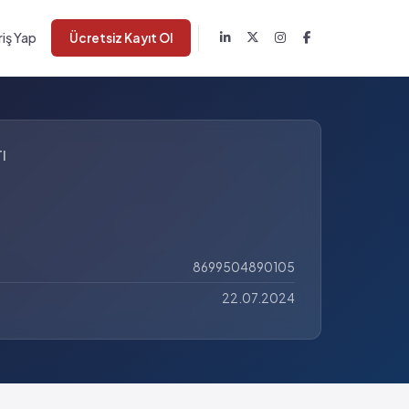
riş Yap
Ücretsiz Kayıt Ol
I
8699504890105
22.07.2024