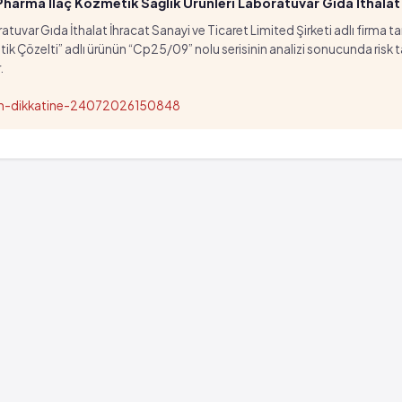
arma İlaç Kozmetik Sağlık Ürünleri Laboratuvar Gıda İthalat İ
tuvar Gıda İthalat İhracat Sanayi ve Ticaret Limited Şirketi adlı firma t
özelti” adlı ürünün “Cp25/09” nolu serisinin analizi sonucunda risk taşıd
.
nun-dikkatine-24072026150848