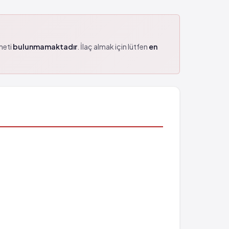
zmeti
bulunmamaktadır
. İlaç almak için lütfen
en