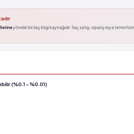
tadır
lerine
yönelik bir ilaç bilgi kaynağıdır. İlaç satışı, sipariş veya temin hi
bilir (%0.1 - %0.01)