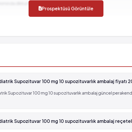
llanımında dikkat edilmesi gereken durumlar...
00 hastanın birinden fazla görülebilir (%1 - %10)
Prospektüsü Görüntüle
trik Supozituvar 100 mg 10 supozituvarlık ambalaj fiyatı 
ik Supozituvar 100 mg 10 supozituvarlık ambalaj güncel perakende 
trik Supozituvar 100 mg 10 supozituvarlık ambalaj reçeteli