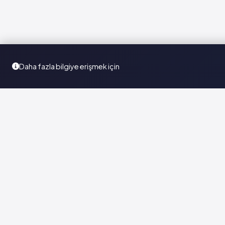
Daha fazla bilgiye erişmek için
Türkiye'nin en kapsamlı ilaç karar destek sistemi. Sağlık
profesyonellerine güvenilir ve güncel ilaç bilgisi sunar.