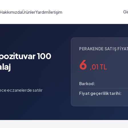
Gi
Hakkımızda
Ürünler
Yardım
İletişim
PERAKENDE SATIŞ FIYAT
pozituvar 100
6
laj
,01 TL
Barkod:
ce eczanelerde satılır
Fiyat geçerlilik tarihi: