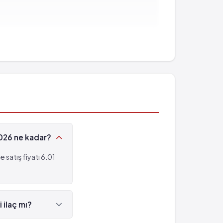
2026 ne kadar?
satış fiyatı 6.01
 ilaç mı?