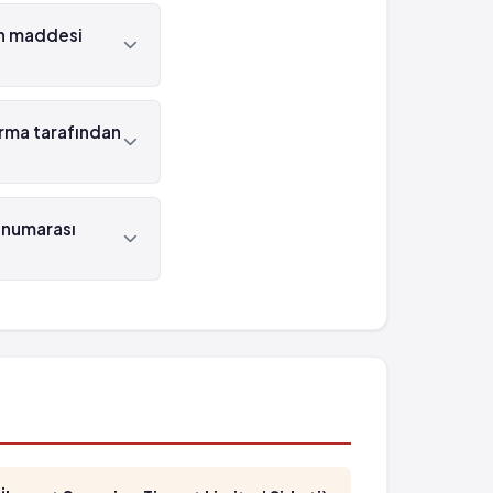
lidir.
en maddesi
 Parasetamol 'dür.
irma tarafından
dan üretilmektedir.
 numarası
sı