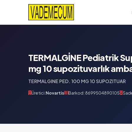
TERMALGİNE Pediatrik Su
mg 10 supozituvarlık amba
TERMALGINE PED. 100 MG 10 SUPOZITUAR
Üretici:
Novartis
Barkod: 8699504890105
Sade