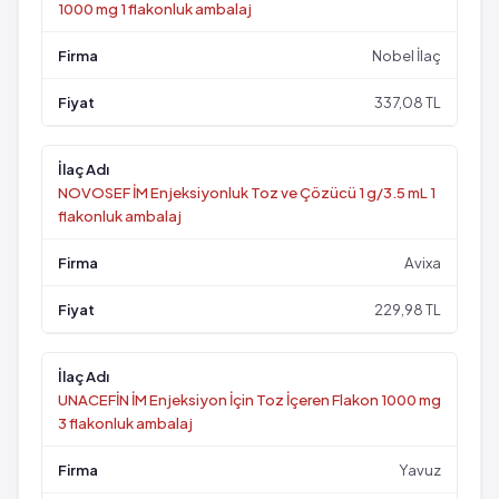
1000 mg 1 flakonluk ambalaj
Nobel İlaç
337,08 TL
NOVOSEF İM Enjeksiyonluk Toz ve Çözücü 1 g/3.5 mL 1
flakonluk ambalaj
Avixa
229,98 TL
UNACEFİN İM Enjeksiyon İçin Toz İçeren Flakon 1000 mg
3 flakonluk ambalaj
Yavuz