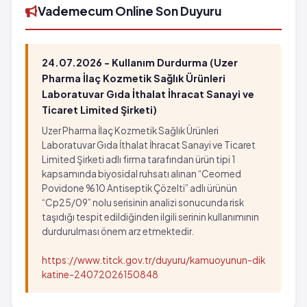
Vademecum Online Son Duyuru
24.07.2026 - Kullanım Durdurma (Uzer
Pharma İlaç Kozmetik Sağlık Ürünleri
Laboratuvar Gıda İthalat İhracat Sanayi ve
Ticaret Limited Şirketi)
Uzer Pharma İlaç Kozmetik Sağlık Ürünleri
Laboratuvar Gıda İthalat İhracat Sanayi ve Ticaret
Limited Şirketi adlı firma tarafından ürün tipi 1
kapsamında biyosidal ruhsatı alınan “Ceomed
Povidone %10 Antiseptik Çözelti” adlı ürünün
“Cp25/09” nolu serisinin analizi sonucunda risk
taşıdığı tespit edildiğinden ilgili serinin kullanımının
durdurulması önem arz etmektedir.
https://www.titck.gov.tr/duyuru/kamuoyunun-dik
katine-24072026150848