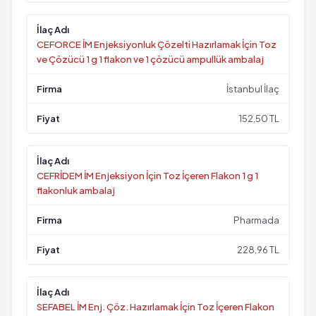
CEFORCE İM Enjeksiyonluk Çözelti Hazırlamak İçin Toz
ve Çözücü 1 g 1 flakon ve 1 çözücü ampullük ambalaj
İstanbul İlaç
152,50 TL
CEFRİDEM İM Enjeksiyon İçin Toz İçeren Flakon 1 g 1
flakonluk ambalaj
Pharmada
228,96 TL
SEFABEL İM Enj. Çöz. Hazırlamak İçin Toz İçeren Flakon