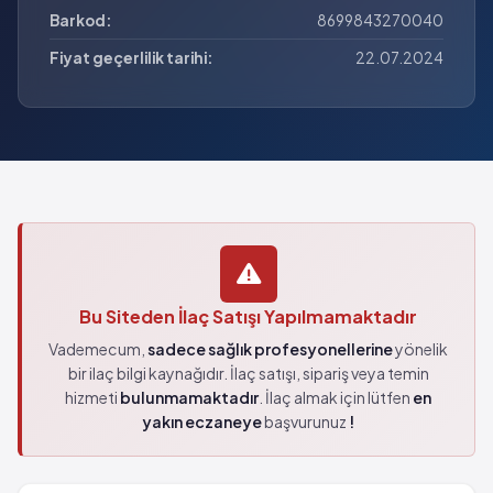
Barkod:
8699843270040
Fiyat geçerlilik tarihi:
22.07.2024
Bu Siteden İlaç Satışı Yapılmamaktadır
Vademecum,
sadece sağlık profesyonellerine
yönelik
bir ilaç bilgi kaynağıdır. İlaç satışı, sipariş veya temin
hizmeti
bulunmamaktadır
. İlaç almak için lütfen
en
yakın eczaneye
başvurunuz
!