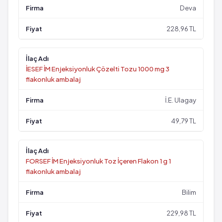
Deva
228,96 TL
İESEF İM Enjeksiyonluk Çözelti Tozu 1000 mg 3
flakonluk ambalaj
İ.E. Ulagay
49,79 TL
FORSEF İM Enjeksiyonluk Toz İçeren Flakon 1 g 1
flakonluk ambalaj
Bilim
229,98 TL