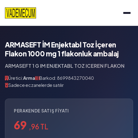
ARMASEFT İM Enjektabl Toz İçeren
Flakon 1000 mg 1 flakonluk ambalaj
ARMASEFT 1 G IM ENJEKTABL TOZ ICEREN FLAKON
Üretici:
Arma
Barkod: 8699843270040
Sadece eczanelerde satılır
PERAKENDE SATIŞ FIYATI
69
,96 TL