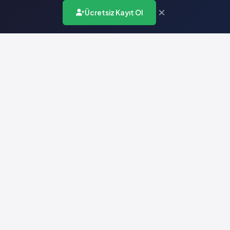
×
Ücretsiz Kayıt Ol
Türkiye'nin en kapsamlı ilaç karar destek sistemi. Sağlık
profesyonellerine güvenilir ve güncel ilaç bilgisi sunar.
Hızlı Erişim
Ana Sayfa
Hakkımızda
Yardım
İletişim