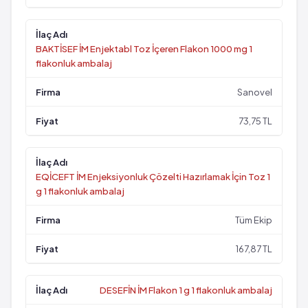
BAKTİSEF İM Enjektabl Toz İçeren Flakon 1000 mg 1
flakonluk ambalaj
Sanovel
73,75 TL
EQİCEFT İM Enjeksiyonluk Çözelti Hazırlamak İçin Toz 1
g 1 flakonluk ambalaj
Tüm Ekip
167,87 TL
DESEFİN İM Flakon 1 g 1 flakonluk ambalaj