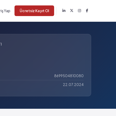
riş Yap
Ücretsiz Kayıt Ol
I
8699504810080
22.07.2024