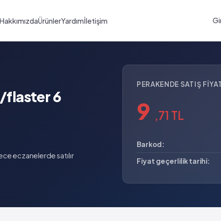
Gi
Hakkımızda
Ürünler
Yardım
İletişim
PERAKENDE SATIŞ FIYAT
flaster 6
9
,71 TL
Barkod:
ce eczanelerde satılır
Fiyat geçerlilik tarihi: