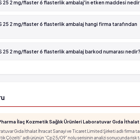
5 2 mg/flaster 6 flasterlik ambalaj'in etken maddesi nedi
 mg/flaster 6 flasterlik ambalaj'in etken maddesi Estradiol 'dür.
 2 mg/flaster 6 flasterlik ambalaj hangi firma tarafından
 mg/flaster 6 flasterlik ambalaj , Novartis tarafından üretilmekted
5 2 mg/flaster 6 flasterlik ambalaj barkod numarası nedir
2 mg/flaster 6 flasterlik ambalaj'in barkod numarası 8699504810
ru
arma İlaç Kozmetik Sağlık Ürünleri Laboratuvar Gıda İthalat İ
tuvar Gıda İthalat İhracat Sanayi ve Ticaret Limited Şirketi adlı firma t
özelti” adlı ürünün “Cp25/09” nolu serisinin analizi sonucunda risk taşıd