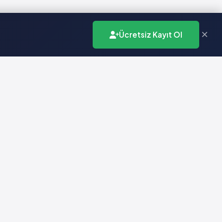
×
Ücretsiz Kayıt Ol
İletişim
info@vademecumonline.com.tr
0 (212) 231 99 90
Biruni Üniversitesi
Teknopark
Zeytinburnu / İstanbul