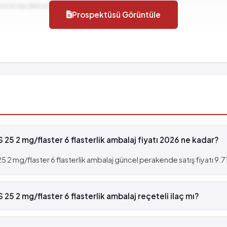
llanımında dikkat edilmesi gereken durumlar...
Prospektüsü Görüntüle
 2 mg/flaster 6 flasterlik ambalaj fiyatı 2026 ne kadar?
 mg/flaster 6 flasterlik ambalaj güncel perakende satış fiyatı 9.71 
 2 mg/flaster 6 flasterlik ambalaj reçeteli ilaç mı?
S 25 2 mg/flaster 6 flasterlik ambalaj beyaz reçetelidir.