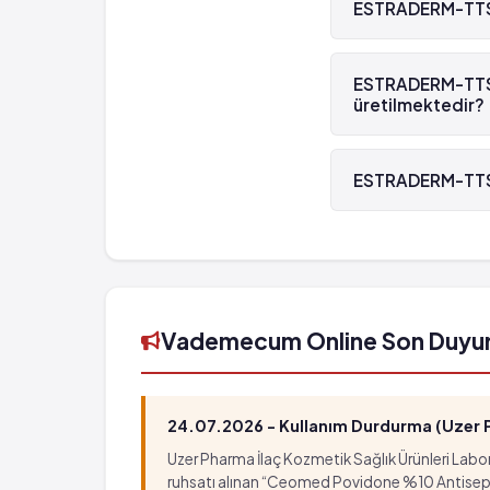
ESTRADERM-TTS 2
ESTRADERM-TTS 25 2
ESTRADERM-TTS 25
üretilmektedir?
ESTRADERM-TTS 25 2
ESTRADERM-TTS 2
ESTRADERM-TTS 25 
Vademecum Online Son Duyu
24.07.2026 - Kullanım Durdurma (Uzer Ph
Uzer Pharma İlaç Kozmetik Sağlık Ürünleri Labora
ruhsatı alınan “Ceomed Povidone %10 Antiseptik Ç