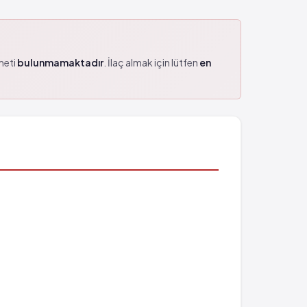
zmeti
bulunmamaktadır
. İlaç almak için lütfen
en