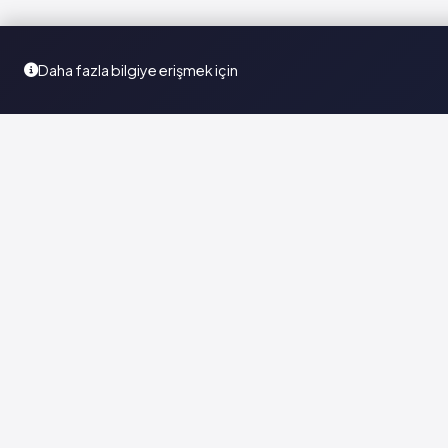
Daha fazla bilgiye erişmek için
Türkiye'nin en kapsamlı ilaç karar destek sistemi. Sağlık
profesyonellerine güvenilir ve güncel ilaç bilgisi sunar.