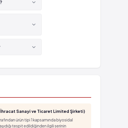
r?
ir.
?
080'tür.
hracat Sanayi ve Ticaret Limited Şirketi)
arafından ürün tipi 1 kapsamında biyosidal
ığı tespit edildiğinden ilgili serinin