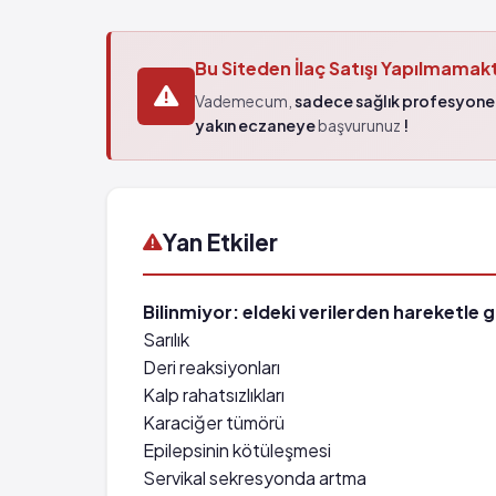
Bu Siteden İlaç Satışı Yapılmamak
Vademecum,
sadece sağlık profesyonel
yakın eczaneye
başvurunuz
!
Yan Etkiler
Bilinmiyor: eldeki verilerden hareketle 
Sarılık
Deri reaksiyonları
Kalp rahatsızlıkları
Karaciğer tümörü
Epilepsinin kötüleşmesi
Servikal sekresyonda artma