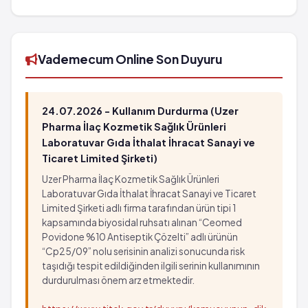
hastanın birinden fazla görülebilir (%1 - %10)
Doku şişkinliği
ambalaj'in barkod numarası 8699828090199'tür.
Bulantı
Bir çeşit mantar hastalığı
Karın ağrısı
Pıhtılaşma zamanında artış
Karın ağrıları
Sinir dokusunun etkilenmesi
Vademecum Online Son Duyuru
Ampisilin kullanımına bağlı istenmeyen reaksiyonlar
Kan damarları iltihabı
zaman zaman gözlenir.
Tat alma duyusunda bozulma
Enfeksiyöz mononükleoz viral kökenli bir hastalıktır.
Yaygın: 10 hastanın birinden az, fakat 100
24.07.2026 - Kullanım Durdurma (Uzer
Mononükleoza sahip hastaların büyük çoğunluğu
hastanın birinden fazla görülebilir (%1 - %10)
Pharma İlaç Kozmetik Sağlık Ürünleri
ampisilin aldığında deri döküntüsü görüldüğünden
Bulantı
Laboratuvar Gıda İthalat İhracat Sanayi ve
bu ilacı kullanmamalıdır
Ticaret Limited Şirketi)
Karın ağrısı
Karın ağrıları
Uzer Pharma İlaç Kozmetik Sağlık Ürünleri
Laboratuvar Gıda İthalat İhracat Sanayi ve Ticaret
Ampisilin kullanımına bağlı istenmeyen reaksiyonlar
Limited Şirketi adlı firma tarafından ürün tipi 1
zaman zaman gözlenir.
kapsamında biyosidal ruhsatı alınan “Ceomed
Enfeksiyöz mononükleoz viral kökenli bir hastalıktır.
Povidone %10 Antiseptik Çözelti” adlı ürünün
Mononükleoza sahip hastaların büyük çoğunluğu
“Cp25/09” nolu serisinin analizi sonucunda risk
ampisilin aldığında deri döküntüsü görüldüğünden
taşıdığı tespit edildiğinden ilgili serinin kullanımının
durdurulması önem arz etmektedir.
bu ilacı kullanmamalıdır