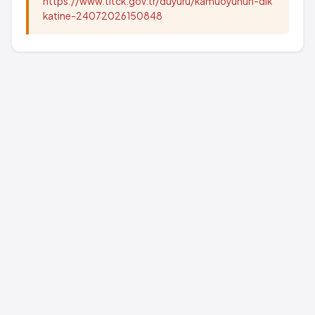
https://www.titck.gov.tr/duyuru/kamuoyunun-dik
katine-24072026150848