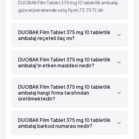
Kandaki kreatin değerinde artış
Alerjik reaksiyon
DUOBAK Film Tablet 375 mg 10 tabletlik ambalaj
Kolay iyileşememe
Nefes darlığı
güncel perakende satış fiyatı 73.75 TL'dir.
Kandaki tüm hücrelerde azalma
Sakinlik
Alerjik vaskülit
Dışkıda kan görülmesi
Kanlı ishal
DUOBAK Film Tablet 375 mg 10 tabletlik
Dermatit
ambalaj reçeteli ilaç mı?
Deri reaksiyonları
Kırgınlık
Mukozal inflamasyon
Kandaki azot miktarında artış
Evet, DUOBAK Film Tablet 375 mg 10 tabletlik
Döküntü
Kandaki kreatin değerinde artış
ambalaj beyaz reçetelidir.
DUOBAK Film Tablet 375 mg 10 tabletlik
Kaşıntı
Kolay iyileşememe
ambalaj'in etken maddesi nedir?
Aşırı duyarlılık
Kandaki tüm hücrelerde azalma
Gaza bağlı mide-bağırsakta şişkinlik
DUOBAK Film Tablet 375 mg 10 tabletlik
Alerjik vaskülit
ambalaj'in etken maddesi Sultamisilin 'dür.
Doku şişkinliği
DUOBAK Film Tablet 375 mg 10 tabletlik
Kanlı ishal
ambalaj hangi firma tarafından
Bir çeşit mantar hastalığı
Deri reaksiyonları
üretilmektedir?
Pıhtılaşma zamanında artış
Mukozal inflamasyon
Sinir dokusunun etkilenmesi
Döküntü
DUOBAK Film Tablet 375 mg 10 tabletlik ambalaj ,
Kan damarları iltihabı
Kaşıntı
Koçak Farma tarafından üretilmektedir.
DUOBAK Film Tablet 375 mg 10 tabletlik
Tat alma duyusunda bozulma
Aşırı duyarlılık
ambalaj barkod numarası nedir?
Yaygın: 10 hastanın birinden az, fakat 100
Gaza bağlı mide-bağırsakta şişkinlik
DUOBAK Film Tablet 375 mg 10 tabletlik