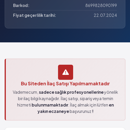
Barkod:
8699828090199
Fiyat geçerlilik tarihi:
22.07.2024
Bu Siteden İlaç Satışı Yapılmamaktadır
Vademecum,
sadece sağlık profesyonellerine
yönelik
bir ilaç bilgi kaynağıdır. İlaç satışı, sipariş veya temin
hizmeti
bulunmamaktadır
. İlaç almak için lütfen
en
yakın eczaneye
başvurunuz
!