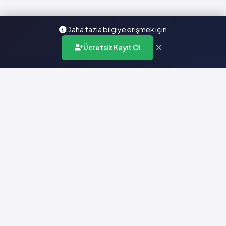
Daha fazla bilgiye erişmek için
×
Ücretsiz Kayıt Ol
Türkiye'nin en kapsamlı ilaç karar destek sistemi. Sağlık
profesyonellerine güvenilir ve güncel ilaç bilgisi sunar.
Hızlı Erişim
Ana Sayfa
Hakkımızda
Yardım