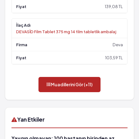
139,08 TL
DEVASİD Film Tablet 375 mg 14 film tabletlik ambalaj
Deva
103,59 TL
Muadillerini Gör (+11)
Yan Etkiler
Yaygın olmayan: 100 hastanın birinden az,