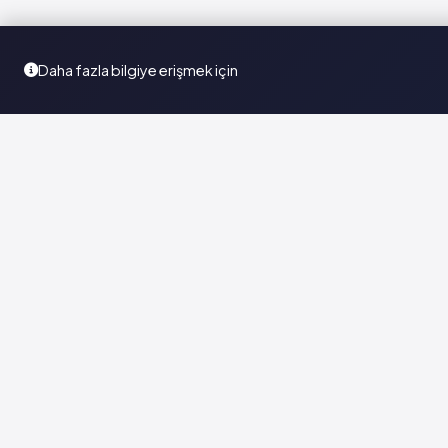
Daha fazla bilgiye erişmek için
Türkiye'nin en kapsamlı ilaç karar destek sistemi. Sağlık
profesyonellerine güvenilir ve güncel ilaç bilgisi sunar.