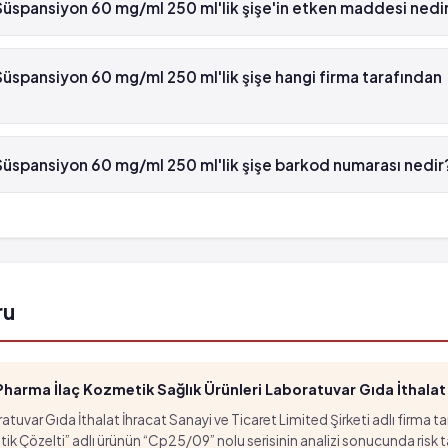
üspansiyon 60 mg/ml 250 ml'lik şişe'in etken maddesi nedi
, fakat 1,000 hastanın birinden fazla görülebilir (%0.1 
pansiyon 60 mg/ml 250 ml'lik şişe'in etken maddesi Okskarbazepin 
rtış
üspansiyon 60 mg/ml 250 ml'lik şişe hangi firma tarafından
pansiyon 60 mg/ml 250 ml'lik şişe , Novartis tarafından üretilmekted
üspansiyon 60 mg/ml 250 ml'lik şişe barkod numarası nedir
spansiyon 60 mg/ml 250 ml'lik şişe'in barkod numarası 8699504700
ru
arma İlaç Kozmetik Sağlık Ürünleri Laboratuvar Gıda İthalat İ
tuvar Gıda İthalat İhracat Sanayi ve Ticaret Limited Şirketi adlı firma t
özelti” adlı ürünün “Cp25/09” nolu serisinin analizi sonucunda risk taşıd