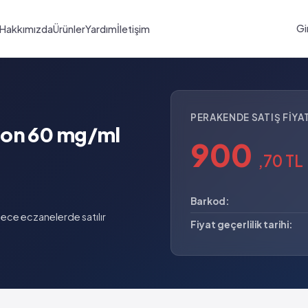
Gi
Hakkımızda
Ürünler
Yardım
İletişim
PERAKENDE SATIŞ FIYAT
yon 60 mg/ml
900
,70 TL
Barkod:
ece eczanelerde satılır
Fiyat geçerlilik tarihi: