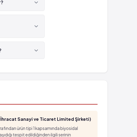
r?
- %1)
'dür.
ir.
?
008'tür.
hracat Sanayi ve Ticaret Limited Şirketi)
arafından ürün tipi 1 kapsamında biyosidal
ığı tespit edildiğinden ilgili serinin