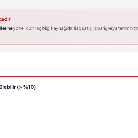
tadır
lerine
yönelik bir ilaç bilgi kaynağıdır. İlaç satışı, sipariş veya temin hi
lebilir (> %10)