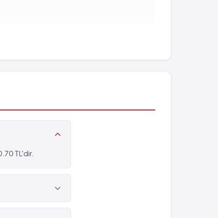
- %1)
.70 TL'dir.