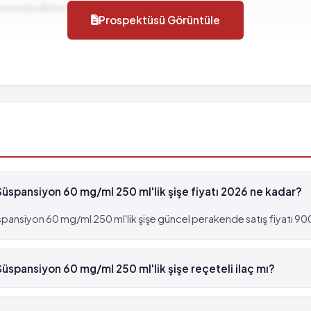
llanımında dikkat edilmesi gereken durumlar...
Prospektüsü Görüntüle
 görülebilir (%0.001 - %0.01)
ri
üspansiyon 60 mg/ml 250 ml'lik şişe fiyatı 2026 ne kadar?
, fakat 1,000 hastanın birinden fazla görülebilir (%0.1 
 görülebilir (%0.001 - %0.01)
pansiyon 60 mg/ml 250 ml'lik şişe güncel perakende satış fiyatı 900
rtış
üspansiyon 60 mg/ml 250 ml'lik şişe reçeteli ilaç mı?
al Süspansiyon 60 mg/ml 250 ml'lik şişe beyaz reçetelidir.