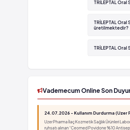
TRİLEPTAL Oral S
Yaygın olmayan: 100 hastanın birinden az
Lökopeni
TRİLEPTAL Oral Süs
Transaminazlar ve/veya alkalen fosfatazda a
TRİLEPTAL Oral S
üretilmektedir?
TRİLEPTAL Oral Süs
TRİLEPTAL Oral S
TRİLEPTAL Oral Sü
Vademecum Online Son Duyu
24.07.2026 - Kullanım Durdurma (Uzer Ph
Uzer Pharma İlaç Kozmetik Sağlık Ürünleri Labora
ruhsatı alınan “Ceomed Povidone %10 Antiseptik Ç