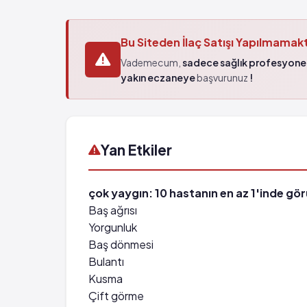
Bu Siteden İlaç Satışı Yapılmamak
Vademecum,
sadece sağlık profesyonel
yakın eczaneye
başvurunuz
!
Yan Etkiler
çok yaygın: 10 hastanın en az 1'inde görü
Baş ağrısı
Yorgunluk
Baş dönmesi
Bulantı
Kusma
Çift görme