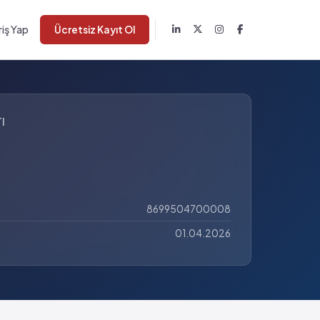
riş Yap
Ücretsiz Kayıt Ol
I
8699504700008
01.04.2026