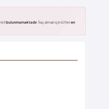
zmeti
bulunmamaktadır
. İlaç almak için lütfen
en