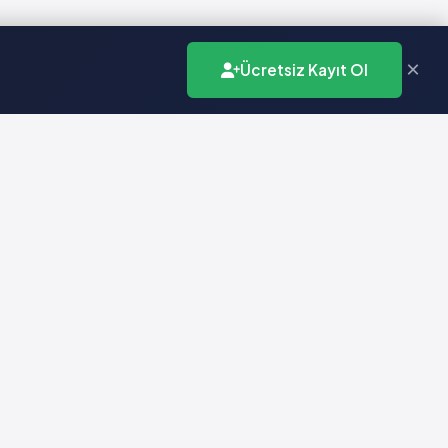
×
Ücretsiz Kayıt Ol
İletişim
info@vademecumonline.com.tr
0 (212) 231 99 90
Biruni Üniversitesi
Teknopark
Zeytinburnu / İstanbul