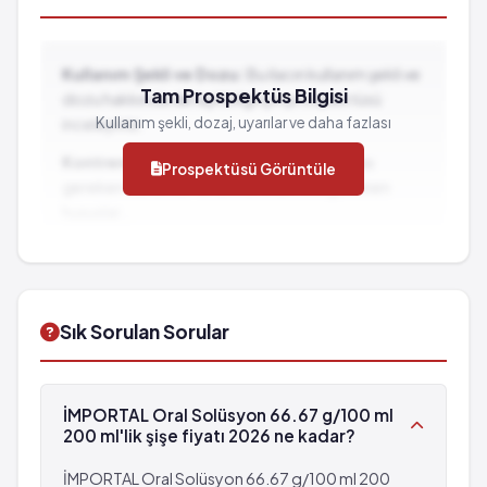
Kullanım Şekli ve Dozu:
Bu ilacın kullanım şekli ve
Tam Prospektüs Bilgisi
dozu hakkında detaylı bilgi için prospektüsü
Kullanım şekli, dozaj, uyarılar ve daha fazlası
inceleyiniz.
Kontrendikasyonlar:
İlacın kullanılmaması
Prospektüsü Görüntüle
gereken durumlar ve dikkat edilmesi gereken
hususlar...
İlaç Etkileşimleri:
Diğer ilaçlarla birlikte
kullanımında dikkat edilmesi gereken durumlar...
Sık Sorulan Sorular
İMPORTAL Oral Solüsyon 66.67 g/100 ml
200 ml'lik şişe fiyatı 2026 ne kadar?
İMPORTAL Oral Solüsyon 66.67 g/100 ml 200