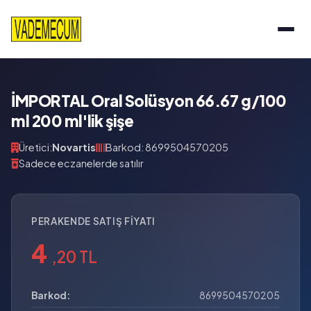
İMPORTAL Oral Solüsyon 66.67 g/100
ml 200 ml'lik şişe
Üretici:
Novartis
Barkod: 8699504570205
Sadece eczanelerde satılır
PERAKENDE SATIŞ FIYATI
4
,20 TL
Barkod:
8699504570205