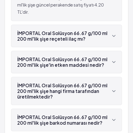
ml'lik şişe güncel perakende satış fiyatı 4.20
TL'dir.
İMPORTAL Oral Solüsyon 66.67 g/100 ml
200 ml'lik şişe reçeteli ilaç mı?
Evet, İMPORTAL Oral Solüsyon 66.67 g/100 ml
200 ml'lik şişe beyaz reçetelidir.
İMPORTAL Oral Solüsyon 66.67 g/100 ml
200 ml'lik şişe'in etken maddesi nedir?
İMPORTAL Oral Solüsyon 66.67 g/100 ml 200
ml'lik şişe'in etken maddesi Laktitol 'dür.
İMPORTAL Oral Solüsyon 66.67 g/100 ml
200 ml'lik şişe hangi firma tarafından
üretilmektedir?
İMPORTAL Oral Solüsyon 66.67 g/100 ml 200
ml'lik şişe , Novartis tarafından üretilmektedir.
İMPORTAL Oral Solüsyon 66.67 g/100 ml
200 ml'lik şişe barkod numarası nedir?