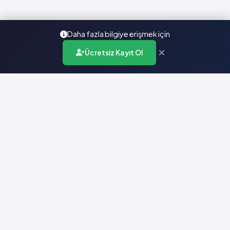
Daha fazla bilgiye erişmek için
×
Ücretsiz Kayıt Ol
Türkiye'nin en kapsamlı ilaç karar destek sistemi. Sağlık
profesyonellerine güvenilir ve güncel ilaç bilgisi sunar.
Hızlı Erişim
Ana Sayfa
Hakkımızda