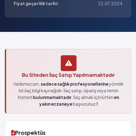
Fiyat geçerlilik tarihi:
22.07.2024
Bu Siteden İlaç Satışı Yapılmamaktadır
Vademecum,
sadece sağlık profesyonellerine
yönelik
bir ilaç bilgi kaynağıdır. İlaç satışı, sipariş veya temin
hizmeti
bulunmamaktadır
. İlaç almak için lütfen
en
yakın eczaneye
başvurunuz
!
Prospektüs