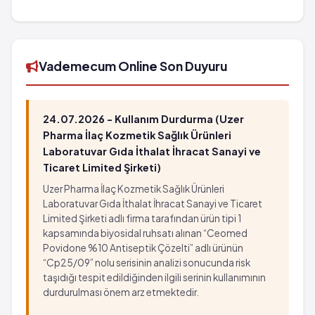
İMPORTAL Oral Solüsyon 66.67 g/100 ml 200
ml'lik şişe'in barkod numarası
8699504570205'tür.
Vademecum Online Son Duyuru
24.07.2026 - Kullanım Durdurma (Uzer
Pharma İlaç Kozmetik Sağlık Ürünleri
Laboratuvar Gıda İthalat İhracat Sanayi ve
Ticaret Limited Şirketi)
Uzer Pharma İlaç Kozmetik Sağlık Ürünleri
Laboratuvar Gıda İthalat İhracat Sanayi ve Ticaret
Limited Şirketi adlı firma tarafından ürün tipi 1
kapsamında biyosidal ruhsatı alınan “Ceomed
Povidone %10 Antiseptik Çözelti” adlı ürünün
“Cp25/09” nolu serisinin analizi sonucunda risk
taşıdığı tespit edildiğinden ilgili serinin kullanımının
durdurulması önem arz etmektedir.